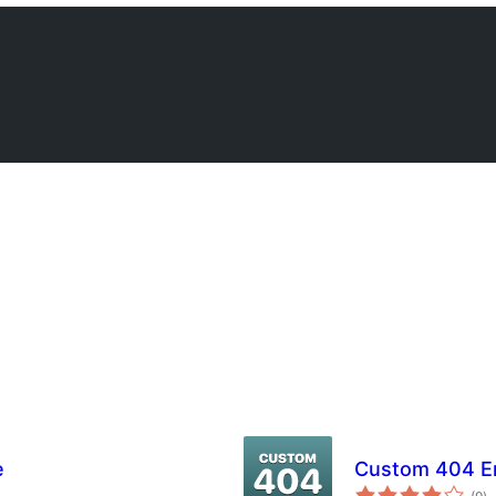
e
Custom 404 Er
টা