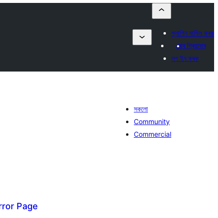
প্লাগিন দাখিল কৰক
মোৰ প্ৰিয়বোৰ
লগ ইন কৰক
সকলো
Community
Commercial
ror Page