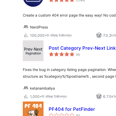
(1,195
)
মুঠ
ৰে’টিং
Create a custom 404 error page the easy way! No codi
NerdPress
100,000+টা সক্ৰিয় ইনষ্টলেশ্যন
7.0.2ৰ সৈত
Post Category Prev-Next Link
টা
(4
)
মুঠ
ৰে’টিং
Fixes the bug in category listing page pagination. Whe
structure as %category%/%postname% , second page UR
ketanambaliya
1,000+টা সক্ৰিয় ইনষ্টলেশ্যন
6.7.5ৰ সৈত
PF404 for PetFinder
টা
(0
)