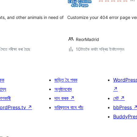
মুঠ
ৰে’
s, and other animals in need of
Customize your 404 error page ver
ReorMadrid
ৈতে পৰীক্ষা কৰা হৈছে
10টাতকৈ কমটা সক্ৰিয় ইনষ্টলেশ্যন
কক
জড়িত হৈ পৰক
WordPres
হায্য
অনুষ্ঠানবোৰ
↗
কাশকাৰী
দান কৰক
↗
মেট
↗
ordPress.tv
↗
ভৱিষ্যতৰ বাবে পাঁচ
bbPress
BuddyPre