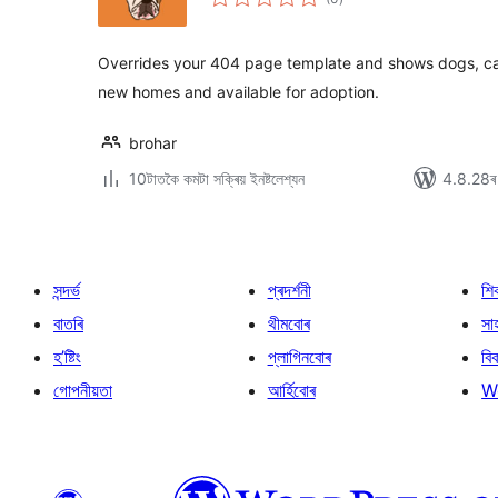
মুঠ
ৰে’টিং
Overrides your 404 page template and shows dogs, cat
new homes and available for adoption.
brohar
10টাতকৈ কমটা সক্ৰিয় ইনষ্টলেশ্যন
4.8.28ৰ স
সন্দৰ্ভ
প্ৰদৰ্শনী
শি
বাতৰি
থীমবোৰ
সা
হ’ষ্টিং
প্লাগিনবোৰ
বি
গোপনীয়তা
আৰ্হিবোৰ
W