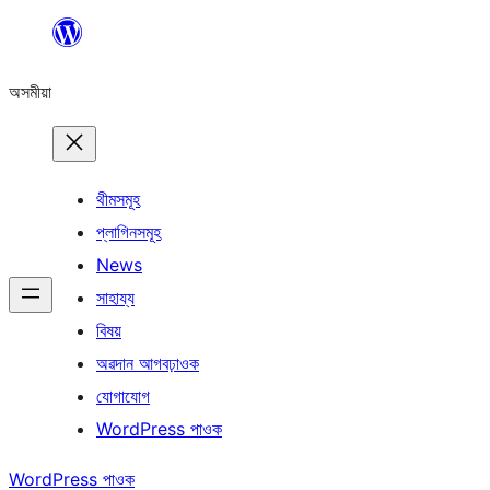
এয়া
এৰি
অসমীয়া
বিষয়বস্তুলৈ
যাওক
থীমসমূহ
প্লাগিনসমূহ
News
সাহায্য
বিষয়
অৱদান আগবঢ়াওক
যোগাযোগ
WordPress পাওক
WordPress পাওক