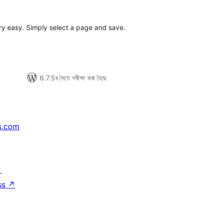
টিং
y easy. Simply select a page and save.
6.7.5ৰ সৈতে পৰীক্ষা কৰা হৈছে
s.com
↗
ss
↗