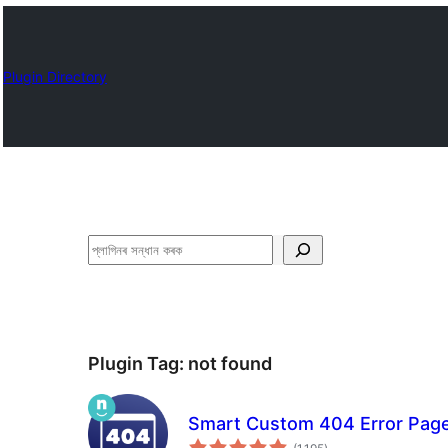
Plugin Directory
সন্ধান
কৰক
Plugin Tag:
not found
Smart Custom 404 Error Pag
টা