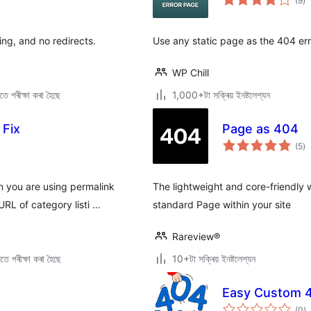
(9
)
মুঠ
ৰে’
ng, and no redirects.
Use any static page as the 404 er
WP Chill
ে পৰীক্ষা কৰা হৈছে
1,000+টা সক্ৰিয় ইনষ্টলেশ্যন
 Fix
Page as 404
টা
(5
)
মুঠ
ৰে’
n you are using permalink
The lightweight and core-friendly
L of category listi …
standard Page within your site
Rareview®
ে পৰীক্ষা কৰা হৈছে
10+টা সক্ৰিয় ইনষ্টলেশ্যন
Easy Custom 
টা
(0
)