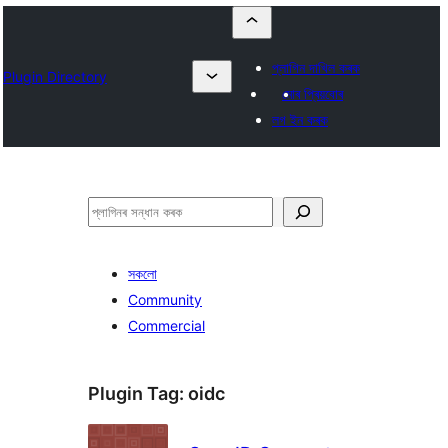
প্লাগিন দাখিল কৰক
Plugin Directory
মোৰ প্ৰিয়বোৰ
লগ ইন কৰক
সন্ধান
কৰক
সকলো
Community
Commercial
Plugin Tag:
oidc