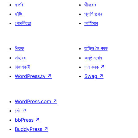
বাতৰি
থীমবোৰ
হ’ষ্টিং
প্লাগিনবোৰ
গোপনীয়তা
আৰ্হিবোৰ
শিকক
জড়িত হৈ পৰক
সাহায্য
অনুষ্ঠানবোৰ
বিকাশকাৰী
দান কৰক
↗
WordPress.tv
↗
Swag
↗
WordPress.com
↗
মেট
↗
bbPress
↗
BuddyPress
↗