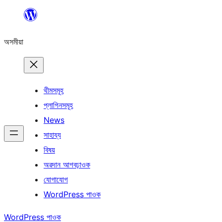
এয়া
এৰি
অসমীয়া
বিষয়বস্তুলৈ
যাওক
থীমসমূহ
প্লাগিনসমূহ
News
সাহায্য
বিষয়
অৱদান আগবঢ়াওক
যোগাযোগ
WordPress পাওক
WordPress পাওক