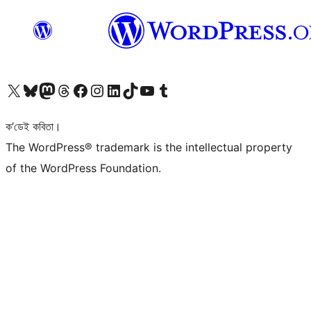
আমাৰ X (আগৰ Twitter) একাউণ্টলৈ যাওক
আমাৰ Bluesky একাউণ্টলৈ যাওক
আমাৰ Mastodon একাউণ্টলৈ যাওক
আমাৰ Threads একাউণ্টলৈ যাওক
আমাৰ Facebook পৃষ্ঠালৈ যাওক
আমাৰ Instagram একাউণ্টলৈ যাওক
আমাৰ LinkedIn একাউণ্টলৈ যাওক
আমাৰ TikTok একাউণ্টলৈ যাওক
আমাৰ YouTube চেনেললৈ যাওক
আমাৰ Tumblr একাউণ্টলৈ যাওক
ক’ডেই কবিতা।
The WordPress® trademark is the intellectual property
of the WordPress Foundation.