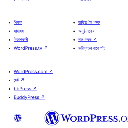
শিকক
জড়িত হৈ পৰক
সাহায্য
অনুষ্ঠানবোৰ
বিকাশকাৰী
দান কৰক
↗
WordPress.tv
↗
ভৱিষ্যতৰ বাবে পাঁচ
WordPress.com
↗
মেট
↗
bbPress
↗
BuddyPress
↗