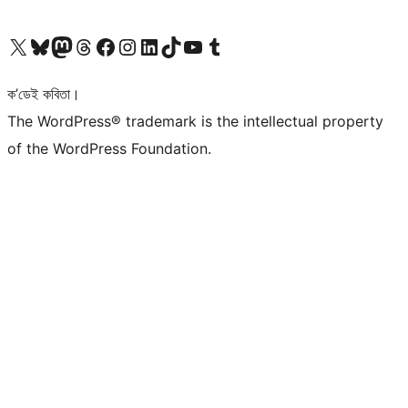
আমাৰ X (আগৰ Twitter) একাউণ্টলৈ যাওক
আমাৰ Bluesky একাউণ্টলৈ যাওক
আমাৰ Mastodon একাউণ্টলৈ যাওক
আমাৰ Threads একাউণ্টলৈ যাওক
আমাৰ Facebook পৃষ্ঠালৈ যাওক
আমাৰ Instagram একাউণ্টলৈ যাওক
আমাৰ LinkedIn একাউণ্টলৈ যাওক
আমাৰ TikTok একাউণ্টলৈ যাওক
আমাৰ YouTube চেনেললৈ যাওক
আমাৰ Tumblr একাউণ্টলৈ যাওক
ক’ডেই কবিতা।
The WordPress® trademark is the intellectual property
of the WordPress Foundation.