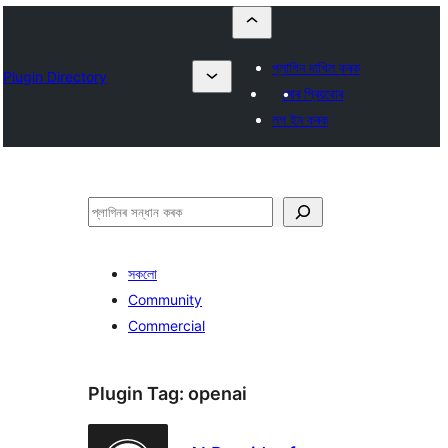
প্লাগিন দাখিল কৰক
Plugin Directory
মোৰ প্ৰিয়বোৰ
লগ ইন কৰক
সন্ধান
কৰক
সকলো
Community
Commercial
Plugin Tag:
openai