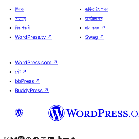
শিকক
জড়িত হৈ পৰক
সাহায্য
অনুষ্ঠানবোৰ
বিকাশকাৰী
দান কৰক
↗
WordPress.tv
↗
Swag
↗
WordPress.com
↗
মেট
↗
bbPress
↗
BuddyPress
↗