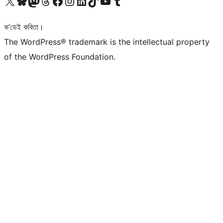
আমাৰ X (আগৰ Twitter) একাউণ্টলৈ যাওক
আমাৰ Bluesky একাউণ্টলৈ যাওক
আমাৰ Mastodon একাউণ্টলৈ যাওক
আমাৰ Threads একাউণ্টলৈ যাওক
আমাৰ Facebook পৃষ্ঠালৈ যাওক
আমাৰ Instagram একাউণ্টলৈ যাওক
আমাৰ LinkedIn একাউণ্টলৈ যাওক
আমাৰ TikTok একাউণ্টলৈ যাওক
আমাৰ YouTube চেনেললৈ যাওক
আমাৰ Tumblr একাউণ্টলৈ যাওক
ক’ডেই কবিতা।
The WordPress® trademark is the intellectual property
of the WordPress Foundation.