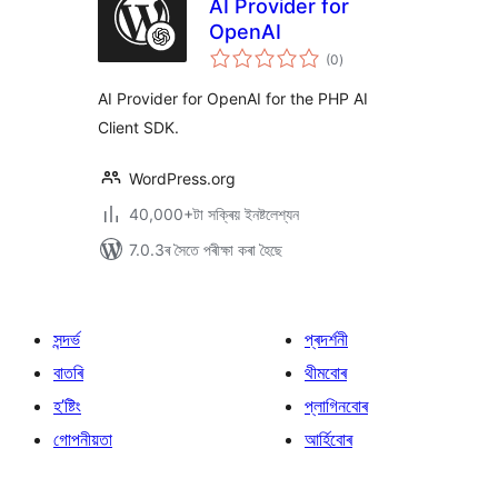
AI Provider for
OpenAI
টা
(0
)
মুঠ
ৰে’টিং
AI Provider for OpenAI for the PHP AI
Client SDK.
WordPress.org
40,000+টা সক্ৰিয় ইনষ্টলেশ্যন
7.0.3ৰ সৈতে পৰীক্ষা কৰা হৈছে
সন্দৰ্ভ
প্ৰদৰ্শনী
বাতৰি
থীমবোৰ
হ’ষ্টিং
প্লাগিনবোৰ
গোপনীয়তা
আৰ্হিবোৰ