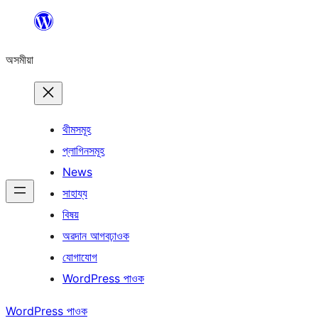
এয়া
এৰি
অসমীয়া
বিষয়বস্তুলৈ
যাওক
থীমসমূহ
প্লাগিনসমূহ
News
সাহায্য
বিষয়
অৱদান আগবঢ়াওক
যোগাযোগ
WordPress পাওক
WordPress পাওক