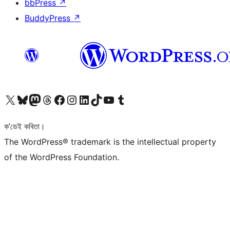
bbPress
↗
BuddyPress
↗
আমাৰ X (আগৰ Twitter) একাউণ্টলৈ যাওক
আমাৰ Bluesky একাউণ্টলৈ যাওক
আমাৰ Mastodon একাউণ্টলৈ যাওক
আমাৰ Threads একাউণ্টলৈ যাওক
আমাৰ Facebook পৃষ্ঠালৈ যাওক
আমাৰ Instagram একাউণ্টলৈ যাওক
আমাৰ LinkedIn একাউণ্টলৈ যাওক
আমাৰ TikTok একাউণ্টলৈ যাওক
আমাৰ YouTube চেনেললৈ যাওক
আমাৰ Tumblr একাউণ্টলৈ যাওক
ক’ডেই কবিতা।
The WordPress® trademark is the intellectual property
of the WordPress Foundation.