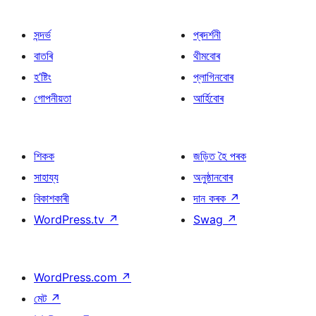
সন্দৰ্ভ
প্ৰদৰ্শনী
বাতৰি
থীমবোৰ
হ’ষ্টিং
প্লাগিনবোৰ
গোপনীয়তা
আৰ্হিবোৰ
শিকক
জড়িত হৈ পৰক
সাহায্য
অনুষ্ঠানবোৰ
বিকাশকাৰী
দান কৰক
↗
WordPress.tv
↗
Swag
↗
WordPress.com
↗
মেট
↗