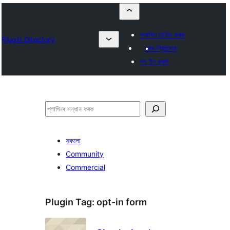
প্লাগিন দাখিল কৰক
Plugin Directory
মোৰ প্ৰিয়বোৰ
লগ ইন কৰক
সন্ধান
কৰক
সকলো
Community
Commercial
Plugin Tag:
opt-in form