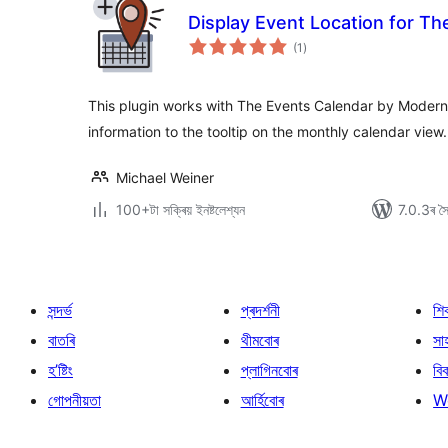
Display Event Location for Th
টা
(1
)
মুঠ
ৰে’টিং
This plugin works with The Events Calendar by Modern T
information to the tooltip on the monthly calendar view.
Michael Weiner
100+টা সক্ৰিয় ইনষ্টলেশ্যন
7.0.3ৰ সৈত
সন্দৰ্ভ
প্ৰদৰ্শনী
শি
বাতৰি
থীমবোৰ
সা
হ’ষ্টিং
প্লাগিনবোৰ
বি
গোপনীয়তা
আৰ্হিবোৰ
W