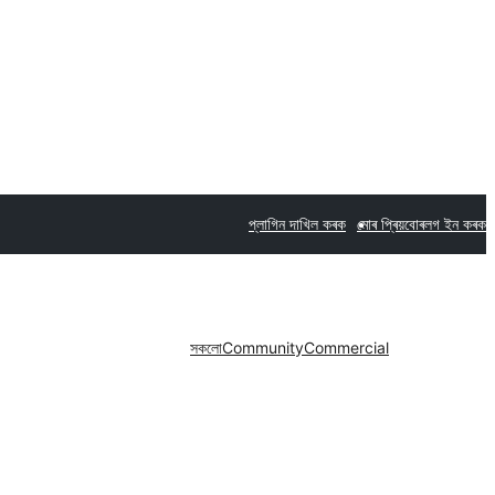
প্লাগিন দাখিল কৰক
মোৰ প্ৰিয়বোৰ
লগ ইন কৰক
সকলো
Community
Commercial