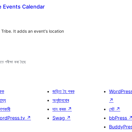
e Events Calendar
ribe. It adds an event's location
ে পৰীক্ষা কৰা হৈছে
কক
জড়িত হৈ পৰক
WordPres
হায্য
অনুষ্ঠানবোৰ
↗
কাশকাৰী
দান কৰক
↗
মেট
↗
ordPress.tv
↗
Swag
↗
bbPress
BuddyPre