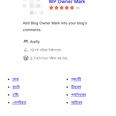
WP Owner Mark
টা
(1
)
মুঠ
ৰে’টিং
Add Blog Owner Mark into your blog's
comments.
Arefly
10+টা সক্ৰিয় ইনষ্টলেশ্যন
3.7.41ৰ সৈতে পৰীক্ষা কৰা হৈছে
সন্দৰ্ভ
প্ৰদৰ্শনী
বাতৰি
থীমবোৰ
হ’ষ্টিং
প্লাগিনবোৰ
গোপনীয়তা
আৰ্হিবোৰ