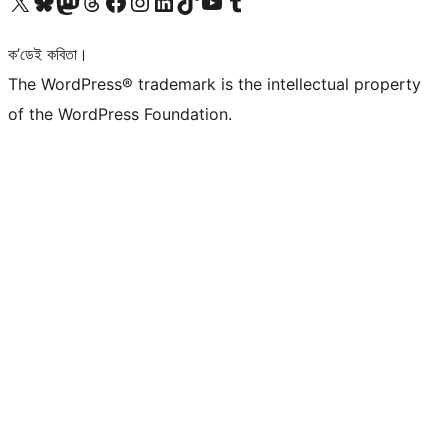
আমাৰ X (আগৰ Twitter) একাউণ্টলৈ যাওক
আমাৰ Bluesky একাউণ্টলৈ যাওক
আমাৰ Mastodon একাউণ্টলৈ যাওক
আমাৰ Threads একাউণ্টলৈ যাওক
আমাৰ Facebook পৃষ্ঠালৈ যাওক
আমাৰ Instagram একাউণ্টলৈ যাওক
আমাৰ LinkedIn একাউণ্টলৈ যাওক
আমাৰ TikTok একাউণ্টলৈ যাওক
আমাৰ YouTube চেনেললৈ যাওক
আমাৰ Tumblr একাউণ্টলৈ যাওক
ক’ডেই কবিতা।
The WordPress® trademark is the intellectual property
of the WordPress Foundation.