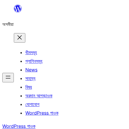
এয়া
এৰি
অসমীয়া
বিষয়বস্তুলৈ
যাওক
থীমসমূহ
প্লাগিনসমূহ
News
সাহায্য
বিষয়
অৱদান আগবঢ়াওক
যোগাযোগ
WordPress পাওক
WordPress পাওক