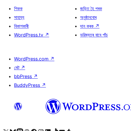
শিকক
জড়িত হৈ পৰক
সাহায্য
অনুষ্ঠানবোৰ
বিকাশকাৰী
দান কৰক
↗
WordPress.tv
↗
ভৱিষ্যতৰ বাবে পাঁচ
WordPress.com
↗
মেট
↗
bbPress
↗
BuddyPress
↗