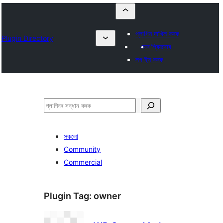
প্লাগিন দাখিল কৰক
Plugin Directory
মোৰ প্ৰিয়বোৰ
লগ ইন কৰক
সন্ধান
কৰক
সকলো
Community
Commercial
Plugin Tag:
owner