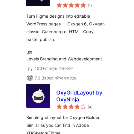
টা
ready→made
(1
)
মুঠ
ৰে’টিং
WordPress
Turn Figma designs into editable
Integration
WordPress pages — Oxygen 6, Oxygen
classic, Gutenberg or HTML. Copy,
paste, publish.
Levels Branding and Webdevelopment
100+টা সক্ৰিয় ইনষ্টলেশ্যন
7.0.3ৰ সৈতে পৰীক্ষা কৰা হৈছে
OxyGridLayout by
OxyNinja
টা
(4
)
মুঠ
ৰে’টিং
Simple grid layout for Oxygen Builder.
Similar as you can find in Adobe
XD/Sketch/Figma.