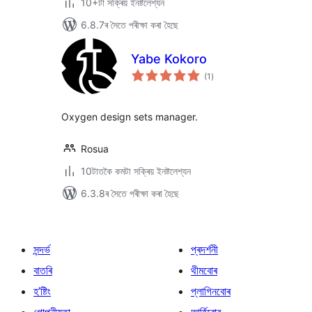
10+টা সক্ৰিয় ইনষ্টলেশ্যন
6.8.7ৰ সৈতে পৰীক্ষা কৰা হৈছে
Yabe Kokoro
টা
(1
)
মুঠ
ৰে’টিং
Oxygen design sets manager.
Rosua
10টাতকৈ কমটা সক্ৰিয় ইনষ্টলেশ্যন
6.3.8ৰ সৈতে পৰীক্ষা কৰা হৈছে
সন্দৰ্ভ
প্ৰদৰ্শনী
বাতৰি
থীমবোৰ
হ’ষ্টিং
প্লাগিনবোৰ