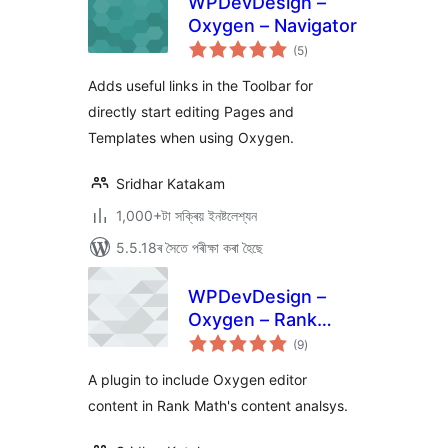
WPDevDesign –
Oxygen – Navigator
টা
(5
)
মুঠ
ৰে’টিং
Adds useful links in the Toolbar for
directly start editing Pages and
Templates when using Oxygen.
Sridhar Katakam
1,000+টা সক্ৰিয় ইনষ্টলেশ্যন
5.5.18ৰ সৈতে পৰীক্ষা কৰা হৈছে
WPDevDesign –
Oxygen – Rank
টা
Math Integration
(9
)
মুঠ
ৰে’টিং
A plugin to include Oxygen editor
content in Rank Math's content analsys.