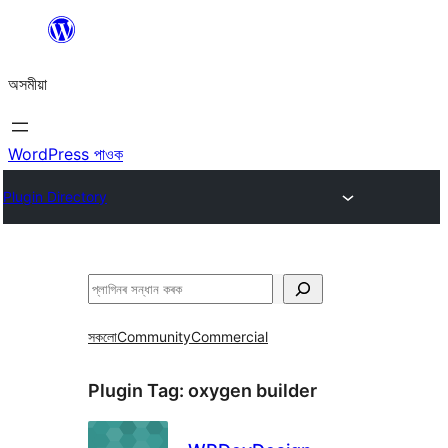
এয়া
এৰি
অসমীয়া
বিষয়বস্তুলৈ
যাওক
WordPress পাওক
Plugin Directory
সন্ধান
কৰক
সকলো
Community
Commercial
Plugin Tag:
oxygen builder