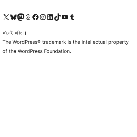
আমাৰ X (আগৰ Twitter) একাউণ্টলৈ যাওক
আমাৰ Bluesky একাউণ্টলৈ যাওক
আমাৰ Mastodon একাউণ্টলৈ যাওক
আমাৰ Threads একাউণ্টলৈ যাওক
আমাৰ Facebook পৃষ্ঠালৈ যাওক
আমাৰ Instagram একাউণ্টলৈ যাওক
আমাৰ LinkedIn একাউণ্টলৈ যাওক
আমাৰ TikTok একাউণ্টলৈ যাওক
আমাৰ YouTube চেনেললৈ যাওক
আমাৰ Tumblr একাউণ্টলৈ যাওক
ক’ডেই কবিতা।
The WordPress® trademark is the intellectual property
of the WordPress Foundation.