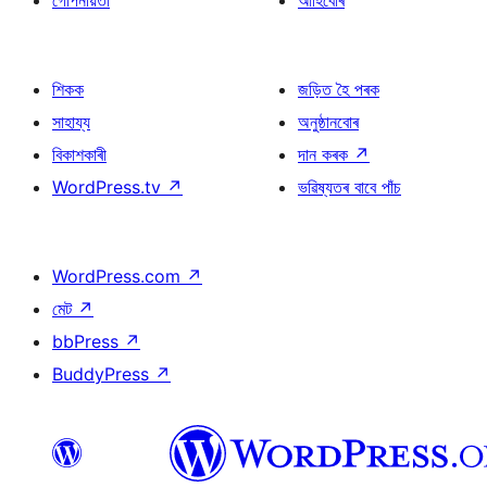
গোপনীয়তা
আৰ্হিবোৰ
শিকক
জড়িত হৈ পৰক
সাহায্য
অনুষ্ঠানবোৰ
বিকাশকাৰী
দান কৰক
↗
WordPress.tv
↗
ভৱিষ্যতৰ বাবে পাঁচ
WordPress.com
↗
মেট
↗
bbPress
↗
BuddyPress
↗