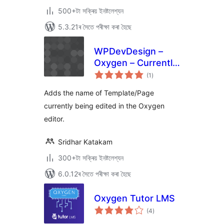
500+টা সক্ৰিয় ইনষ্টলেশ্যন
5.3.21ৰ সৈতে পৰীক্ষা কৰা হৈছে
WPDevDesign –
Oxygen – Currently
টা
Editing
(1
)
মুঠ
ৰে’টিং
Adds the name of Template/Page
currently being edited in the Oxygen
editor.
Sridhar Katakam
300+টা সক্ৰিয় ইনষ্টলেশ্যন
6.0.12ৰ সৈতে পৰীক্ষা কৰা হৈছে
Oxygen Tutor LMS
টা
(4
)
মুঠ
ৰে’টিং