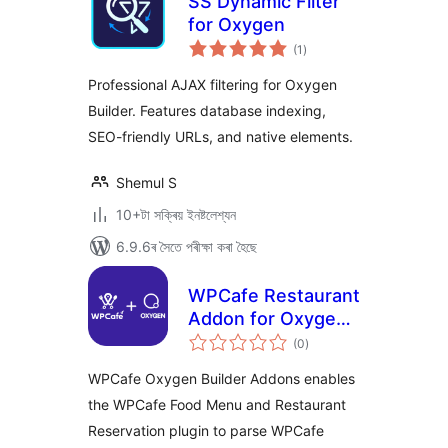
SS Dynamic Filter
for Oxygen
টা
(1
)
মুঠ
ৰে’টিং
Professional AJAX filtering for Oxygen
Builder. Features database indexing,
SEO-friendly URLs, and native elements.
Shemul S
10+টা সক্ৰিয় ইনষ্টলেশ্যন
6.9.6ৰ সৈতে পৰীক্ষা কৰা হৈছে
WPCafe Restaurant
Addon for Oxygen
টা
Builder
(0
)
মুঠ
ৰে’টিং
WPCafe Oxygen Builder Addons enables
the WPCafe Food Menu and Restaurant
Reservation plugin to parse WPCafe