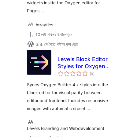
widgets inside the Oxygen editor for
Pages …
Arraytics
10+টা সক্ৰিয় ইনষ্টলেশ্যন
6.8.7ৰ সৈতে পৰীক্ষা কৰা হৈছে
Levels Block Editor
Styles for Oxygen
টা
Builder
(0
)
মুঠ
ৰে’টিং
Syncs Oxygen Builder 4.x styles into the
block editor for visual parity between
editor and frontend. Includes responsive
images with automatic srcset …
Levels Branding and Webdevelopment