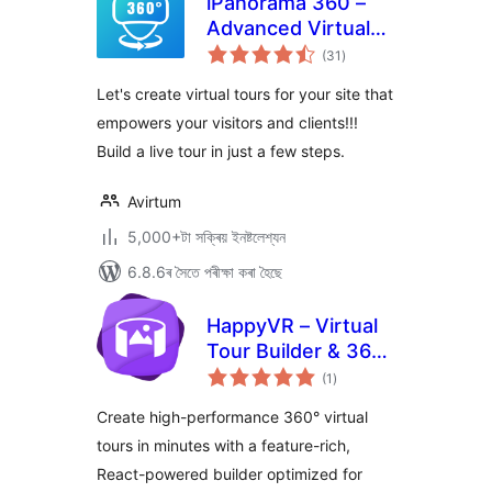
iPanorama 360 –
Advanced Virtual
টা
Tour Builder
(31
)
মুঠ
ৰে’টিং
Let's create virtual tours for your site that
empowers your visitors and clients!!!
Build a live tour in just a few steps.
Avirtum
5,000+টা সক্ৰিয় ইনষ্টলেশ্যন
6.8.6ৰ সৈতে পৰীক্ষা কৰা হৈছে
HappyVR – Virtual
Tour Builder & 360
টা
Panorama Viewer
(1
)
মুঠ
ৰে’টিং
Create high-performance 360° virtual
tours in minutes with a feature-rich,
React-powered builder optimized for