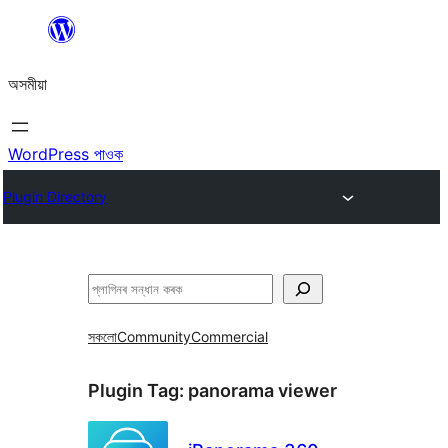
এয়া
এৰি
অসমীয়া
বিষয়বস্তুলৈ
যাওক
WordPress পাওক
Plugin Directory
সন্ধান
কৰক
সকলো
Community
Commercial
Plugin Tag:
panorama viewer