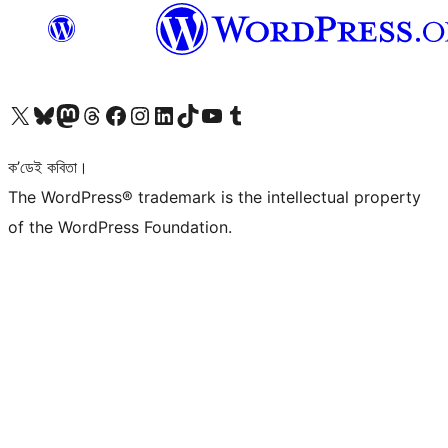
আমাৰ X (আগৰ Twitter) একাউণ্টলৈ যাওক
আমাৰ Bluesky একাউণ্টলৈ যাওক
আমাৰ Mastodon একাউণ্টলৈ যাওক
আমাৰ Threads একাউণ্টলৈ যাওক
আমাৰ Facebook পৃষ্ঠালৈ যাওক
আমাৰ Instagram একাউণ্টলৈ যাওক
আমাৰ LinkedIn একাউণ্টলৈ যাওক
আমাৰ TikTok একাউণ্টলৈ যাওক
আমাৰ YouTube চেনেললৈ যাওক
আমাৰ Tumblr একাউণ্টলৈ যাওক
ক’ডেই কবিতা।
The WordPress® trademark is the intellectual property
of the WordPress Foundation.