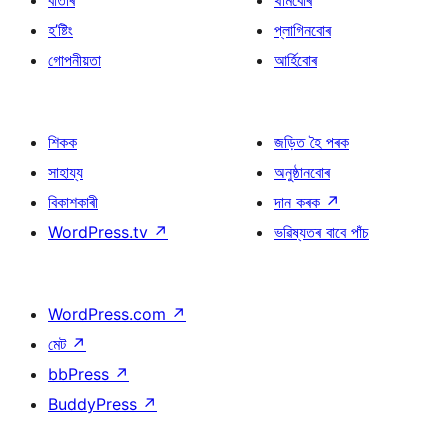
বাতৰি
থীমবোৰ
হ’ষ্টিং
প্লাগিনবোৰ
গোপনীয়তা
আৰ্হিবোৰ
শিকক
জড়িত হৈ পৰক
সাহায্য
অনুষ্ঠানবোৰ
বিকাশকাৰী
দান কৰক
↗
WordPress.tv
↗
ভৱিষ্যতৰ বাবে পাঁচ
WordPress.com
↗
মেট
↗
bbPress
↗
BuddyPress
↗