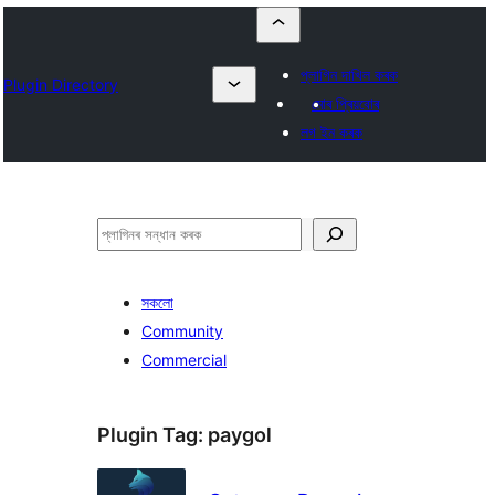
প্লাগিন দাখিল কৰক
Plugin Directory
মোৰ প্ৰিয়বোৰ
লগ ইন কৰক
সন্ধান
কৰক
সকলো
Community
Commercial
Plugin Tag:
paygol