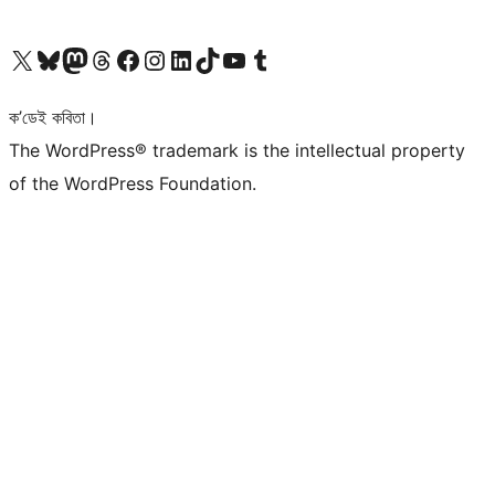
আমাৰ X (আগৰ Twitter) একাউণ্টলৈ যাওক
আমাৰ Bluesky একাউণ্টলৈ যাওক
আমাৰ Mastodon একাউণ্টলৈ যাওক
আমাৰ Threads একাউণ্টলৈ যাওক
আমাৰ Facebook পৃষ্ঠালৈ যাওক
আমাৰ Instagram একাউণ্টলৈ যাওক
আমাৰ LinkedIn একাউণ্টলৈ যাওক
আমাৰ TikTok একাউণ্টলৈ যাওক
আমাৰ YouTube চেনেললৈ যাওক
আমাৰ Tumblr একাউণ্টলৈ যাওক
ক’ডেই কবিতা।
The WordPress® trademark is the intellectual property
of the WordPress Foundation.