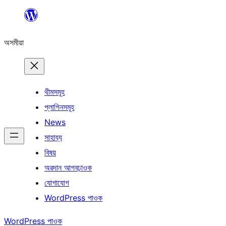
এয়া
এৰি
অসমীয়া
বিষয়বস্তুলৈ
যাওক
থীমসমূহ
প্লাগিনসমূহ
News
সাহায্য
বিষয়
অৱদান আগবঢ়াওক
যোগাযোগ
WordPress পাওক
WordPress পাওক