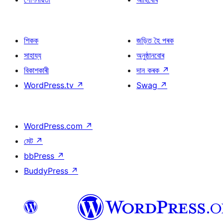
শিকক
জড়িত হৈ পৰক
সাহায্য
অনুষ্ঠানবোৰ
বিকাশকাৰী
দান কৰক
↗
WordPress.tv
↗
Swag
↗
WordPress.com
↗
মেট
↗
bbPress
↗
BuddyPress
↗