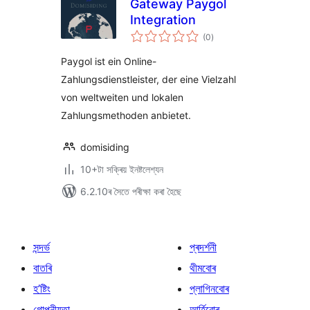
Gateway Paygol
Integration
টা
(0
)
মুঠ
ৰে’টিং
Paygol ist ein Online-
Zahlungsdienstleister, der eine Vielzahl
von weltweiten und lokalen
Zahlungsmethoden anbietet.
domisiding
10+টা সক্ৰিয় ইনষ্টলেশ্যন
6.2.10ৰ সৈতে পৰীক্ষা কৰা হৈছে
সন্দৰ্ভ
প্ৰদৰ্শনী
বাতৰি
থীমবোৰ
হ’ষ্টিং
প্লাগিনবোৰ
গোপনীয়তা
আৰ্হিবোৰ