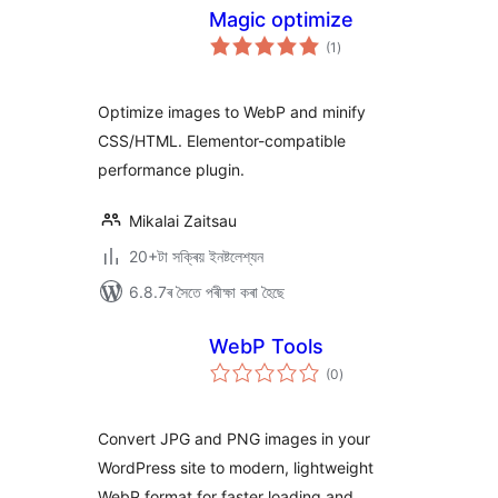
Magic optimize
টা
(1
)
মুঠ
ৰে’টিং
Optimize images to WebP and minify
CSS/HTML. Elementor-compatible
performance plugin.
Mikalai Zaitsau
20+টা সক্ৰিয় ইনষ্টলেশ্যন
6.8.7ৰ সৈতে পৰীক্ষা কৰা হৈছে
WebP Tools
টা
(0
)
মুঠ
ৰে’টিং
Convert JPG and PNG images in your
WordPress site to modern, lightweight
WebP format for faster loading and