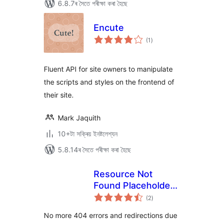
6.8.7ৰ সৈতে পৰীক্ষা কৰা হৈছে
Encute
টা
(1
)
মুঠ
ৰে’টিং
Fluent API for site owners to manipulate
the scripts and styles on the frontend of
their site.
Mark Jaquith
10+টা সক্ৰিয় ইনষ্টলেশ্যন
5.8.14ৰ সৈতে পৰীক্ষা কৰা হৈছে
Resource Not
Found Placeholder |
টা
Prevent
(2
)
মুঠ
ৰে’টিং
redirections due to
No more 404 errors and redirections due
not foud resources