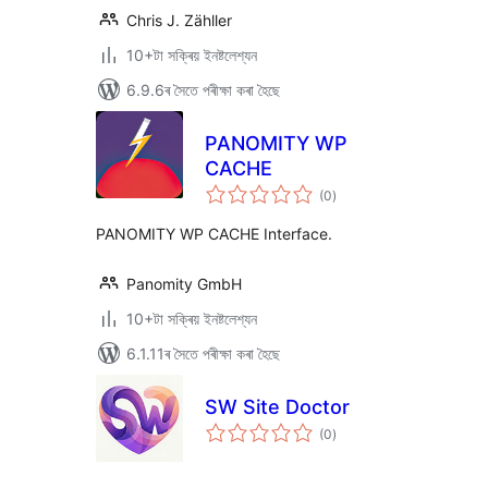
Chris J. Zähller
10+টা সক্ৰিয় ইনষ্টলেশ্যন
6.9.6ৰ সৈতে পৰীক্ষা কৰা হৈছে
PANOMITY WP
CACHE
টা
(0
)
মুঠ
ৰে’টিং
PANOMITY WP CACHE Interface.
Panomity GmbH
10+টা সক্ৰিয় ইনষ্টলেশ্যন
6.1.11ৰ সৈতে পৰীক্ষা কৰা হৈছে
SW Site Doctor
টা
(0
)
মুঠ
ৰে’টিং