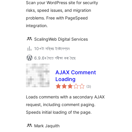
Scan your WordPress site for security
risks, speed issues, and migration
problems. Free with PageSpeed
integration.
ScalingWeb Digital Services
10+টা সক্ৰিয় ইনষ্টলেশ্যন
6.9.6ৰ সৈতে পৰীক্ষা কৰা হৈছে
AJAX Comment
Loading
টা
(3
)
মুঠ
ৰে’টিং
Loads comments with a secondary AJAX
request, including comment paging.
Speeds initial loading of the page.
Mark Jaquith