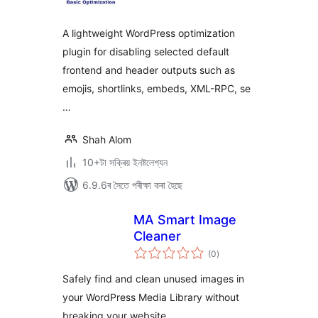
ৰে’টিং
A lightweight WordPress optimization
plugin for disabling selected default
frontend and header outputs such as
emojis, shortlinks, embeds, XML-RPC, se
…
Shah Alom
10+টা সক্ৰিয় ইনষ্টলেশ্যন
6.9.6ৰ সৈতে পৰীক্ষা কৰা হৈছে
MA Smart Image
Cleaner
টা
(0
)
মুঠ
ৰে’টিং
Safely find and clean unused images in
your WordPress Media Library without
breaking your website.