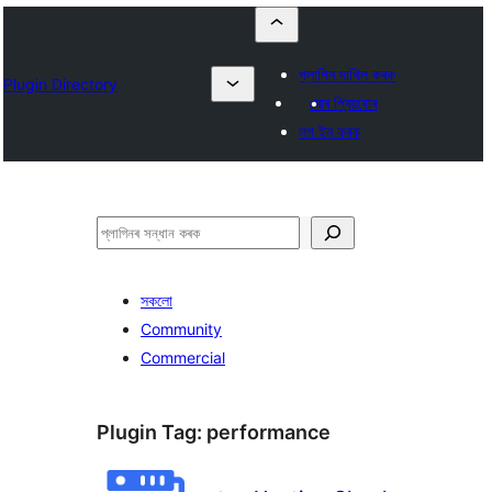
প্লাগিন দাখিল কৰক
Plugin Directory
মোৰ প্ৰিয়বোৰ
লগ ইন কৰক
সন্ধান
কৰক
সকলো
Community
Commercial
Plugin Tag:
performance