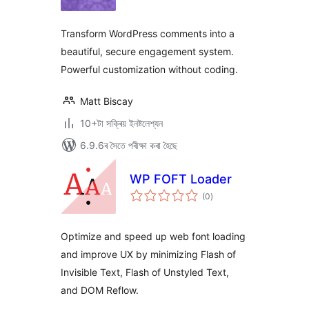
ৰে’টিং
Transform WordPress comments into a
beautiful, secure engagement system.
Powerful customization without coding.
Matt Biscay
10+টা সক্ৰিয় ইনষ্টলেশ্যন
6.9.6ৰ সৈতে পৰীক্ষা কৰা হৈছে
WP FOFT Loader
টা
(0
)
মুঠ
ৰে’টিং
Optimize and speed up web font loading
and improve UX by minimizing Flash of
Invisible Text, Flash of Unstyled Text,
and DOM Reflow.