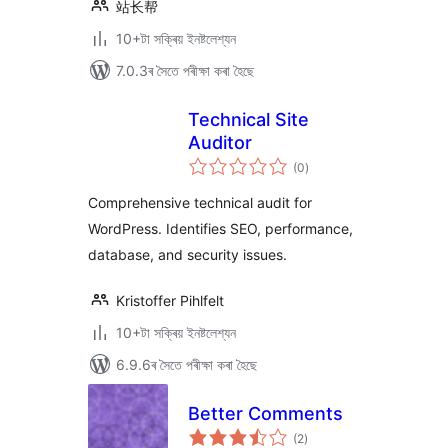
站长帮
10+টা সক্ৰিয় ইনষ্টলেশ্যন
7.0.3ৰ সৈতে পৰীক্ষা কৰা হৈছে
Technical Site
Auditor
টা
(0
)
মুঠ
ৰে’টিং
Comprehensive technical audit for
WordPress. Identifies SEO, performance,
database, and security issues.
Kristoffer Pihlfelt
10+টা সক্ৰিয় ইনষ্টলেশ্যন
6.9.6ৰ সৈতে পৰীক্ষা কৰা হৈছে
Better Comments
টা
(2
)
মুঠ