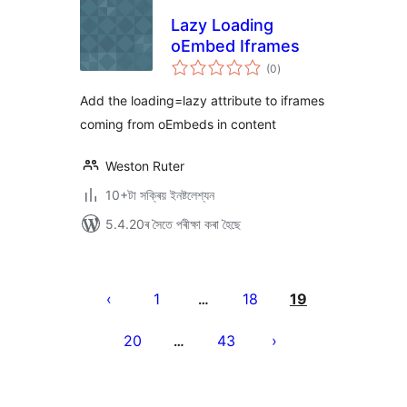
Lazy Loading
oEmbed Iframes
টা
(0
)
মুঠ
ৰে’টিং
Add the loading=lazy attribute to iframes
coming from oEmbeds in content
Weston Ruter
10+টা সক্ৰিয় ইনষ্টলেশ্যন
5.4.20ৰ সৈতে পৰীক্ষা কৰা হৈছে
প’ষ্টবোৰৰ
পৃষ্ঠাকৰণ
1
18
19
…
20
43
…