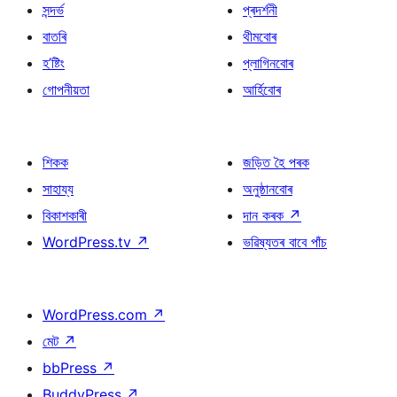
সন্দৰ্ভ
প্ৰদৰ্শনী
বাতৰি
থীমবোৰ
হ’ষ্টিং
প্লাগিনবোৰ
গোপনীয়তা
আৰ্হিবোৰ
শিকক
জড়িত হৈ পৰক
সাহায্য
অনুষ্ঠানবোৰ
বিকাশকাৰী
দান কৰক
↗
WordPress.tv
↗
ভৱিষ্যতৰ বাবে পাঁচ
WordPress.com
↗
মেট
↗
bbPress
↗
BuddyPress
↗