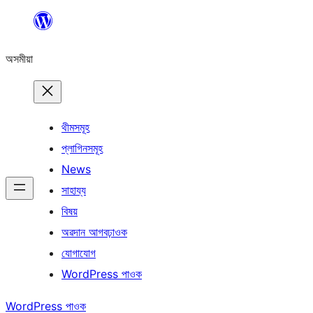
এয়া
এৰি
অসমীয়া
বিষয়বস্তুলৈ
যাওক
থীমসমূহ
প্লাগিনসমূহ
News
সাহায্য
বিষয়
অৱদান আগবঢ়াওক
যোগাযোগ
WordPress পাওক
WordPress পাওক