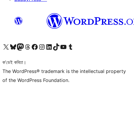
আমাৰ X (আগৰ Twitter) একাউণ্টলৈ যাওক
আমাৰ Bluesky একাউণ্টলৈ যাওক
আমাৰ Mastodon একাউণ্টলৈ যাওক
আমাৰ Threads একাউণ্টলৈ যাওক
আমাৰ Facebook পৃষ্ঠালৈ যাওক
আমাৰ Instagram একাউণ্টলৈ যাওক
আমাৰ LinkedIn একাউণ্টলৈ যাওক
আমাৰ TikTok একাউণ্টলৈ যাওক
আমাৰ YouTube চেনেললৈ যাওক
আমাৰ Tumblr একাউণ্টলৈ যাওক
ক’ডেই কবিতা।
The WordPress® trademark is the intellectual property
of the WordPress Foundation.