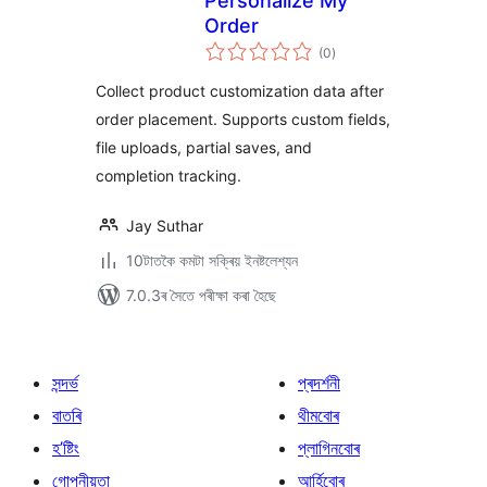
Personalize My
Order
টা
(0
)
মুঠ
ৰে’টিং
Collect product customization data after
order placement. Supports custom fields,
file uploads, partial saves, and
completion tracking.
Jay Suthar
10টাতকৈ কমটা সক্ৰিয় ইনষ্টলেশ্যন
7.0.3ৰ সৈতে পৰীক্ষা কৰা হৈছে
সন্দৰ্ভ
প্ৰদৰ্শনী
বাতৰি
থীমবোৰ
হ’ষ্টিং
প্লাগিনবোৰ
গোপনীয়তা
আৰ্হিবোৰ