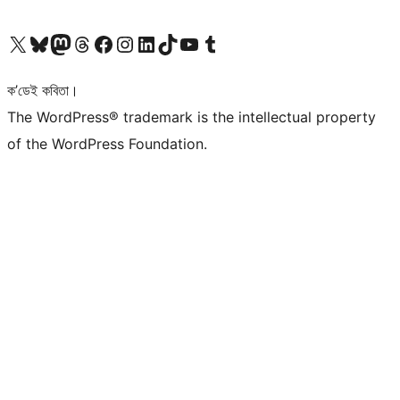
আমাৰ X (আগৰ Twitter) একাউণ্টলৈ যাওক
আমাৰ Bluesky একাউণ্টলৈ যাওক
আমাৰ Mastodon একাউণ্টলৈ যাওক
আমাৰ Threads একাউণ্টলৈ যাওক
আমাৰ Facebook পৃষ্ঠালৈ যাওক
আমাৰ Instagram একাউণ্টলৈ যাওক
আমাৰ LinkedIn একাউণ্টলৈ যাওক
আমাৰ TikTok একাউণ্টলৈ যাওক
আমাৰ YouTube চেনেললৈ যাওক
আমাৰ Tumblr একাউণ্টলৈ যাওক
ক’ডেই কবিতা।
The WordPress® trademark is the intellectual property
of the WordPress Foundation.