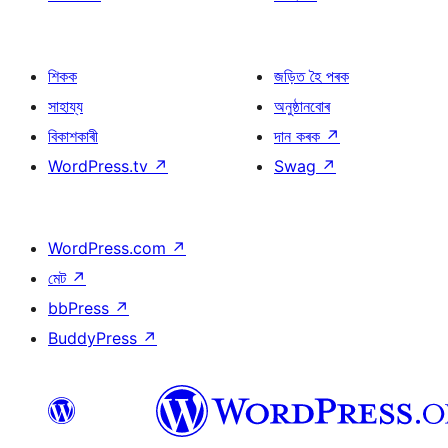
শিকক
জড়িত হৈ পৰক
সাহায্য
অনুষ্ঠানবোৰ
বিকাশকাৰী
দান কৰক
↗
WordPress.tv
↗
Swag
↗
WordPress.com
↗
মেট
↗
bbPress
↗
BuddyPress
↗