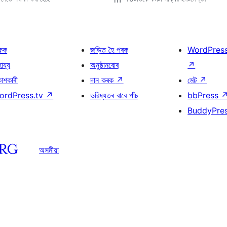
কক
জড়িত হৈ পৰক
WordPres
হায্য
অনুষ্ঠানবোৰ
↗
কাশকাৰী
দান কৰক
↗
মেট
↗
ordPress.tv
↗
ভৱিষ্যতৰ বাবে পাঁচ
bbPress
BuddyPre
অসমীয়া