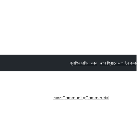
প্লাগিন দাখিল কৰক
মোৰ প্ৰিয়বোৰ
লগ ইন কৰক
সকলো
Community
Commercial