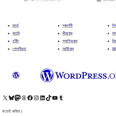
সন্দৰ্ভ
প্ৰদৰ্শনী
শি
বাতৰি
থীমবোৰ
সা
হ’ষ্টিং
প্লাগিনবোৰ
বি
গোপনীয়তা
আৰ্হিবোৰ
W
আমাৰ X (আগৰ Twitter) একাউণ্টলৈ যাওক
আমাৰ Bluesky একাউণ্টলৈ যাওক
আমাৰ Mastodon একাউণ্টলৈ যাওক
আমাৰ Threads একাউণ্টলৈ যাওক
আমাৰ Facebook পৃষ্ঠালৈ যাওক
আমাৰ Instagram একাউণ্টলৈ যাওক
আমাৰ LinkedIn একাউণ্টলৈ যাওক
আমাৰ TikTok একাউণ্টলৈ যাওক
আমাৰ YouTube চেনেললৈ যাওক
আমাৰ Tumblr একাউণ্টলৈ যাওক
ক’ডেই কবিতা।