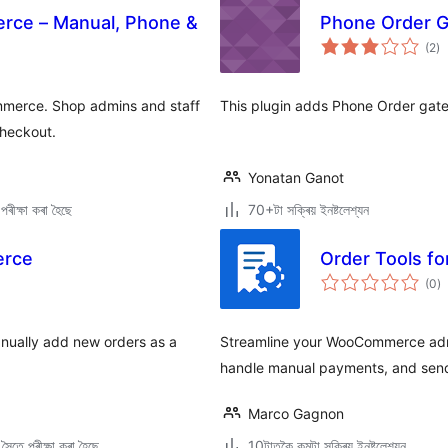
rce – Manual, Phone &
Phone Order 
টা
(2
)
মুঠ
ৰে’
mmerce. Shop admins and staff
This plugin adds Phone Order ga
checkout.
Yonatan Ganot
পৰীক্ষা কৰা হৈছে
70+টা সক্ৰিয় ইনষ্টলেশ্যন
erce
Order Tools 
টা
(0
)
মুঠ
ৰে’
nually add new orders as a
Streamline your WooCommerce adm
handle manual payments, and send 
Marco Gagnon
ৈতে পৰীক্ষা কৰা হৈছে
10টাতকৈ কমটা সক্ৰিয় ইনষ্টলেশ্যন