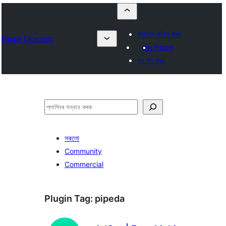
প্লাগিন দাখিল কৰক
Plugin Directory
মোৰ প্ৰিয়বোৰ
লগ ইন কৰক
সন্ধান
কৰক
সকলো
Community
Commercial
Plugin Tag:
pipeda