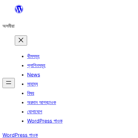
এয়া
এৰি
অসমীয়া
বিষয়বস্তুলৈ
যাওক
থীমসমূহ
প্লাগিনসমূহ
News
সাহায্য
বিষয়
অৱদান আগবঢ়াওক
যোগাযোগ
WordPress পাওক
WordPress পাওক