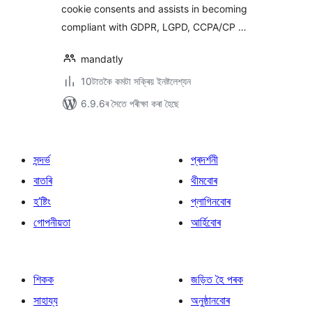
cookie consents and assists in becoming
compliant with GDPR, LGPD, CCPA/CP …
mandatly
10টাতকৈ কমটা সক্ৰিয় ইনষ্টলেশ্যন
6.9.6ৰ সৈতে পৰীক্ষা কৰা হৈছে
সন্দৰ্ভ
প্ৰদৰ্শনী
বাতৰি
থীমবোৰ
হ’ষ্টিং
প্লাগিনবোৰ
গোপনীয়তা
আৰ্হিবোৰ
শিকক
জড়িত হৈ পৰক
সাহায্য
অনুষ্ঠানবোৰ