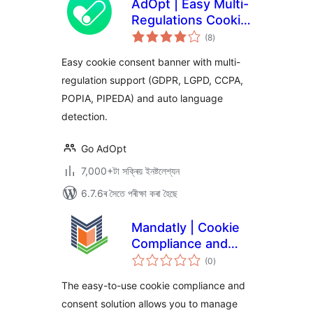
AdOpt | Easy Multi-
Regulations Cookie
টা
Banner.
(8
)
মুঠ
ৰে’টিং
Easy cookie consent banner with multi-
regulation support (GDPR, LGPD, CCPA,
POPIA, PIPEDA) and auto language
detection.
Go AdOpt
7,000+টা সক্ৰিয় ইনষ্টলেশ্যন
6.7.6ৰ সৈতে পৰীক্ষা কৰা হৈছে
Mandatly | Cookie
Compliance and
টা
Consent solution
(0
)
মুঠ
ৰে’টিং
The easy-to-use cookie compliance and
consent solution allows you to manage