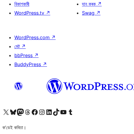
বিকাশকাৰী
দান কৰক
↗
WordPress.tv
↗
Swag
↗
WordPress.com
↗
মেট
↗
bbPress
↗
BuddyPress
↗
আমাৰ X (আগৰ Twitter) একাউণ্টলৈ যাওক
আমাৰ Bluesky একাউণ্টলৈ যাওক
আমাৰ Mastodon একাউণ্টলৈ যাওক
আমাৰ Threads একাউণ্টলৈ যাওক
আমাৰ Facebook পৃষ্ঠালৈ যাওক
আমাৰ Instagram একাউণ্টলৈ যাওক
আমাৰ LinkedIn একাউণ্টলৈ যাওক
আমাৰ TikTok একাউণ্টলৈ যাওক
আমাৰ YouTube চেনেললৈ যাওক
আমাৰ Tumblr একাউণ্টলৈ যাওক
ক’ডেই কবিতা।