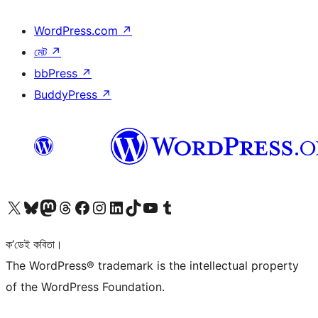
WordPress.com
↗
মেট
↗
bbPress
↗
BuddyPress
↗
আমাৰ X (আগৰ Twitter) একাউণ্টলৈ যাওক
আমাৰ Bluesky একাউণ্টলৈ যাওক
আমাৰ Mastodon একাউণ্টলৈ যাওক
আমাৰ Threads একাউণ্টলৈ যাওক
আমাৰ Facebook পৃষ্ঠালৈ যাওক
আমাৰ Instagram একাউণ্টলৈ যাওক
আমাৰ LinkedIn একাউণ্টলৈ যাওক
আমাৰ TikTok একাউণ্টলৈ যাওক
আমাৰ YouTube চেনেললৈ যাওক
আমাৰ Tumblr একাউণ্টলৈ যাওক
ক’ডেই কবিতা।
The WordPress® trademark is the intellectual property
of the WordPress Foundation.