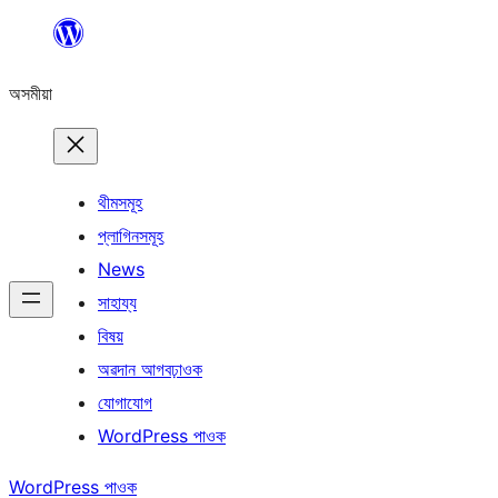
এয়া
এৰি
অসমীয়া
বিষয়বস্তুলৈ
যাওক
থীমসমূহ
প্লাগিনসমূহ
News
সাহায্য
বিষয়
অৱদান আগবঢ়াওক
যোগাযোগ
WordPress পাওক
WordPress পাওক