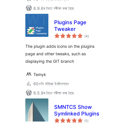
6.9.6ৰ সৈতে পৰীক্ষা কৰা হৈছে
Plugins Page
Tweaker
টা
(4
)
মুঠ
ৰে’টিং
The plugin adds icons on the plugins
page and other tweaks, such as
displaying the GIT branch
Temyk
60+টা সক্ৰিয় ইনষ্টলেশ্যন
6.5.9ৰ সৈতে পৰীক্ষা কৰা হৈছে
SMNTCS Show
Symlinked Plugins
টা
(1
)
মুঠ
ৰে’টিং