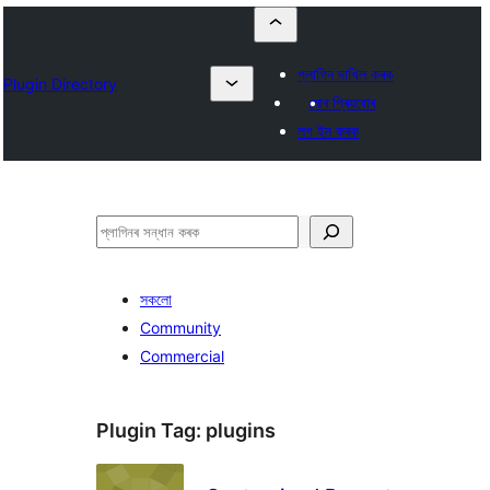
প্লাগিন দাখিল কৰক
Plugin Directory
মোৰ প্ৰিয়বোৰ
লগ ইন কৰক
সন্ধান
কৰক
সকলো
Community
Commercial
Plugin Tag:
plugins