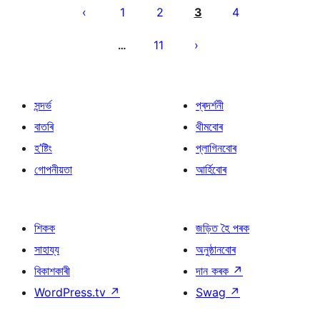
পৃষ্ঠাকৰণ
1
2
3
4
11
…
সন্দৰ্ভ
প্ৰদৰ্শনী
বাতৰি
থীমবোৰ
হ’ষ্টিং
প্লাগিনবোৰ
গোপনীয়তা
আৰ্হিবোৰ
শিকক
জড়িত হৈ পৰক
সাহায্য
অনুষ্ঠানবোৰ
বিকাশকাৰী
দান কৰক
↗
WordPress.tv
↗
Swag
↗