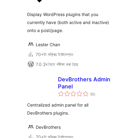
ৰে’টিং
Display WordPress plugins that you
currently have (both active and inactive)
onto a post/page.
Lester Chan
70+টা সক্ৰিয় ইনষ্টলেশ্যন
7.0.3ৰ সৈতে পৰীক্ষা কৰা হৈছে
DevBrothers Admin
Panel
টা
(0
)
মুঠ
ৰে’টিং
Centralized admin panel for all
DevBrothers plugins.
DevBrothers
70+টা সক্ৰিয় ইনষ্টলেশ্যন