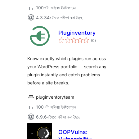
100+টা সক্ৰিয় ইনষ্টলেশ্যন
4.3.34ৰ সৈতে পৰীক্ষা কৰা হৈছে
Pluginventory
টা
(0
)
মুঠ
ৰে’টিং
Know exactly which plugins run across
your WordPress portfolio — search any
plugin instantly and catch problems
before a site breaks.
pluginventoryteam
100+টা সক্ৰিয় ইনষ্টলেশ্যন
6.9.6ৰ সৈতে পৰীক্ষা কৰা হৈছে
OOPVulns: