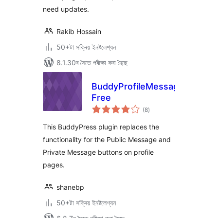
need updates.
Rakib Hossain
50+টা সক্ৰিয় ইনষ্টলেশ্যন
8.1.30ৰ সৈতে পৰীক্ষা কৰা হৈছে
BuddyProfileMessageUX
Free
টা
(8
)
মুঠ
ৰে’টিং
This BuddyPress plugin replaces the
functionality for the Public Message and
Private Message buttons on profile
pages.
shanebp
50+টা সক্ৰিয় ইনষ্টলেশ্যন