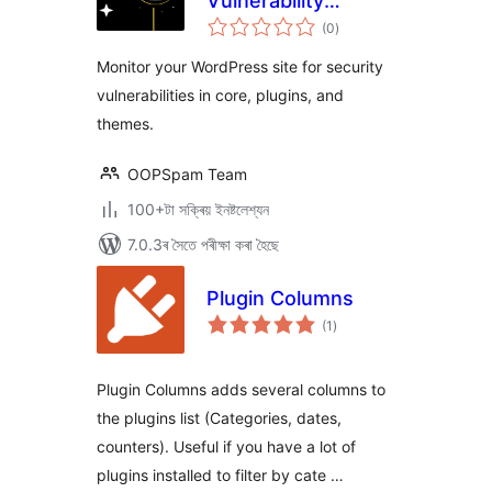
Vulnerability
টা
Scanner
(0
)
মুঠ
ৰে’টিং
Monitor your WordPress site for security
vulnerabilities in core, plugins, and
themes.
OOPSpam Team
100+টা সক্ৰিয় ইনষ্টলেশ্যন
7.0.3ৰ সৈতে পৰীক্ষা কৰা হৈছে
Plugin Columns
টা
(1
)
মুঠ
ৰে’টিং
Plugin Columns adds several columns to
the plugins list (Categories, dates,
counters). Useful if you have a lot of
plugins installed to filter by cate …