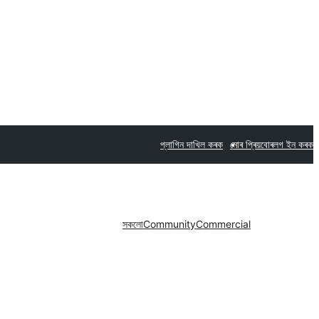
প্লাগিন দাখিল কৰক
মোৰ প্ৰিয়বোৰ
লগ ইন কৰক
সকলো
Community
Commercial