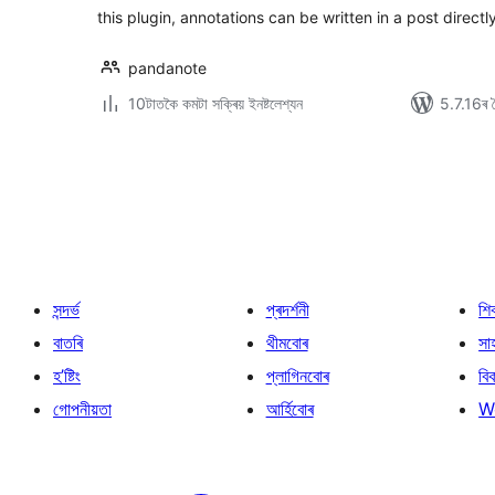
this plugin, annotations can be written in a post direct
pandanote
10টাতকৈ কমটা সক্ৰিয় ইনষ্টলেশ্যন
5.7.16ৰ স
প’ষ্টবোৰৰ
পৃষ্ঠাকৰণ
সন্দৰ্ভ
প্ৰদৰ্শনী
শি
বাতৰি
থীমবোৰ
সা
হ’ষ্টিং
প্লাগিনবোৰ
বি
গোপনীয়তা
আৰ্হিবোৰ
W