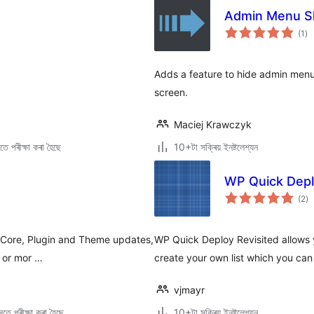
Admin Menu Sl
টা
(1
)
মুঠ
ৰে’
Adds a feature to hide admin menu
screen.
Maciej Krawczyk
ে পৰীক্ষা কৰা হৈছে
10+টা সক্ৰিয় ইনষ্টলেশ্যন
WP Quick Depl
টা
(2
)
মুঠ
ৰে’
f Core, Plugin and Theme updates,
WP Quick Deploy Revisited allows y
e or mor …
create your own list which you can
vjmayr
তে পৰীক্ষা কৰা হৈছে
10+টা সক্ৰিয় ইনষ্টলেশ্যন