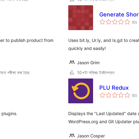
Generate Shor
টা
(0
)
মুঠ
ৰে’
er to publish product from
Uses bit.ly, Ur.ly, and Is.gd to cr
quickly and easily!
Jason Grim
ৈতে পৰীক্ষা কৰা হৈছে
10+টা সক্ৰিয় ইনষ্টলেশ্যন
PLU Redux
টা
(0
)
মুঠ
ৰে’
 plugins.
Displays the "Last Updated" date a
WordPress.org and Git Updater plu
Jason Cosper