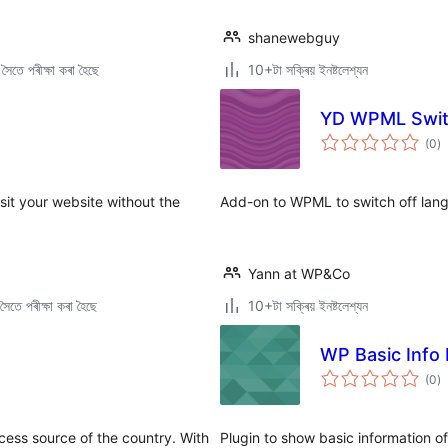
shanewebguy
ৈতে পৰীক্ষা কৰা হৈছে
10+টা সক্ৰিয় ইনষ্টলেশ্যন
YD WPML Swit
টা
(0
)
মুঠ
ৰে’
sit your website without the
Add-on to WPML to switch off langu
Yann at WP&Co
ৈতে পৰীক্ষা কৰা হৈছে
10+টা সক্ৰিয় ইনষ্টলেশ্যন
WP Basic Info 
টা
(0
)
মুঠ
ৰে’
cess source of the country. With
Plugin to show basic information 