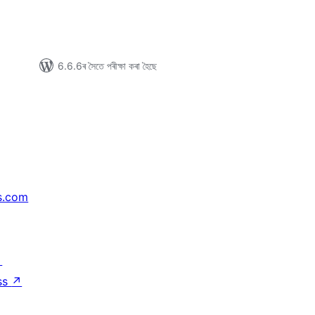
6.6.6ৰ সৈতে পৰীক্ষা কৰা হৈছে
s.com
↗
ss
↗