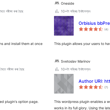
Oneside
ৈতে পৰীক্ষা কৰা হৈছে
10+টা সক্ৰিয় ইনষ্টলেশ্যন
Orbisius bbPre
টা
(4
)
মুঠ
ৰে’
ns and install them at once
This plugin allows your users to h
Svetoslav Marinov
ৈতে পৰীক্ষা কৰা হৈছে
10+টা সক্ৰিয় ইনষ্টলেশ্যন
Author URI: h
টা
(7
)
মুঠ
ৰে’
ed plugin's option page.
This wordpress plugin enables a we
works in its full glory. Using the l