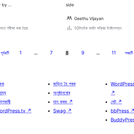
ly by …
side
Geethu Vijayan
ৈতে পৰীক্ষা কৰা হৈছে
10টাতকৈ কমটা সক্ৰিয় ইনষ্টলেশ্যন
1
7
8
9
11
পূৰ্বৱৰ্তী
…
…
পৰৱৰ্তী
কক
জড়িত হৈ পৰক
WordPres
হায্য
অনুষ্ঠানবোৰ
↗
কাশকাৰী
দান কৰক
↗
মেট
↗
ordPress.tv
↗
Swag
↗
bbPress
BuddyPre