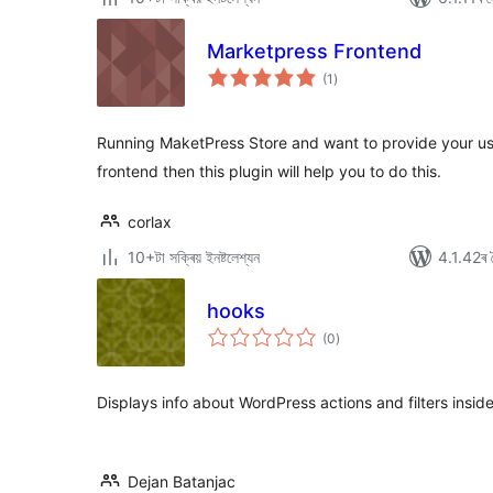
Marketpress Frontend
টা
(1
)
মুঠ
ৰে’টিং
Running MaketPress Store and want to provide your us
frontend then this plugin will help you to do this.
corlax
10+টা সক্ৰিয় ইনষ্টলেশ্যন
4.1.42ৰ স
hooks
টা
(0
)
মুঠ
ৰে’টিং
Displays info about WordPress actions and filters inside
Dejan Batanjac