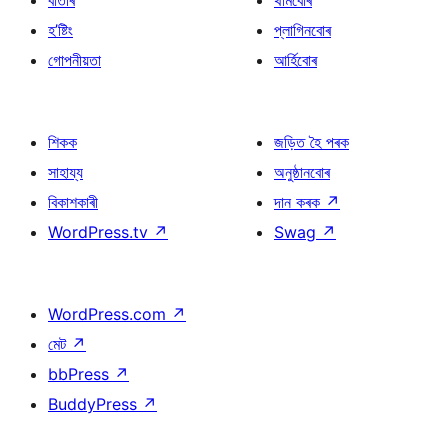
বাতৰি
থীমবোৰ
হ’ষ্টিং
প্লাগিনবোৰ
গোপনীয়তা
আৰ্হিবোৰ
শিকক
জড়িত হৈ পৰক
সাহায্য
অনুষ্ঠানবোৰ
বিকাশকাৰী
দান কৰক
↗
WordPress.tv
↗
Swag
↗
WordPress.com
↗
মেট
↗
bbPress
↗
BuddyPress
↗