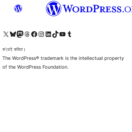
আমাৰ X (আগৰ Twitter) একাউণ্টলৈ যাওক
আমাৰ Bluesky একাউণ্টলৈ যাওক
আমাৰ Mastodon একাউণ্টলৈ যাওক
আমাৰ Threads একাউণ্টলৈ যাওক
আমাৰ Facebook পৃষ্ঠালৈ যাওক
আমাৰ Instagram একাউণ্টলৈ যাওক
আমাৰ LinkedIn একাউণ্টলৈ যাওক
আমাৰ TikTok একাউণ্টলৈ যাওক
আমাৰ YouTube চেনেললৈ যাওক
আমাৰ Tumblr একাউণ্টলৈ যাওক
ক’ডেই কবিতা।
The WordPress® trademark is the intellectual property
of the WordPress Foundation.