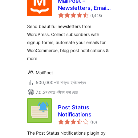
MailPoet –
Newsletters, Email
টা
Marketing, and
(1,428
)
মুঠ
ৰে’টিং
Automation
Send beautiful newsletters from
WordPress. Collect subscribers with
signup forms, automate your emails for
WooCommerce, blog post notifications &
more
MailPoet
500,000+টা সক্ৰিয় ইনষ্টলেশ্যন
7.0.3ৰ সৈতে পৰীক্ষা কৰা হৈছে
Post Status
Notifications
টা
(10
)
মুঠ
ৰে’টিং
The Post Status Notifications plugin by