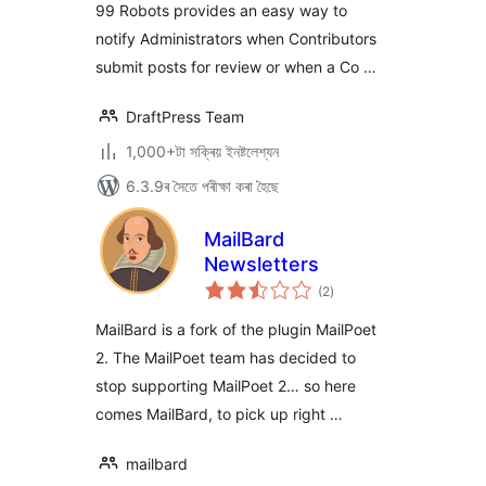
99 Robots provides an easy way to
notify Administrators when Contributors
submit posts for review or when a Co …
DraftPress Team
1,000+টা সক্ৰিয় ইনষ্টলেশ্যন
6.3.9ৰ সৈতে পৰীক্ষা কৰা হৈছে
MailBard
Newsletters
টা
(2
)
মুঠ
ৰে’টিং
MailBard is a fork of the plugin MailPoet
2. The MailPoet team has decided to
stop supporting MailPoet 2… so here
comes MailBard, to pick up right …
mailbard