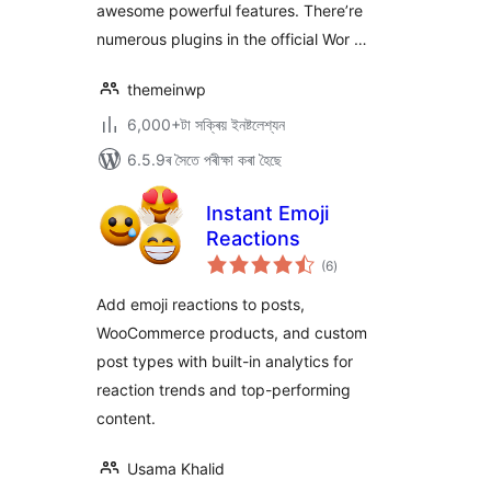
awesome powerful features. There’re
numerous plugins in the official Wor …
themeinwp
6,000+টা সক্ৰিয় ইনষ্টলেশ্যন
6.5.9ৰ সৈতে পৰীক্ষা কৰা হৈছে
Instant Emoji
Reactions
টা
(6
)
মুঠ
ৰে’টিং
Add emoji reactions to posts,
WooCommerce products, and custom
post types with built-in analytics for
reaction trends and top-performing
content.
Usama Khalid