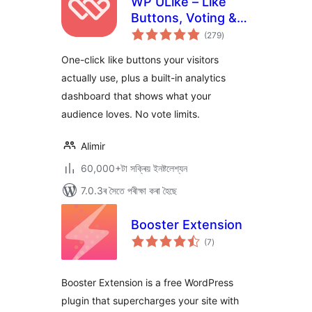
WP ULike – Like
Buttons, Voting &
টা
Engagement
(279
)
মুঠ
ৰে’টিং
Analytics
One-click like buttons your visitors
actually use, plus a built-in analytics
dashboard that shows what your
audience loves. No vote limits.
Alimir
60,000+টা সক্ৰিয় ইনষ্টলেশ্যন
7.0.3ৰ সৈতে পৰীক্ষা কৰা হৈছে
Booster Extension
টা
(7
)
মুঠ
ৰে’টিং
Booster Extension is a free WordPress
plugin that supercharges your site with