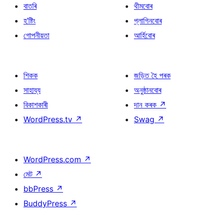
বাতৰি
থীমবোৰ
হ’ষ্টিং
প্লাগিনবোৰ
গোপনীয়তা
আৰ্হিবোৰ
শিকক
জড়িত হৈ পৰক
সাহায্য
অনুষ্ঠানবোৰ
বিকাশকাৰী
দান কৰক
↗
WordPress.tv
↗
Swag
↗
WordPress.com
↗
মেট
↗
bbPress
↗
BuddyPress
↗