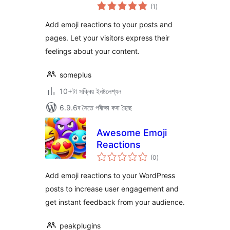
টা
(1
)
মুঠ
ৰে’টিং
Add emoji reactions to your posts and
pages. Let your visitors express their
feelings about your content.
someplus
10+টা সক্ৰিয় ইনষ্টলেশ্যন
6.9.6ৰ সৈতে পৰীক্ষা কৰা হৈছে
Awesome Emoji
Reactions
টা
(0
)
মুঠ
ৰে’টিং
Add emoji reactions to your WordPress
posts to increase user engagement and
get instant feedback from your audience.
peakplugins