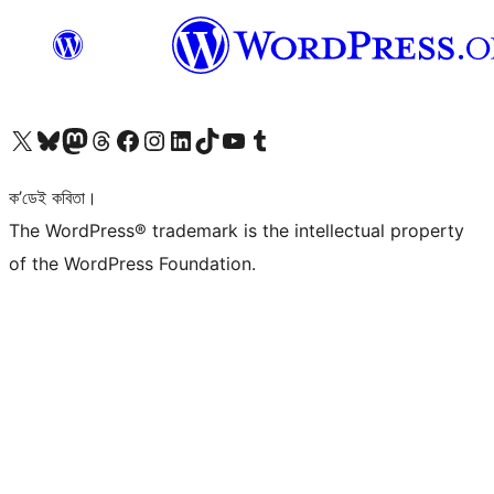
আমাৰ X (আগৰ Twitter) একাউণ্টলৈ যাওক
আমাৰ Bluesky একাউণ্টলৈ যাওক
আমাৰ Mastodon একাউণ্টলৈ যাওক
আমাৰ Threads একাউণ্টলৈ যাওক
আমাৰ Facebook পৃষ্ঠালৈ যাওক
আমাৰ Instagram একাউণ্টলৈ যাওক
আমাৰ LinkedIn একাউণ্টলৈ যাওক
আমাৰ TikTok একাউণ্টলৈ যাওক
আমাৰ YouTube চেনেললৈ যাওক
আমাৰ Tumblr একাউণ্টলৈ যাওক
ক’ডেই কবিতা।
The WordPress® trademark is the intellectual property
of the WordPress Foundation.