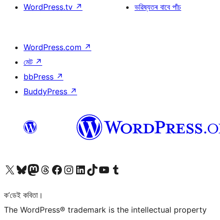
WordPress.tv
↗
ভৱিষ্যতৰ বাবে পাঁচ
WordPress.com
↗
মেট
↗
bbPress
↗
BuddyPress
↗
আমাৰ X (আগৰ Twitter) একাউণ্টলৈ যাওক
আমাৰ Bluesky একাউণ্টলৈ যাওক
আমাৰ Mastodon একাউণ্টলৈ যাওক
আমাৰ Threads একাউণ্টলৈ যাওক
আমাৰ Facebook পৃষ্ঠালৈ যাওক
আমাৰ Instagram একাউণ্টলৈ যাওক
আমাৰ LinkedIn একাউণ্টলৈ যাওক
আমাৰ TikTok একাউণ্টলৈ যাওক
আমাৰ YouTube চেনেললৈ যাওক
আমাৰ Tumblr একাউণ্টলৈ যাওক
ক’ডেই কবিতা।
The WordPress® trademark is the intellectual property