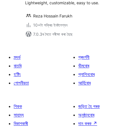
Lightweight, customizable, easy to use.
Reza Hossain Farukh
10+টা সক্ৰিয় ইনষ্টলেশ্যন
7.0.3ৰ সৈতে পৰীক্ষা কৰা হৈছে
সন্দৰ্ভ
প্ৰদৰ্শনী
বাতৰি
থীমবোৰ
হ’ষ্টিং
প্লাগিনবোৰ
গোপনীয়তা
আৰ্হিবোৰ
শিকক
জড়িত হৈ পৰক
সাহায্য
অনুষ্ঠানবোৰ
বিকাশকাৰী
দান কৰক
↗