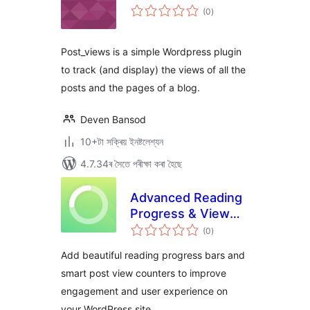
টা
(0
)
মুঠ
ৰে’টিং
Post_views is a simple Wordpress plugin
to track (and display) the views of all the
posts and the pages of a blog.
Deven Bansod
10+টা সক্ৰিয় ইনষ্টলেশ্যন
4.7.34ৰ সৈতে পৰীক্ষা কৰা হৈছে
Advanced Reading
Progress & View
টা
Counter
(0
)
মুঠ
ৰে’টিং
Add beautiful reading progress bars and
smart post view counters to improve
engagement and user experience on
your WordPress site.