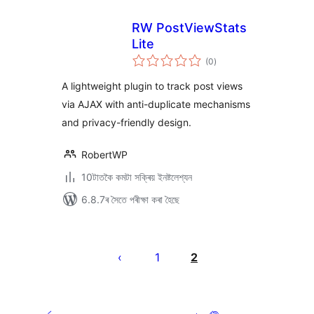
RW PostViewStats
Lite
টা
(0
)
মুঠ
ৰে’টিং
A lightweight plugin to track post views
via AJAX with anti-duplicate mechanisms
and privacy-friendly design.
RobertWP
10টাতকৈ কমটা সক্ৰিয় ইনষ্টলেশ্যন
6.8.7ৰ সৈতে পৰীক্ষা কৰা হৈছে
প’ষ্টবোৰৰ
পৃষ্ঠাকৰণ
1
2