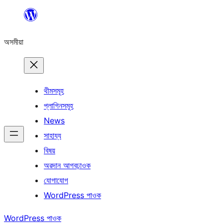
এয়া
এৰি
অসমীয়া
বিষয়বস্তুলৈ
যাওক
থীমসমূহ
প্লাগিনসমূহ
News
সাহায্য
বিষয়
অৱদান আগবঢ়াওক
যোগাযোগ
WordPress পাওক
WordPress পাওক