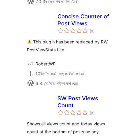
7.0.3ৰ সৈতে পৰীক্ষা কৰা হৈছে
Concise Counter of
Post Views
টা
(0
)
মুঠ
ৰে’টিং
This plugin has been replaced by RW
PostViewStats Lite.
RobertWP
10টাতকৈ কমটা সক্ৰিয় ইনষ্টলেশ্যন
6.8.7ৰ সৈতে পৰীক্ষা কৰা হৈছে
SW Post Views
Count
টা
(0
)
মুঠ
ৰে’টিং
Shows all views count and today views
count at the bottom of posts on any