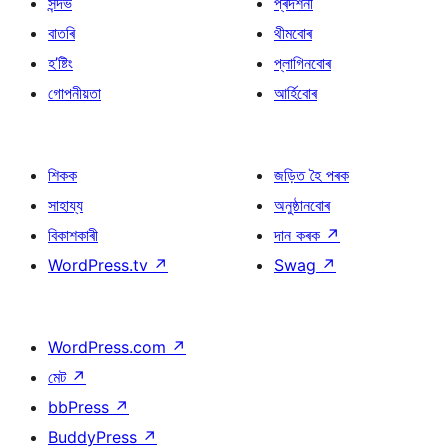
সন্দৰ্ভ
প্ৰদৰ্শনী
বাতৰি
থীমবোৰ
হ’ষ্টিং
প্লাগিনবোৰ
গোপনীয়তা
আৰ্হিবোৰ
শিকক
জড়িত হৈ পৰক
সাহায্য
অনুষ্ঠানবোৰ
বিকাশকাৰী
দান কৰক
↗
WordPress.tv
↗
Swag
↗
WordPress.com
↗
মেট
↗
bbPress
↗
BuddyPress
↗