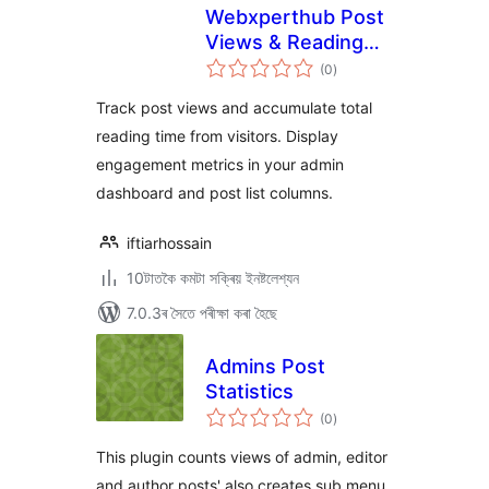
Webxperthub Post
Views & Reading
টা
Time
(0
)
মুঠ
ৰে’টিং
Track post views and accumulate total
reading time from visitors. Display
engagement metrics in your admin
dashboard and post list columns.
iftiarhossain
10টাতকৈ কমটা সক্ৰিয় ইনষ্টলেশ্যন
7.0.3ৰ সৈতে পৰীক্ষা কৰা হৈছে
Admins Post
Statistics
টা
(0
)
মুঠ
ৰে’টিং
This plugin counts views of admin, editor
and author posts' also creates sub menu