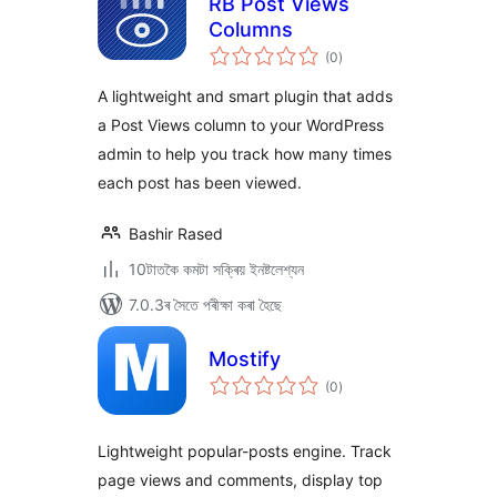
RB Post Views
Columns
টা
(0
)
মুঠ
ৰে’টিং
A lightweight and smart plugin that adds
a Post Views column to your WordPress
admin to help you track how many times
each post has been viewed.
Bashir Rased
10টাতকৈ কমটা সক্ৰিয় ইনষ্টলেশ্যন
7.0.3ৰ সৈতে পৰীক্ষা কৰা হৈছে
Mostify
টা
(0
)
মুঠ
ৰে’টিং
Lightweight popular-posts engine. Track
page views and comments, display top