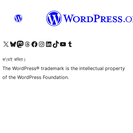
আমাৰ X (আগৰ Twitter) একাউণ্টলৈ যাওক
আমাৰ Bluesky একাউণ্টলৈ যাওক
আমাৰ Mastodon একাউণ্টলৈ যাওক
আমাৰ Threads একাউণ্টলৈ যাওক
আমাৰ Facebook পৃষ্ঠালৈ যাওক
আমাৰ Instagram একাউণ্টলৈ যাওক
আমাৰ LinkedIn একাউণ্টলৈ যাওক
আমাৰ TikTok একাউণ্টলৈ যাওক
আমাৰ YouTube চেনেললৈ যাওক
আমাৰ Tumblr একাউণ্টলৈ যাওক
ক’ডেই কবিতা।
The WordPress® trademark is the intellectual property
of the WordPress Foundation.