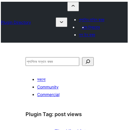
প্লাগিন দাখিল কৰক
Plugin Directory
মোৰ প্ৰিয়বোৰ
লগ ইন কৰক
সন্ধান
কৰক
সকলো
Community
Commercial
Plugin Tag:
post views