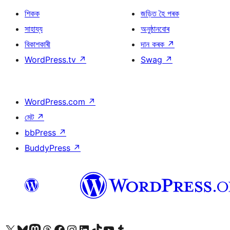
শিকক
জড়িত হৈ পৰক
সাহায্য
অনুষ্ঠানবোৰ
বিকাশকাৰী
দান কৰক
↗
WordPress.tv
↗
Swag
↗
WordPress.com
↗
মেট
↗
bbPress
↗
BuddyPress
↗
আমাৰ X (আগৰ Twitter) একাউণ্টলৈ যাওক
আমাৰ Bluesky একাউণ্টলৈ যাওক
আমাৰ Mastodon একাউণ্টলৈ যাওক
আমাৰ Threads একাউণ্টলৈ যাওক
আমাৰ Facebook পৃষ্ঠালৈ যাওক
আমাৰ Instagram একাউণ্টলৈ যাওক
আমাৰ LinkedIn একাউণ্টলৈ যাওক
আমাৰ TikTok একাউণ্টলৈ যাওক
আমাৰ YouTube চেনেললৈ যাওক
আমাৰ Tumblr একাউণ্টলৈ যাওক