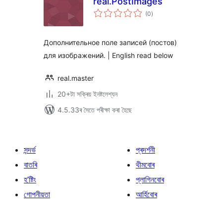
real.PostImages
টা
(0
)
মুঠ
ৰে’টিং
Дополнительное поле записей (постов)
для изображений. | English read below
real.master
20+টা সক্ৰিয় ইনষ্টলেশ্যন
4.5.33ৰ সৈতে পৰীক্ষা কৰা হৈছে
সন্দৰ্ভ
প্ৰদৰ্শনী
বাতৰি
থীমবোৰ
হ’ষ্টিং
প্লাগিনবোৰ
গোপনীয়তা
আৰ্হিবোৰ