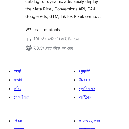
catalog for dynamic ads. Easily deploy
GTM & Clarity)
the Meta Pixel, Conversions API, GA4,
Google Ads, GTM, TikTok Pixel/Events …
roasmetatools
10টাতকৈ কমটা সক্ৰিয় ইনষ্টলেশ্যন
7.0.3ৰ সৈতে পৰীক্ষা কৰা হৈছে
সন্দৰ্ভ
প্ৰদৰ্শনী
বাতৰি
থীমবোৰ
হ’ষ্টিং
প্লাগিনবোৰ
গোপনীয়তা
আৰ্হিবোৰ
শিকক
জড়িত হৈ পৰক