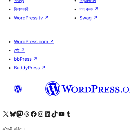
সাহায্য
অনুষ্ঠানবোৰ
বিকাশকাৰী
দান কৰক
↗
WordPress.tv
↗
Swag
↗
WordPress.com
↗
মেট
↗
bbPress
↗
BuddyPress
↗
আমাৰ X (আগৰ Twitter) একাউণ্টলৈ যাওক
আমাৰ Bluesky একাউণ্টলৈ যাওক
আমাৰ Mastodon একাউণ্টলৈ যাওক
আমাৰ Threads একাউণ্টলৈ যাওক
আমাৰ Facebook পৃষ্ঠালৈ যাওক
আমাৰ Instagram একাউণ্টলৈ যাওক
আমাৰ LinkedIn একাউণ্টলৈ যাওক
আমাৰ TikTok একাউণ্টলৈ যাওক
আমাৰ YouTube চেনেললৈ যাওক
আমাৰ Tumblr একাউণ্টলৈ যাওক
ক’ডেই কবিতা।