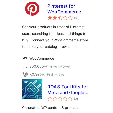
Pinterest for
WooCommerce
টা
(68
)
মুঠ
ৰে’টিং
Get your products in front of Pinterest
users searching for ideas and things to
buy. Connect your WooCommerce store
to make your catalog browsable.
WooCommerce
300,000+টা সক্ৰিয় ইনষ্টলেশ্যন
7.0.3ৰ সৈতে পৰীক্ষা কৰা হৈছে
ROAS Tool Kits for
Meta and Google
টা
(Post & Product
(0
)
মুঠ
ৰে’টিং
Catalogue + Pixel,
Generate a WP content & product
CAPI, GA4, GAds,