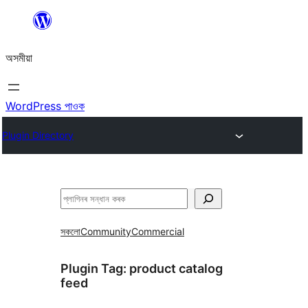
এয়া
এৰি
অসমীয়া
বিষয়বস্তুলৈ
যাওক
WordPress পাওক
Plugin Directory
সন্ধান
কৰক
সকলো
Community
Commercial
Plugin Tag:
product catalog
feed