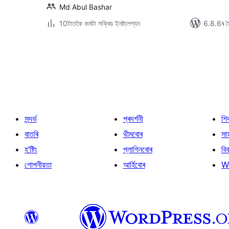
Md Abul Bashar
10টাতকৈ কমটা সক্ৰিয় ইনষ্টলেশ্যন
6.8.6ৰ সৈ
প’ষ্টবোৰৰ
পৃষ্ঠাকৰণ
সন্দৰ্ভ
প্ৰদৰ্শনী
শি
বাতৰি
থীমবোৰ
সা
হ’ষ্টিং
প্লাগিনবোৰ
বি
গোপনীয়তা
আৰ্হিবোৰ
W