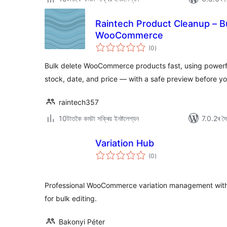
Raintech Product Cleanup – B
WooCommerce
টা
(0
)
মুঠ
ৰে’টিং
Bulk delete WooCommerce products fast, using powerful 
stock, date, and price — with a safe preview before y
raintech357
10টাতকৈ কমটা সক্ৰিয় ইনষ্টলেশ্যন
7.0.2ৰ সৈত
Variation Hub
টা
(0
)
মুঠ
ৰে’টিং
Professional WooCommerce variation management with 
for bulk editing.
Bakonyi Péter