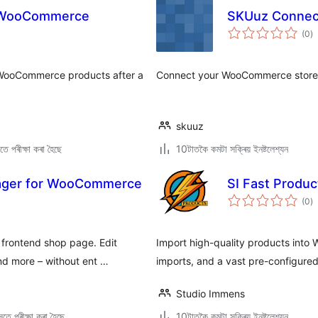
r WooCommerce
SKUuz Connec
টা
(0
)
মুঠ
ৰে’
r WooCommerce products after a
Connect your WooCommerce store 
skuuz
ে পৰীক্ষা কৰা হৈছে
10টাতকৈ কমটা সক্ৰিয় ইনষ্টলেশ্যন
nager for WooCommerce
SI Fast Produ
টা
(0
)
মুঠ
ৰে’
frontend shop page. Edit
Import high-quality products into
nd more – without ent …
imports, and a vast pre-configure
Studio Immens
তে পৰীক্ষা কৰা হৈছে
10টাতকৈ কমটা সক্ৰিয় ইনষ্টলেশ্যন