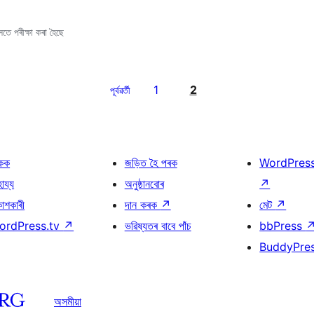
তে পৰীক্ষা কৰা হৈছে
1
2
পূৰ্বৱৰ্তী
কক
জড়িত হৈ পৰক
WordPres
হায্য
অনুষ্ঠানবোৰ
↗
কাশকাৰী
দান কৰক
↗
মেট
↗
ordPress.tv
↗
ভৱিষ্যতৰ বাবে পাঁচ
bbPress
BuddyPre
অসমীয়া