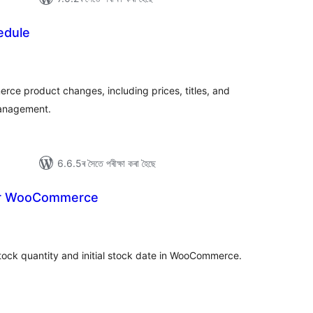
edule
টিং
e product changes, including prices, titles, and
management.
6.6.5ৰ সৈতে পৰীক্ষা কৰা হৈছে
 for WooCommerce
টিং
 stock quantity and initial stock date in WooCommerce.