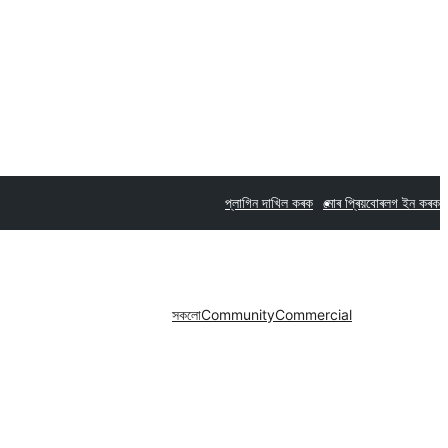
প্লাগিন দাখিল কৰক
মোৰ প্ৰিয়বোৰ
লগ ইন কৰক
সকলো
Community
Commercial