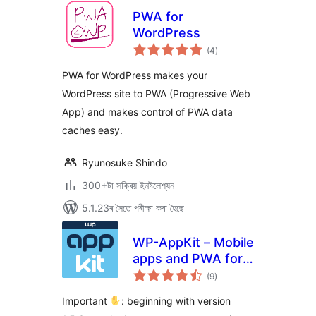
PWA for
WordPress
টা
(4
)
মুঠ
ৰে’টিং
PWA for WordPress makes your
WordPress site to PWA (Progressive Web
App) and makes control of PWA data
caches easy.
Ryunosuke Shindo
300+টা সক্ৰিয় ইনষ্টলেশ্যন
5.1.23ৰ সৈতে পৰীক্ষা কৰা হৈছে
WP-AppKit – Mobile
apps and PWA for
টা
WordPress
(9
)
মুঠ
ৰে’টিং
Important
: beginning with version