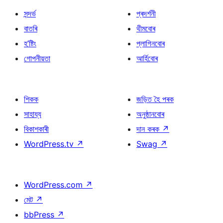
সন্দৰ্ভ
প্ৰদৰ্শনী
বাতৰি
থীমবোৰ
হ’ষ্টিং
প্লাগিনবোৰ
গোপনীয়তা
আৰ্হিবোৰ
শিকক
জড়িত হৈ পৰক
সাহায্য
অনুষ্ঠানবোৰ
বিকাশকাৰী
দান কৰক
↗
WordPress.tv
↗
Swag
↗
WordPress.com
↗
মেট
↗
bbPress
↗