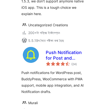
1.5.3, we don't support anymore native
iOS app. This is a tough choice we
explain here.
Uncategorized Creations
200+টা সক্ৰিয় ইনষ্টলেশ্যন
5.5.19ৰ সৈতে পৰীক্ষা কৰা হৈছে
Push Notification
for Post and
টা
BuddyPress
(24
)
মুঠ
ৰে’টিং
Push notifications for WordPress post,
BuddyPress, WooCommerce with PWA
support, mobile app integration, and AI
Notification drafts.
Murali