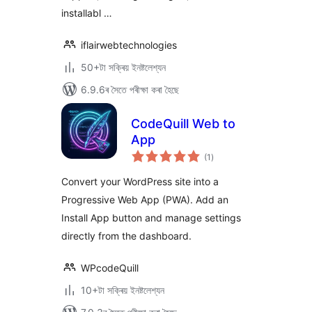
installabl …
iflairwebtechnologies
50+টা সক্ৰিয় ইনষ্টলেশ্যন
6.9.6ৰ সৈতে পৰীক্ষা কৰা হৈছে
CodeQuill Web to
App
টা
(1
)
মুঠ
ৰে’টিং
Convert your WordPress site into a
Progressive Web App (PWA). Add an
Install App button and manage settings
directly from the dashboard.
WPcodeQuill
10+টা সক্ৰিয় ইনষ্টলেশ্যন