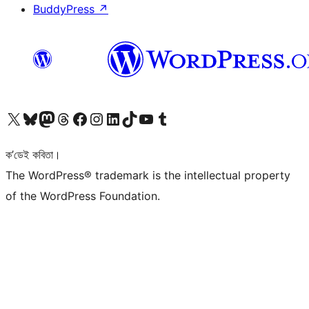
BuddyPress
↗
আমাৰ X (আগৰ Twitter) একাউণ্টলৈ যাওক
আমাৰ Bluesky একাউণ্টলৈ যাওক
আমাৰ Mastodon একাউণ্টলৈ যাওক
আমাৰ Threads একাউণ্টলৈ যাওক
আমাৰ Facebook পৃষ্ঠালৈ যাওক
আমাৰ Instagram একাউণ্টলৈ যাওক
আমাৰ LinkedIn একাউণ্টলৈ যাওক
আমাৰ TikTok একাউণ্টলৈ যাওক
আমাৰ YouTube চেনেললৈ যাওক
আমাৰ Tumblr একাউণ্টলৈ যাওক
ক’ডেই কবিতা।
The WordPress® trademark is the intellectual property
of the WordPress Foundation.