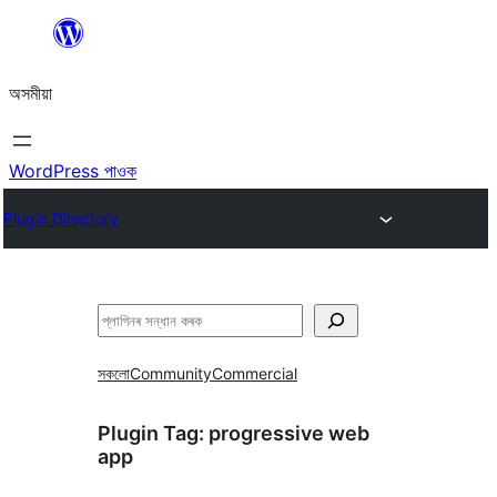
এয়া
এৰি
অসমীয়া
বিষয়বস্তুলৈ
যাওক
WordPress পাওক
Plugin Directory
সন্ধান
কৰক
সকলো
Community
Commercial
Plugin Tag:
progressive web
app