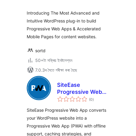
ৰে’টিং
Introducing The Most Advanced and
Intuitive WordPress plug-in to build
Progressive Web Apps & Accelerated
Mobile Pages for content websites.
sortd
50+টা সক্ৰিয় ইনষ্টলেশ্যন
7.0.3ৰ সৈতে পৰীক্ষা কৰা হৈছে
SiteEase
Progressive Web
টা
App
(0
)
মুঠ
ৰে’টিং
SiteEase Progressive Web App converts
your WordPress website into a
Progressive Web App (PWA) with offline
support, caching strategies, and