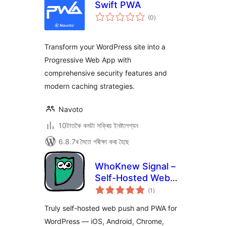
Swift PWA
টা
(0
)
মুঠ
ৰে’টিং
Transform your WordPress site into a
Progressive Web App with
comprehensive security features and
modern caching strategies.
Navoto
10টাতকৈ কমটা সক্ৰিয় ইনষ্টলেশ্যন
6.8.7ৰ সৈতে পৰীক্ষা কৰা হৈছে
WhoKnew Signal –
Self-Hosted Web
টা
Push Notifications
(1
)
মুঠ
ৰে’টিং
& PWA
Truly self-hosted web push and PWA for
WordPress — iOS, Android, Chrome,