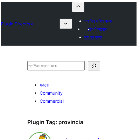
প্লাগিন দাখিল কৰক
Plugin Directory
মোৰ প্ৰিয়বোৰ
লগ ইন কৰক
সন্ধান
কৰক
সকলো
Community
Commercial
Plugin Tag:
provincia