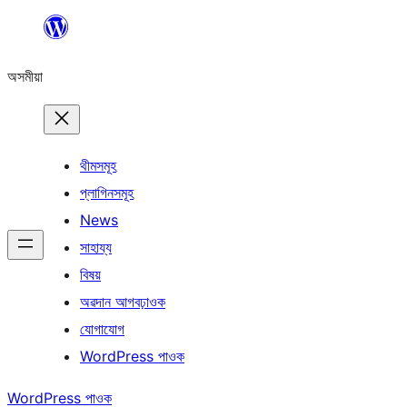
এয়া
এৰি
অসমীয়া
বিষয়বস্তুলৈ
যাওক
থীমসমূহ
প্লাগিনসমূহ
News
সাহায্য
বিষয়
অৱদান আগবঢ়াওক
যোগাযোগ
WordPress পাওক
WordPress পাওক