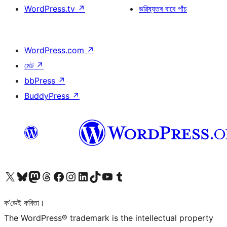
WordPress.tv
↗
ভৱিষ্যতৰ বাবে পাঁচ
WordPress.com
↗
মেট
↗
bbPress
↗
BuddyPress
↗
আমাৰ X (আগৰ Twitter) একাউণ্টলৈ যাওক
আমাৰ Bluesky একাউণ্টলৈ যাওক
আমাৰ Mastodon একাউণ্টলৈ যাওক
আমাৰ Threads একাউণ্টলৈ যাওক
আমাৰ Facebook পৃষ্ঠালৈ যাওক
আমাৰ Instagram একাউণ্টলৈ যাওক
আমাৰ LinkedIn একাউণ্টলৈ যাওক
আমাৰ TikTok একাউণ্টলৈ যাওক
আমাৰ YouTube চেনেললৈ যাওক
আমাৰ Tumblr একাউণ্টলৈ যাওক
ক’ডেই কবিতা।
The WordPress® trademark is the intellectual property