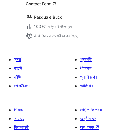
Contact Form 7!
Pasquale Bucci
100+টা সক্ৰিয় ইনষ্টলেশ্যন
4.4.34ৰ সৈতে পৰীক্ষা কৰা হৈছে
সন্দৰ্ভ
প্ৰদৰ্শনী
বাতৰি
থীমবোৰ
হ’ষ্টিং
প্লাগিনবোৰ
গোপনীয়তা
আৰ্হিবোৰ
শিকক
জড়িত হৈ পৰক
সাহায্য
অনুষ্ঠানবোৰ
বিকাশকাৰী
দান কৰক
↗