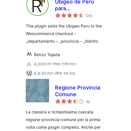
Ubigeo de Perú
para
টা
Woocommerce y
(24
)
মুঠ
ৰে’টিং
WordPress
This plugin adds the Ubigeo Peru to the
Woocommerce checkout –
_departamento – _provincia – _distrito
Renzo Tejada
4,000+টা সক্ৰিয় ইনষ্টলেশ্যন
6.9.6ৰ সৈতে পৰীক্ষা কৰা হৈছে
Regione Provincia
Comune
টা
(6
)
মুঠ
ৰে’টিং
La classica e richiestissima cascata
regione-provincia-comune per la prima
volta come plugin completo. Anche per