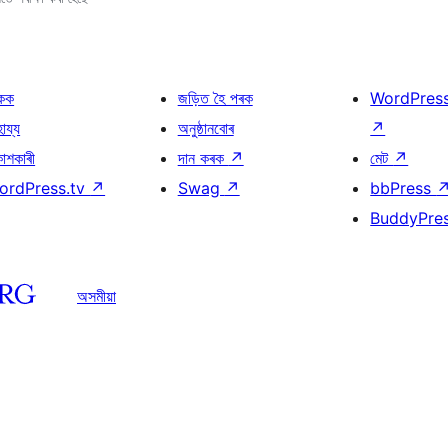
কক
জড়িত হৈ পৰক
WordPres
হায্য
অনুষ্ঠানবোৰ
↗
কাশকাৰী
দান কৰক
↗
মেট
↗
ordPress.tv
↗
Swag
↗
bbPress
BuddyPre
অসমীয়া