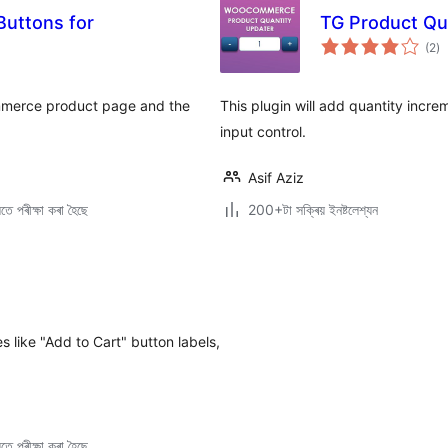
uttons for
TG Product Qu
টা
(2
)
মুঠ
ৰে’
mmerce product page and the
This plugin will add quantity incr
input control.
Asif Aziz
ে পৰীক্ষা কৰা হৈছে
200+টা সক্ৰিয় ইনষ্টলেশ্যন
like "Add to Cart" button labels,
ে পৰীক্ষা কৰা হৈছে