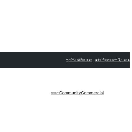
প্লাগিন দাখিল কৰক
মোৰ প্ৰিয়বোৰ
লগ ইন কৰক
সকলো
Community
Commercial