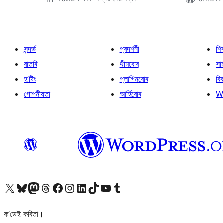
সন্দৰ্ভ
প্ৰদৰ্শনী
শি
বাতৰি
থীমবোৰ
সা
হ’ষ্টিং
প্লাগিনবোৰ
বি
গোপনীয়তা
আৰ্হিবোৰ
W
আমাৰ X (আগৰ Twitter) একাউণ্টলৈ যাওক
আমাৰ Bluesky একাউণ্টলৈ যাওক
আমাৰ Mastodon একাউণ্টলৈ যাওক
আমাৰ Threads একাউণ্টলৈ যাওক
আমাৰ Facebook পৃষ্ঠালৈ যাওক
আমাৰ Instagram একাউণ্টলৈ যাওক
আমাৰ LinkedIn একাউণ্টলৈ যাওক
আমাৰ TikTok একাউণ্টলৈ যাওক
আমাৰ YouTube চেনেললৈ যাওক
আমাৰ Tumblr একাউণ্টলৈ যাওক
ক’ডেই কবিতা।