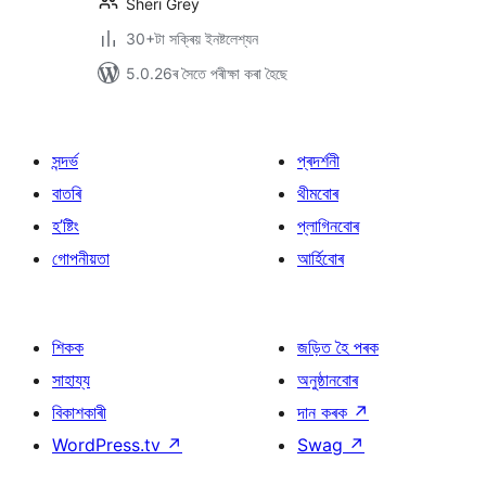
Sheri Grey
30+টা সক্ৰিয় ইনষ্টলেশ্যন
5.0.26ৰ সৈতে পৰীক্ষা কৰা হৈছে
সন্দৰ্ভ
প্ৰদৰ্শনী
বাতৰি
থীমবোৰ
হ’ষ্টিং
প্লাগিনবোৰ
গোপনীয়তা
আৰ্হিবোৰ
শিকক
জড়িত হৈ পৰক
সাহায্য
অনুষ্ঠানবোৰ
বিকাশকাৰী
দান কৰক
↗
WordPress.tv
↗
Swag
↗