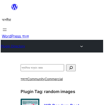
এয়া
এৰি
অসমীয়া
বিষয়বস্তুলৈ
যাওক
WordPress পাওক
Plugin Directory
সন্ধান
কৰক
সকলো
Community
Commercial
Plugin Tag:
random images