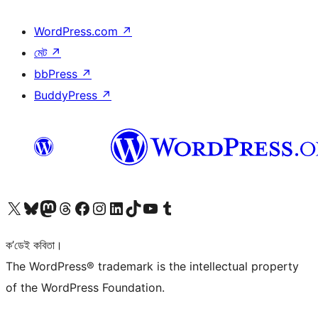
WordPress.com
↗
মেট
↗
bbPress
↗
BuddyPress
↗
আমাৰ X (আগৰ Twitter) একাউণ্টলৈ যাওক
আমাৰ Bluesky একাউণ্টলৈ যাওক
আমাৰ Mastodon একাউণ্টলৈ যাওক
আমাৰ Threads একাউণ্টলৈ যাওক
আমাৰ Facebook পৃষ্ঠালৈ যাওক
আমাৰ Instagram একাউণ্টলৈ যাওক
আমাৰ LinkedIn একাউণ্টলৈ যাওক
আমাৰ TikTok একাউণ্টলৈ যাওক
আমাৰ YouTube চেনেললৈ যাওক
আমাৰ Tumblr একাউণ্টলৈ যাওক
ক’ডেই কবিতা।
The WordPress® trademark is the intellectual property
of the WordPress Foundation.