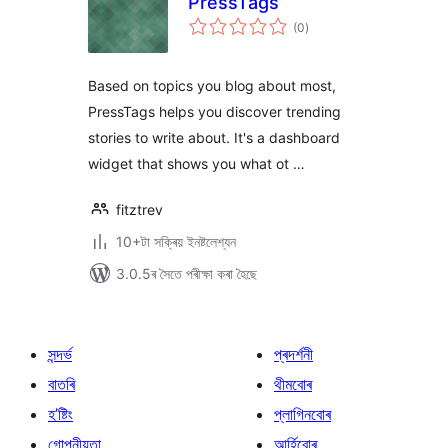
PressTags
টা
(0
)
মুঠ
ৰে’টিং
Based on topics you blog about most,
PressTags helps you discover trending
stories to write about. It's a dashboard
widget that shows you what ot …
fitztrev
10+টা সক্ৰিয় ইনষ্টলেশ্যন
3.0.5ৰ সৈতে পৰীক্ষা কৰা হৈছে
সন্দৰ্ভ
প্ৰদৰ্শনী
বাতৰি
থীমবোৰ
হ’ষ্টিং
প্লাগিনবোৰ
গোপনীয়তা
আৰ্হিবোৰ