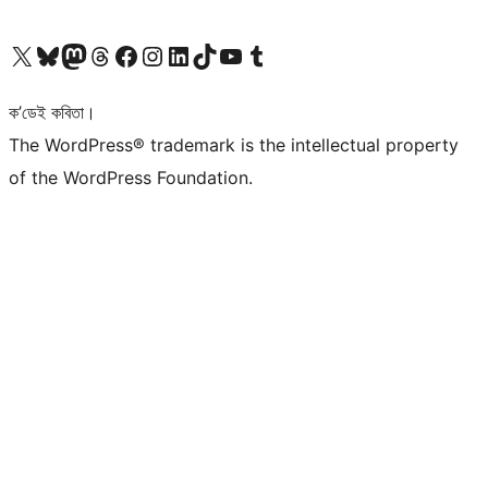
আমাৰ X (আগৰ Twitter) একাউণ্টলৈ যাওক
আমাৰ Bluesky একাউণ্টলৈ যাওক
আমাৰ Mastodon একাউণ্টলৈ যাওক
আমাৰ Threads একাউণ্টলৈ যাওক
আমাৰ Facebook পৃষ্ঠালৈ যাওক
আমাৰ Instagram একাউণ্টলৈ যাওক
আমাৰ LinkedIn একাউণ্টলৈ যাওক
আমাৰ TikTok একাউণ্টলৈ যাওক
আমাৰ YouTube চেনেললৈ যাওক
আমাৰ Tumblr একাউণ্টলৈ যাওক
ক’ডেই কবিতা।
The WordPress® trademark is the intellectual property
of the WordPress Foundation.