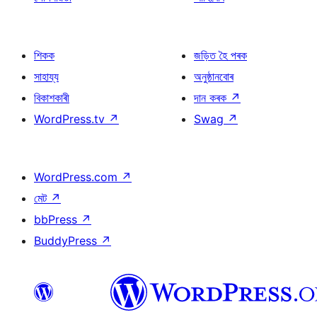
শিকক
জড়িত হৈ পৰক
সাহায্য
অনুষ্ঠানবোৰ
বিকাশকাৰী
দান কৰক
↗
WordPress.tv
↗
Swag
↗
WordPress.com
↗
মেট
↗
bbPress
↗
BuddyPress
↗