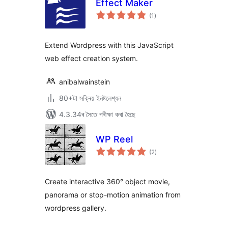
Effect Maker
টা
(1
)
মুঠ
ৰে’টিং
Extend Wordpress with this JavaScript
web effect creation system.
anibalwainstein
80+টা সক্ৰিয় ইনষ্টলেশ্যন
4.3.34ৰ সৈতে পৰীক্ষা কৰা হৈছে
WP Reel
টা
(2
)
মুঠ
ৰে’টিং
Create interactive 360° object movie,
panorama or stop-motion animation from
wordpress gallery.