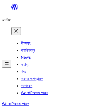
এয়া
এৰি
অসমীয়া
বিষয়বস্তুলৈ
যাওক
থীমসমূহ
প্লাগিনসমূহ
News
সাহায্য
বিষয়
অৱদান আগবঢ়াওক
যোগাযোগ
WordPress পাওক
WordPress পাওক