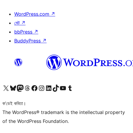
WordPress.com
↗
মেট
↗
bbPress
↗
BuddyPress
↗
আমাৰ X (আগৰ Twitter) একাউণ্টলৈ যাওক
আমাৰ Bluesky একাউণ্টলৈ যাওক
আমাৰ Mastodon একাউণ্টলৈ যাওক
আমাৰ Threads একাউণ্টলৈ যাওক
আমাৰ Facebook পৃষ্ঠালৈ যাওক
আমাৰ Instagram একাউণ্টলৈ যাওক
আমাৰ LinkedIn একাউণ্টলৈ যাওক
আমাৰ TikTok একাউণ্টলৈ যাওক
আমাৰ YouTube চেনেললৈ যাওক
আমাৰ Tumblr একাউণ্টলৈ যাওক
ক’ডেই কবিতা।
The WordPress® trademark is the intellectual property
of the WordPress Foundation.