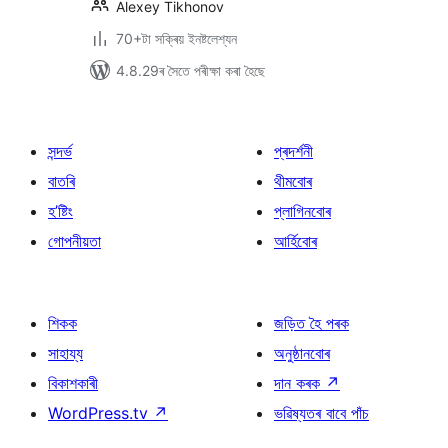
Alexey Tikhonov
70+টা সক্ৰিয় ইনষ্টলেশ্যন
4.8.29ৰ সৈতে পৰীক্ষা কৰা হৈছে
সন্দৰ্ভ
প্ৰদৰ্শনী
বাতৰি
থীমবোৰ
হ’ষ্টিং
প্লাগিনবোৰ
গোপনীয়তা
আৰ্হিবোৰ
শিকক
জড়িত হৈ পৰক
সাহায্য
অনুষ্ঠানবোৰ
বিকাশকাৰী
দান কৰক
↗
WordPress.tv
↗
ভৱিষ্যতৰ বাবে পাঁচ