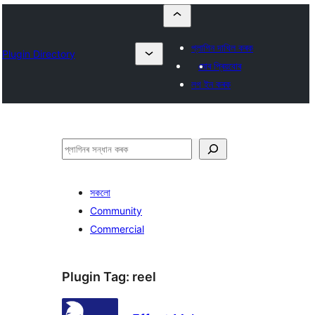
প্লাগিন দাখিল কৰক
Plugin Directory
মোৰ প্ৰিয়বোৰ
লগ ইন কৰক
সন্ধান
কৰক
সকলো
Community
Commercial
Plugin Tag:
reel