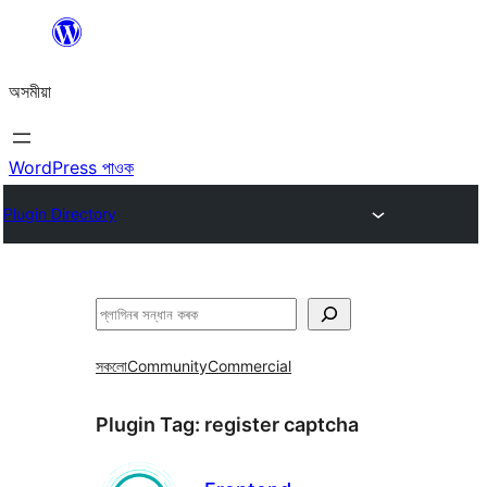
এয়া
এৰি
অসমীয়া
বিষয়বস্তুলৈ
যাওক
WordPress পাওক
Plugin Directory
সন্ধান
কৰক
সকলো
Community
Commercial
Plugin Tag:
register captcha