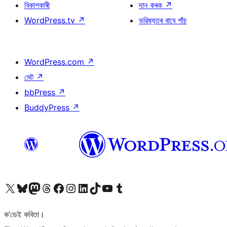
বিকাশকাৰী
দান কৰক
↗
WordPress.tv
↗
ভৱিষ্যতৰ বাবে পাঁচ
WordPress.com
↗
মেট
↗
bbPress
↗
BuddyPress
↗
আমাৰ X (আগৰ Twitter) একাউণ্টলৈ যাওক
আমাৰ Bluesky একাউণ্টলৈ যাওক
আমাৰ Mastodon একাউণ্টলৈ যাওক
আমাৰ Threads একাউণ্টলৈ যাওক
আমাৰ Facebook পৃষ্ঠালৈ যাওক
আমাৰ Instagram একাউণ্টলৈ যাওক
আমাৰ LinkedIn একাউণ্টলৈ যাওক
আমাৰ TikTok একাউণ্টলৈ যাওক
আমাৰ YouTube চেনেললৈ যাওক
আমাৰ Tumblr একাউণ্টলৈ যাওক
ক’ডেই কবিতা।