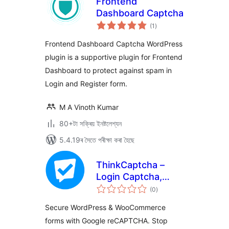
Frontend
Dashboard Captcha
টা
(1
)
মুঠ
ৰে’টিং
Frontend Dashboard Captcha WordPress
plugin is a supportive plugin for Frontend
Dashboard to protect against spam in
Login and Register form.
M A Vinoth Kumar
80+টা সক্ৰিয় ইনষ্টলেশ্যন
5.4.19ৰ সৈতে পৰীক্ষা কৰা হৈছে
ThinkCaptcha –
Login Captcha,
টা
Register Captcha &
(0
)
মুঠ
ৰে’টিং
Checkout
Secure WordPress & WooCommerce
reCAPTCHA
forms with Google reCAPTCHA. Stop