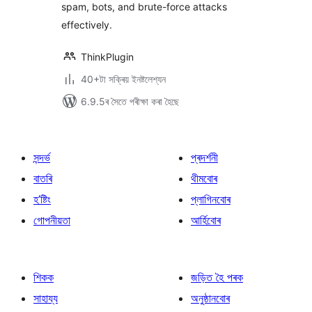
spam, bots, and brute-force attacks
effectively.
ThinkPlugin
40+টা সক্ৰিয় ইনষ্টলেশ্যন
6.9.5ৰ সৈতে পৰীক্ষা কৰা হৈছে
সন্দৰ্ভ
প্ৰদৰ্শনী
বাতৰি
থীমবোৰ
হ’ষ্টিং
প্লাগিনবোৰ
গোপনীয়তা
আৰ্হিবোৰ
শিকক
জড়িত হৈ পৰক
সাহায্য
অনুষ্ঠানবোৰ