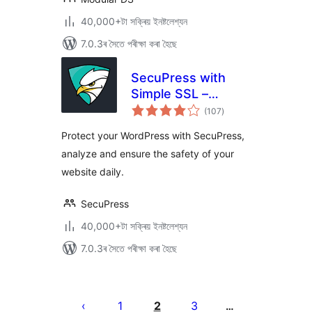
40,000+টা সক্ৰিয় ইনষ্টলেশ্যন
7.0.3ৰ সৈতে পৰীক্ষা কৰা হৈছে
SecuPress with
Simple SSL –
টা
Simple and
(107
)
মুঠ
ৰে’টিং
Performant
Protect your WordPress with SecuPress,
Security
analyze and ensure the safety of your
website daily.
SecuPress
40,000+টা সক্ৰিয় ইনষ্টলেশ্যন
7.0.3ৰ সৈতে পৰীক্ষা কৰা হৈছে
প’ষ্টবোৰৰ
পৃষ্ঠাকৰণ
1
2
3
…