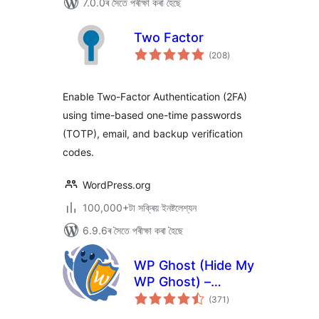
7.0.0ৰ সৈতে পৰীক্ষা কৰা হৈছে
Two Factor
টা
(208
)
মুঠ
ৰে’টিং
Enable Two-Factor Authentication (2FA)
using time-based one-time passwords
(TOTP), email, and backup verification
codes.
WordPress.org
100,000+টা সক্ৰিয় ইনষ্টলেশ্যন
6.9.6ৰ সৈতে পৰীক্ষা কৰা হৈছে
WP Ghost (Hide My
WP Ghost) –
টা
Security & Firewall
(371
)
মুঠ
ৰে’টিং