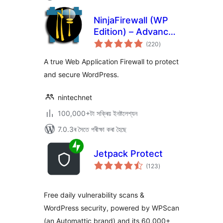
NinjaFirewall (WP
Edition) – Advanced
টা
Security Plugin and
(220
)
মুঠ
ৰে’টিং
Firewall
A true Web Application Firewall to protect
and secure WordPress.
nintechnet
100,000+টা সক্ৰিয় ইনষ্টলেশ্যন
7.0.3ৰ সৈতে পৰীক্ষা কৰা হৈছে
Jetpack Protect
টা
(123
)
মুঠ
ৰে’টিং
Free daily vulnerability scans &
WordPress security, powered by WPScan
(an Automattic brand) and its 60,000+