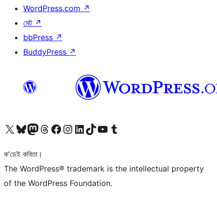
WordPress.com
↗
মেট
↗
bbPress
↗
BuddyPress
↗
আমাৰ X (আগৰ Twitter) একাউণ্টলৈ যাওক
আমাৰ Bluesky একাউণ্টলৈ যাওক
আমাৰ Mastodon একাউণ্টলৈ যাওক
আমাৰ Threads একাউণ্টলৈ যাওক
আমাৰ Facebook পৃষ্ঠালৈ যাওক
আমাৰ Instagram একাউণ্টলৈ যাওক
আমাৰ LinkedIn একাউণ্টলৈ যাওক
আমাৰ TikTok একাউণ্টলৈ যাওক
আমাৰ YouTube চেনেললৈ যাওক
আমাৰ Tumblr একাউণ্টলৈ যাওক
ক’ডেই কবিতা।
The WordPress® trademark is the intellectual property
of the WordPress Foundation.