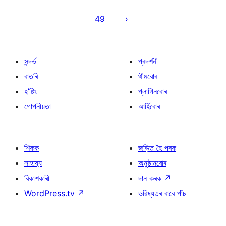
49
সন্দৰ্ভ
প্ৰদৰ্শনী
বাতৰি
থীমবোৰ
হ’ষ্টিং
প্লাগিনবোৰ
গোপনীয়তা
আৰ্হিবোৰ
শিকক
জড়িত হৈ পৰক
সাহায্য
অনুষ্ঠানবোৰ
বিকাশকাৰী
দান কৰক
↗
WordPress.tv
↗
ভৱিষ্যতৰ বাবে পাঁচ