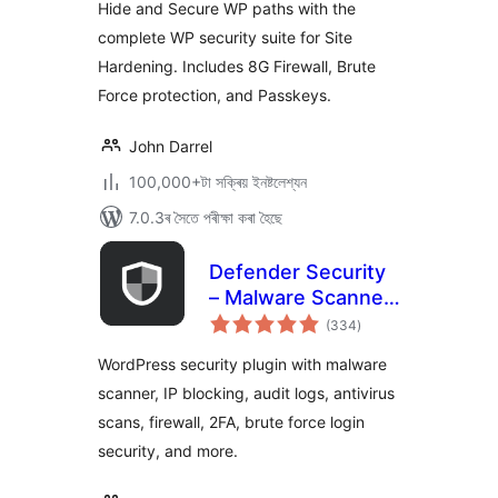
Hide and Secure WP paths with the
complete WP security suite for Site
Hardening. Includes 8G Firewall, Brute
Force protection, and Passkeys.
John Darrel
100,000+টা সক্ৰিয় ইনষ্টলেশ্যন
7.0.3ৰ সৈতে পৰীক্ষা কৰা হৈছে
Defender Security
– Malware Scanner,
টা
Login Security &
(334
)
মুঠ
ৰে’টিং
Firewall
WordPress security plugin with malware
scanner, IP blocking, audit logs, antivirus
scans, firewall, 2FA, brute force login
security, and more.