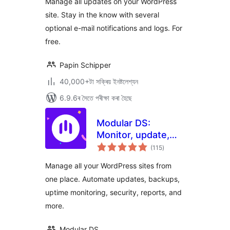
Manage all updates on your WordPress
site. Stay in the know with several
optional e-mail notifications and logs. For
free.
Papin Schipper
40,000+টা সক্ৰিয় ইনষ্টলেশ্যন
6.9.6ৰ সৈতে পৰীক্ষা কৰা হৈছে
Modular DS:
Monitor, update,
টা
and backup
(115
)
মুঠ
ৰে’টিং
multiple websites
Manage all your WordPress sites from
one place. Automate updates, backups,
uptime monitoring, security, reports, and
more.
Modular DS