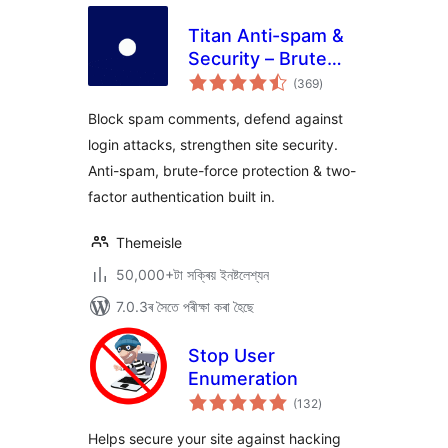
Titan Anti-spam &
Security – Brute
টা
Force Protection,
(369
)
মুঠ
ৰে’টিং
2FA & Spam Filter
Block spam comments, defend against
login attacks, strengthen site security.
Anti-spam, brute-force protection & two-
factor authentication built in.
Themeisle
50,000+টা সক্ৰিয় ইনষ্টলেশ্যন
7.0.3ৰ সৈতে পৰীক্ষা কৰা হৈছে
Stop User
Enumeration
টা
(132
)
মুঠ
ৰে’টিং
Helps secure your site against hacking