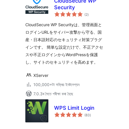
CloudSecure WP
Security
টা
(2
)
মুঠ
ৰে’টিং
CloudSecure WP Securityは、管理画面と
ログインURLをサイバー攻撃から守る、国
産・日本語対応のセキュリティ対策プラグ
インです。 簡単な設定だけで、不正アクセ
スや不正ログインからWordPressを保護
し、サイトのセキュリティを高めます。
XServer
100,000+টা সক্ৰিয় ইনষ্টলেশ্যন
7.0.3ৰ সৈতে পৰীক্ষা কৰা হৈছে
WPS Limit Login
টা
(83
)
মুঠ
ৰে’টিং