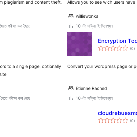
 plagiarism and content theft.
Allows you to see wich users have
williewonka
ৈতে পৰীক্ষা কৰা হৈছে
10+টা সক্ৰিয় ইনষ্টলেশ্যন
Encryption To
টা
(0
)
মুঠ
ৰে’
ors to a single page, optionally
Convert your wordpress page or pos
ite.
Etienne Rached
ৈতে পৰীক্ষা কৰা হৈছে
10+টা সক্ৰিয় ইনষ্টলেশ্যন
cloudrebuesm
টা
(0
)
মুঠ
ৰে’