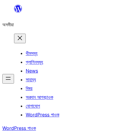
এয়া
এৰি
অসমীয়া
বিষয়বস্তুলৈ
যাওক
থীমসমূহ
প্লাগিনসমূহ
News
সাহায্য
বিষয়
অৱদান আগবঢ়াওক
যোগাযোগ
WordPress পাওক
WordPress পাওক