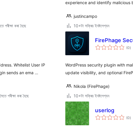
experience and identify malicious 
justincampo
ে পৰীক্ষা কৰা হৈছে
10+টা সক্ৰিয় ইনষ্টলেশ্যন
FirePhage Sec
টা
(0
)
মুঠ
ৰে’
ress. Whitelist User IP
WordPress security plugin with malw
lugin sends an ema …
update visibility, and optional Fir
Nikola (FirePhage)
ৈতে পৰীক্ষা কৰা হৈছে
10+টা সক্ৰিয় ইনষ্টলেশ্যন
userlog
টা
(0
)
মুঠ
ৰে’