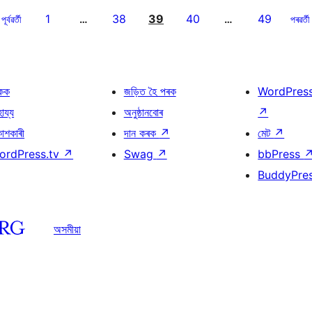
1
38
39
40
49
পূৰ্বৱৰ্তী
…
…
পৰৱৰ্তী
কক
জড়িত হৈ পৰক
WordPres
হায্য
অনুষ্ঠানবোৰ
↗
কাশকাৰী
দান কৰক
↗
মেট
↗
ordPress.tv
↗
Swag
↗
bbPress
BuddyPre
অসমীয়া