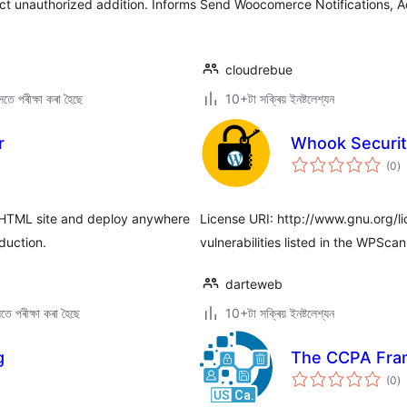
ect unauthorized addition. Informs
Send Woocomerce Notifications, A
cloudrebue
তে পৰীক্ষা কৰা হৈছে
10+টা সক্ৰিয় ইনষ্টলেশ্যন
r
Whook Securi
টা
(0
)
মুঠ
ৰে’
ic HTML site and deploy anywhere
License URI: http://www.gnu.org/li
duction.
vulnerabilities listed in the WPSca
darteweb
ে পৰীক্ষা কৰা হৈছে
10+টা সক্ৰিয় ইনষ্টলেশ্যন
g
The CCPA Fra
টা
(0
)
মুঠ
ৰে’