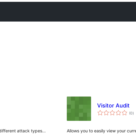
Visitor Audit
টা
(0
)
মুঠ
ৰে’
different attack types…
Allows you to easily view your curr