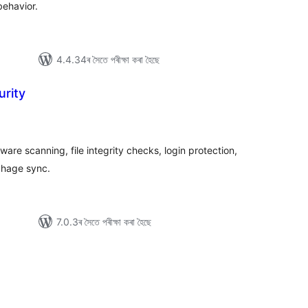
behavior.
4.4.34ৰ সৈতে পৰীক্ষা কৰা হৈছে
urity
টিং
are scanning, file integrity checks, login protection,
ePhage sync.
7.0.3ৰ সৈতে পৰীক্ষা কৰা হৈছে
টিং