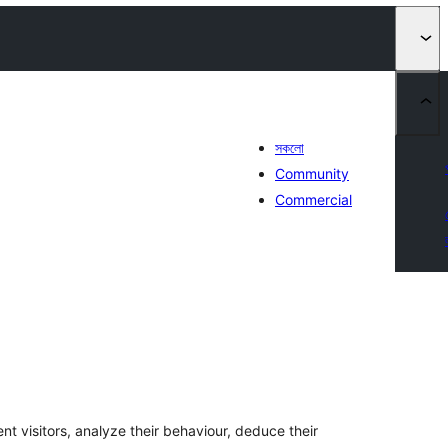
সকলো
Community
Commercial
টিং
ent visitors, analyze their behaviour, deduce their