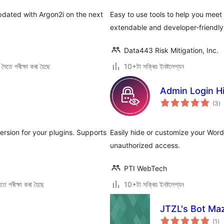
pdated with Argon2i on the next
Easy to use tools to help you mee
extendable and developer-friendly.
Data443 Risk Mitigation, Inc.
ৈতে পৰীক্ষা কৰা হৈছে
10+টা সক্ৰিয় ইনষ্টলেশ্যন
Admin Login Hi
টা
(3
)
মুঠ
ৰে’
rsion for your plugins. Supports
Easily hide or customize your Wor
unauthorized access.
PTI WebTech
ে পৰীক্ষা কৰা হৈছে
10+টা সক্ৰিয় ইনষ্টলেশ্যন
JTZL's Bot Ma
টা
(1
)
মুঠ