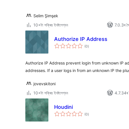
Selim Şimşek
10+টা সক্ৰিয় ইনষ্টলেশ্যন
7.0.3ৰ সৈত
Authorize IP Address
টা
(0
)
মুঠ
ৰে’টিং
Authorize IP Address prevent login from unknown IP add
addresses. If a user logs in from an unknown IP the p
jovevskitoni
10+টা সক্ৰিয় ইনষ্টলেশ্যন
4.7.34ৰ স
Houdini
টা
(0
)
মুঠ
ৰে’টিং