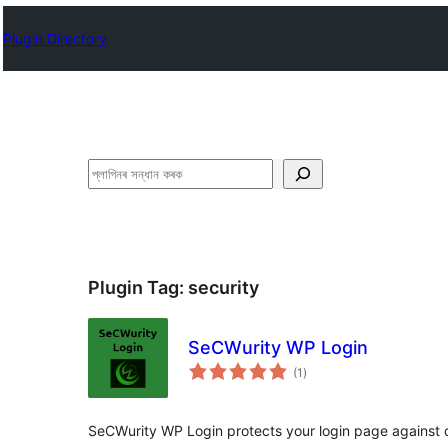
Plugin Directory
সন্ধান
কৰক
Plugin Tag:
security
SeCWurity WP Login
টা
(1
)
মুঠ
ৰে’টিং
SeCWurity WP Login protects your login page against 