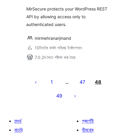
MirSecure protects your WordPress REST
API by allowing access only to
authenticated users.
mirmehranarjmand
10টাতকৈ কমটা সক্ৰিয় ইনষ্টলেশ্যন
7.0.2ৰ সৈতে পৰীক্ষা কৰা হৈছে
প’ষ্টবোৰৰ
পৃষ্ঠাকৰণ
1
47
48
…
49
সন্দৰ্ভ
প্ৰদৰ্শনী
বাতৰি
থীমবোৰ