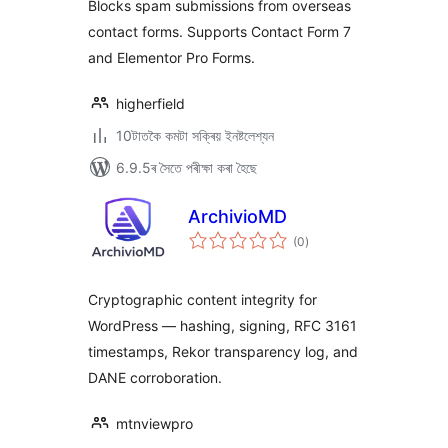
Blocks spam submissions from overseas
contact forms. Supports Contact Form 7
and Elementor Pro Forms.
higherfield
10টাতকৈ কমটা সক্ৰিয় ইনষ্টলেশ্যন
6.9.5ৰ সৈতে পৰীক্ষা কৰা হৈছে
ArchivioMD
টা
(0
)
মুঠ
ৰে’টিং
Cryptographic content integrity for
WordPress — hashing, signing, RFC 3161
timestamps, Rekor transparency log, and
DANE corroboration.
mtnviewpro