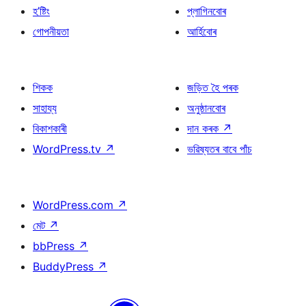
হ’ষ্টিং
প্লাগিনবোৰ
গোপনীয়তা
আৰ্হিবোৰ
শিকক
জড়িত হৈ পৰক
সাহায্য
অনুষ্ঠানবোৰ
বিকাশকাৰী
দান কৰক
↗
WordPress.tv
↗
ভৱিষ্যতৰ বাবে পাঁচ
WordPress.com
↗
মেট
↗
bbPress
↗
BuddyPress
↗