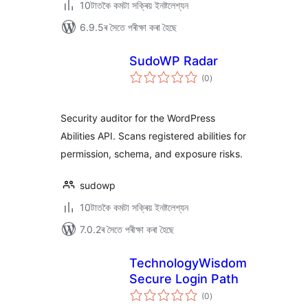
10টাতকৈ কমটা সক্ৰিয় ইনষ্টলেশ্যন
6.9.5ৰ সৈতে পৰীক্ষা কৰা হৈছে
SudoWP Radar
টা
(0
)
মুঠ
ৰে’টিং
Security auditor for the WordPress
Abilities API. Scans registered abilities for
permission, schema, and exposure risks.
sudowp
10টাতকৈ কমটা সক্ৰিয় ইনষ্টলেশ্যন
7.0.2ৰ সৈতে পৰীক্ষা কৰা হৈছে
TechnologyWisdom
Secure Login Path
টা
(0
)
মুঠ
ৰে’টিং