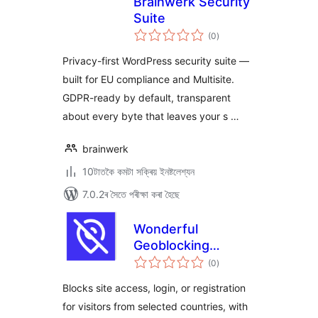
Brainwerk Security
Suite
টা
(0
)
মুঠ
ৰে’টিং
Privacy-first WordPress security suite —
built for EU compliance and Multisite.
GDPR-ready by default, transparent
about every byte that leaves your s …
brainwerk
10টাতকৈ কমটা সক্ৰিয় ইনষ্টলেশ্যন
7.0.2ৰ সৈতে পৰীক্ষা কৰা হৈছে
Wonderful
Geoblocking
টা
Countries
(0
)
মুঠ
ৰে’টিং
Blocks site access, login, or registration
for visitors from selected countries, with