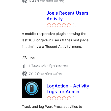
6.4.8ৰ সৈতে পৰীক্ষা কৰা হৈছে
Joe's Recent Users
Activity
টা
(0
)
মুঠ
ৰে’টিং
A mobile-responsive plugin showing the
last 100 logged-in users & their last page
in admin via a 'Recent Activity' menu.
Joe
10টাতকৈ কমটা সক্ৰিয় ইনষ্টলেশ্যন
7.0.2ৰ সৈতে পৰীক্ষা কৰা হৈছে
LogAction – Activity
Logs for Admin
টা
(0
)
মুঠ
ৰে’টিং
Track and log WordPress activities to