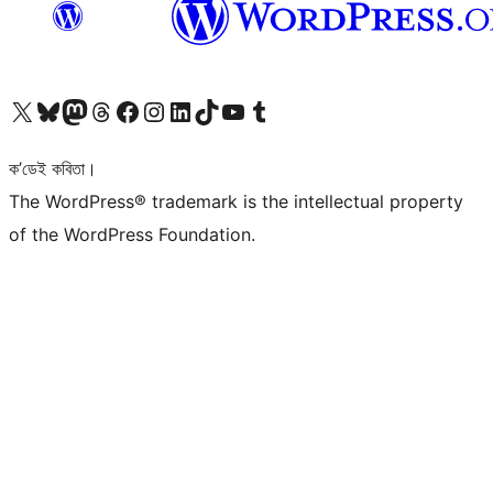
আমাৰ X (আগৰ Twitter) একাউণ্টলৈ যাওক
আমাৰ Bluesky একাউণ্টলৈ যাওক
আমাৰ Mastodon একাউণ্টলৈ যাওক
আমাৰ Threads একাউণ্টলৈ যাওক
আমাৰ Facebook পৃষ্ঠালৈ যাওক
আমাৰ Instagram একাউণ্টলৈ যাওক
আমাৰ LinkedIn একাউণ্টলৈ যাওক
আমাৰ TikTok একাউণ্টলৈ যাওক
আমাৰ YouTube চেনেললৈ যাওক
আমাৰ Tumblr একাউণ্টলৈ যাওক
ক’ডেই কবিতা।
The WordPress® trademark is the intellectual property
of the WordPress Foundation.