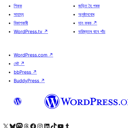
শিকক
জড়িত হৈ পৰক
সাহায্য
অনুষ্ঠানবোৰ
বিকাশকাৰী
দান কৰক
↗
WordPress.tv
↗
ভৱিষ্যতৰ বাবে পাঁচ
WordPress.com
↗
মেট
↗
bbPress
↗
BuddyPress
↗
আমাৰ X (আগৰ Twitter) একাউণ্টলৈ যাওক
আমাৰ Bluesky একাউণ্টলৈ যাওক
আমাৰ Mastodon একাউণ্টলৈ যাওক
আমাৰ Threads একাউণ্টলৈ যাওক
আমাৰ Facebook পৃষ্ঠালৈ যাওক
আমাৰ Instagram একাউণ্টলৈ যাওক
আমাৰ LinkedIn একাউণ্টলৈ যাওক
আমাৰ TikTok একাউণ্টলৈ যাওক
আমাৰ YouTube চেনেললৈ যাওক
আমাৰ Tumblr একাউণ্টলৈ যাওক