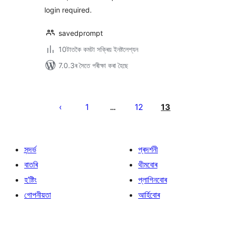
login required.
savedprompt
10টাতকৈ কমটা সক্ৰিয় ইনষ্টলেশ্যন
7.0.3ৰ সৈতে পৰীক্ষা কৰা হৈছে
প’ষ্টবোৰৰ
পৃষ্ঠাকৰণ
1
12
13
…
সন্দৰ্ভ
প্ৰদৰ্শনী
বাতৰি
থীমবোৰ
হ’ষ্টিং
প্লাগিনবোৰ
গোপনীয়তা
আৰ্হিবোৰ