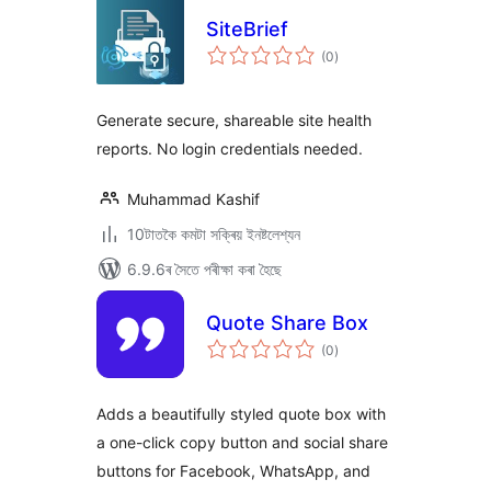
SiteBrief
টা
(0
)
মুঠ
ৰে’টিং
Generate secure, shareable site health
reports. No login credentials needed.
Muhammad Kashif
10টাতকৈ কমটা সক্ৰিয় ইনষ্টলেশ্যন
6.9.6ৰ সৈতে পৰীক্ষা কৰা হৈছে
Quote Share Box
টা
(0
)
মুঠ
ৰে’টিং
Adds a beautifully styled quote box with
a one-click copy button and social share
buttons for Facebook, WhatsApp, and