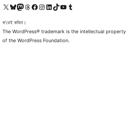
আমাৰ X (আগৰ Twitter) একাউণ্টলৈ যাওক
আমাৰ Bluesky একাউণ্টলৈ যাওক
আমাৰ Mastodon একাউণ্টলৈ যাওক
আমাৰ Threads একাউণ্টলৈ যাওক
আমাৰ Facebook পৃষ্ঠালৈ যাওক
আমাৰ Instagram একাউণ্টলৈ যাওক
আমাৰ LinkedIn একাউণ্টলৈ যাওক
আমাৰ TikTok একাউণ্টলৈ যাওক
আমাৰ YouTube চেনেললৈ যাওক
আমাৰ Tumblr একাউণ্টলৈ যাওক
ক’ডেই কবিতা।
The WordPress® trademark is the intellectual property
of the WordPress Foundation.