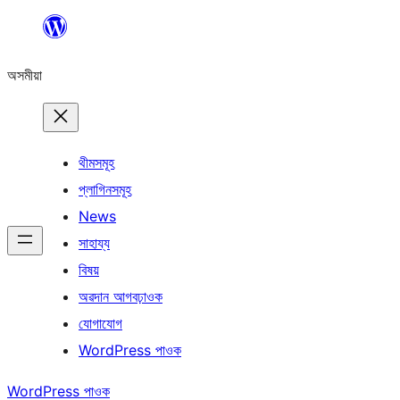
এয়া
এৰি
অসমীয়া
বিষয়বস্তুলৈ
যাওক
থীমসমূহ
প্লাগিনসমূহ
News
সাহায্য
বিষয়
অৱদান আগবঢ়াওক
যোগাযোগ
WordPress পাওক
WordPress পাওক