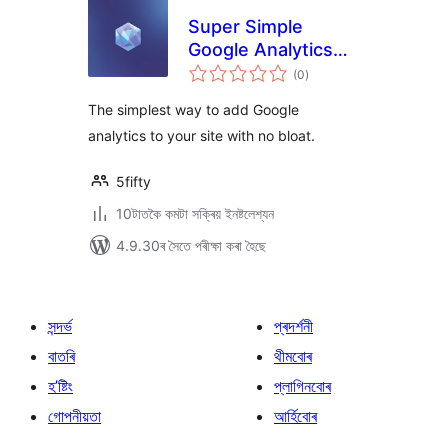
Super Simple
Google Analytics
টা
Lite
(0
)
মুঠ
ৰে’টিং
The simplest way to add Google
analytics to your site with no bloat.
5fifty
10টাতকৈ কমটা সক্ৰিয় ইনষ্টলেশ্যন
4.9.30ৰ সৈতে পৰীক্ষা কৰা হৈছে
সন্দৰ্ভ
প্ৰদৰ্শনী
বাতৰি
থীমবোৰ
হ’ষ্টিং
প্লাগিনবোৰ
গোপনীয়তা
আৰ্হিবোৰ