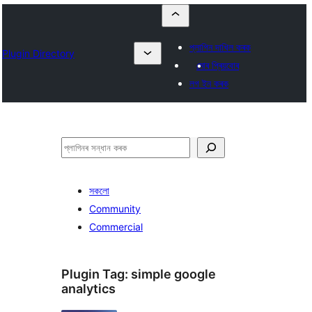
প্লাগিন দাখিল কৰক
Plugin Directory
মোৰ প্ৰিয়বোৰ
লগ ইন কৰক
সন্ধান
কৰক
সকলো
Community
Commercial
Plugin Tag:
simple google
analytics