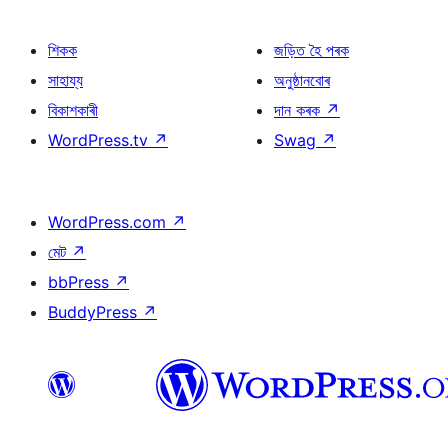
শিকক
জড়িত হৈ পৰক
সাহায্য
অনুষ্ঠানবোৰ
বিকাশকাৰী
দান কৰক
↗
WordPress.tv
↗
Swag
↗
WordPress.com
↗
মেট
↗
bbPress
↗
BuddyPress
↗