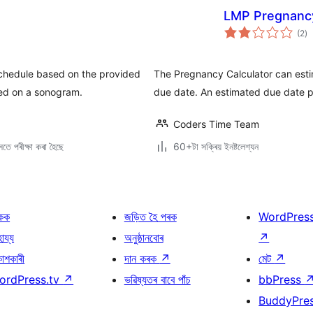
LMP Pregnancy
টা
(2
)
মুঠ
ৰে’
chedule based on the provided
The Pregnancy Calculator can est
sed on a sonogram.
due date. An estimated due date p
Coders Time Team
তে পৰীক্ষা কৰা হৈছে
60+টা সক্ৰিয় ইনষ্টলেশ্যন
কক
জড়িত হৈ পৰক
WordPres
হায্য
অনুষ্ঠানবোৰ
↗
কাশকাৰী
দান কৰক
↗
মেট
↗
ordPress.tv
↗
ভৱিষ্যতৰ বাবে পাঁচ
bbPress
BuddyPre