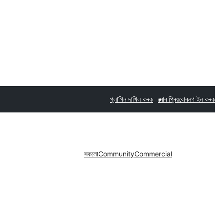
প্লাগিন দাখিল কৰক
মোৰ প্ৰিয়বোৰ
লগ ইন কৰক
সকলো
Community
Commercial