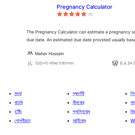
Pregnancy Calculator
টা
(1
)
মুঠ
ৰে’টিং
The Pregnancy Calculator can estimate a pregnancy s
due date. An estimated due date provided usually ba
Maher Hossain
100+টা সক্ৰিয় ইনষ্টলেশ্যন
6.4.9ৰ সৈ
সন্দৰ্ভ
প্ৰদৰ্শনী
শি
বাতৰি
থীমবোৰ
সা
হ’ষ্টিং
প্লাগিনবোৰ
বি
গোপনীয়তা
আৰ্হিবোৰ
W