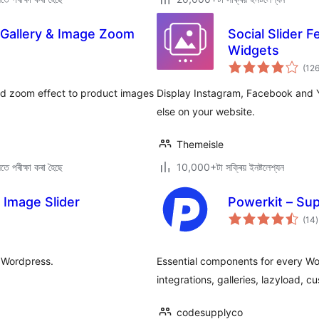
allery & Image Zoom
Social Slider F
Widgets
(12
 zoom effect to product images
Display Instagram, Facebook and 
else on your website.
Themeisle
ে পৰীক্ষা কৰা হৈছে
10,000+টা সক্ৰিয় ইনষ্টলেশ্যন
 Image Slider
Powerkit – Su
ট
(14
)
ম
ৰ
r Wordpress.
Essential components for every Word
integrations, galleries, lazyload, 
codesupplyco