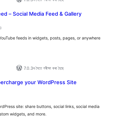
eed – Social Media Feed & Gallery
টা
6
)
মুঠ
ৰে’টিং
YouTube feeds in widgets, posts, pages, or anywhere
7.0.3ৰ সৈতে পৰীক্ষা কৰা হৈছে
percharge your WordPress Site
া
ুঠ
ে’টিং
Press site: share buttons, social links, social media
custom widgets, and more.