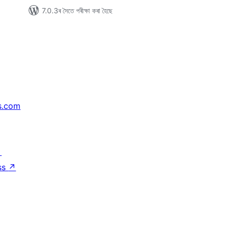
7.0.3ৰ সৈতে পৰীক্ষা কৰা হৈছে
s.com
↗
ss
↗