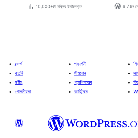
10,000+টা সক্ৰিয় ইনষ্টলেশ্যন
6.7.6ৰ সৈত
প’ষ্টবোৰৰ
পৃষ্ঠাকৰণ
সন্দৰ্ভ
প্ৰদৰ্শনী
শি
বাতৰি
থীমবোৰ
সা
হ’ষ্টিং
প্লাগিনবোৰ
বি
গোপনীয়তা
আৰ্হিবোৰ
W