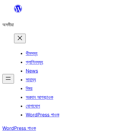
এয়া
এৰি
অসমীয়া
বিষয়বস্তুলৈ
যাওক
থীমসমূহ
প্লাগিনসমূহ
News
সাহায্য
বিষয়
অৱদান আগবঢ়াওক
যোগাযোগ
WordPress পাওক
WordPress পাওক