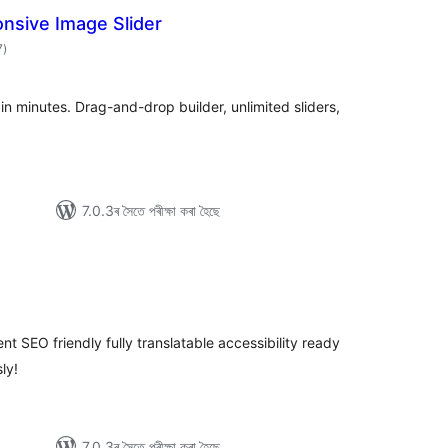
nsive Image Slider
টা
7
)
মুঠ
ৰে’টিং
in minutes. Drag-and-drop builder, unlimited sliders,
7.0.3ৰ সৈতে পৰীক্ষা কৰা হৈছে
টিং
ient SEO friendly fully translatable accessibility ready
ly!
7.0.3ৰ সৈতে পৰীক্ষা কৰা হৈছে