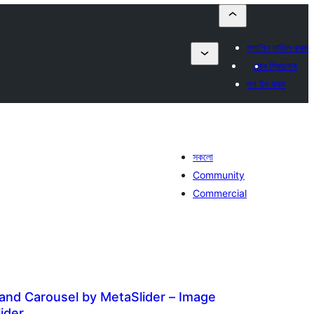
প্লাগিন দাখিল কৰক
মোৰ প্ৰিয়বোৰ
লগ ইন কৰক
সকলো
Community
Commercial
y, and Carousel by MetaSlider – Image
lider