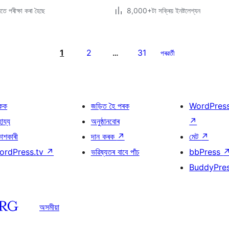
ে পৰীক্ষা কৰা হৈছে
8,000+টা সক্ৰিয় ইনষ্টলেশ্যন
1
2
31
…
পৰৱৰ্তী
কক
জড়িত হৈ পৰক
WordPres
হায্য
অনুষ্ঠানবোৰ
↗
কাশকাৰী
দান কৰক
↗
মেট
↗
ordPress.tv
↗
ভৱিষ্যতৰ বাবে পাঁচ
bbPress
BuddyPre
অসমীয়া