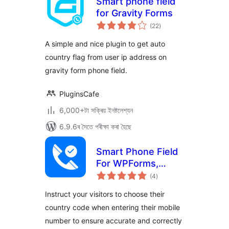
Smart phone field
for Gravity Forms
টা
(22
)
মুঠ
ৰে’টিং
A simple and nice plugin to get auto
country flag from user ip address on
gravity form phone field.
PluginsCafe
6,000+টা সক্ৰিয় ইনষ্টলেশ্যন
6.9.6ৰ সৈতে পৰীক্ষা কৰা হৈছে
Smart Phone Field
For WPForms,
টা
Contact Form 7,
(4
)
মুঠ
ৰে’টিং
Fluent Forms,
Instruct your visitors to choose their
Elementor Forms,
country code when entering their mobile
WooCommerce,
number to ensure accurate and correctly
Formidable Forms