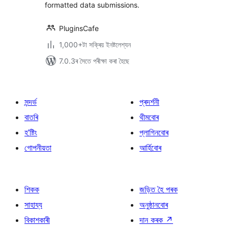
formatted data submissions.
PluginsCafe
1,000+টা সক্ৰিয় ইনষ্টলেশ্যন
7.0.3ৰ সৈতে পৰীক্ষা কৰা হৈছে
সন্দৰ্ভ
প্ৰদৰ্শনী
বাতৰি
থীমবোৰ
হ’ষ্টিং
প্লাগিনবোৰ
গোপনীয়তা
আৰ্হিবোৰ
শিকক
জড়িত হৈ পৰক
সাহায্য
অনুষ্ঠানবোৰ
বিকাশকাৰী
দান কৰক
↗