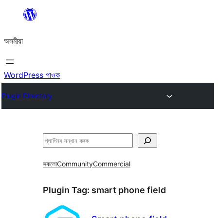
এয়া
এৰি
অসমীয়া
বিষয়বস্তুলৈ
যাওক
WordPress পাওক
Plugin Directory
সন্ধান
কৰক
সকলো
Community
Commercial
Plugin Tag:
smart phone field