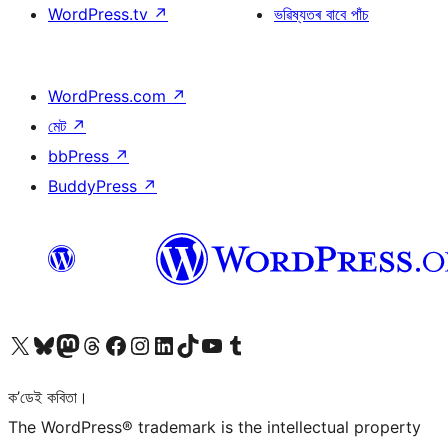
WordPress.tv
↗
ভৱিষ্যতৰ বাবে পাঁচ
WordPress.com
↗
মেট
↗
bbPress
↗
BuddyPress
↗
আমাৰ X (আগৰ Twitter) একাউণ্টলৈ যাওক
আমাৰ Bluesky একাউণ্টলৈ যাওক
আমাৰ Mastodon একাউণ্টলৈ যাওক
আমাৰ Threads একাউণ্টলৈ যাওক
আমাৰ Facebook পৃষ্ঠালৈ যাওক
আমাৰ Instagram একাউণ্টলৈ যাওক
আমাৰ LinkedIn একাউণ্টলৈ যাওক
আমাৰ TikTok একাউণ্টলৈ যাওক
আমাৰ YouTube চেনেললৈ যাওক
আমাৰ Tumblr একাউণ্টলৈ যাওক
ক’ডেই কবিতা।
The WordPress® trademark is the intellectual property