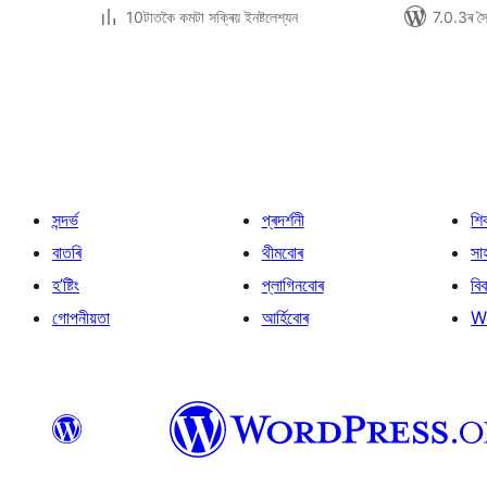
10টাতকৈ কমটা সক্ৰিয় ইনষ্টলেশ্যন
7.0.3ৰ সৈত
প’ষ্টবোৰৰ
পৃষ্ঠাকৰণ
সন্দৰ্ভ
প্ৰদৰ্শনী
শি
বাতৰি
থীমবোৰ
সা
হ’ষ্টিং
প্লাগিনবোৰ
বি
গোপনীয়তা
আৰ্হিবোৰ
W