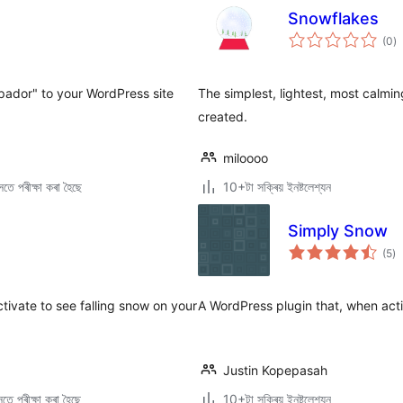
Snowflakes
টা
(0
)
মুঠ
ৰে’
lpador" to your WordPress site
The simplest, lightest, most calmin
created.
miloooo
তে পৰীক্ষা কৰা হৈছে
10+টা সক্ৰিয় ইনষ্টলেশ্যন
Simply Snow
টা
(5
)
মুঠ
ৰে’
ctivate to see falling snow on your
A WordPress plugin that, when activ
Justin Kopepasah
তে পৰীক্ষা কৰা হৈছে
10+টা সক্ৰিয় ইনষ্টলেশ্যন