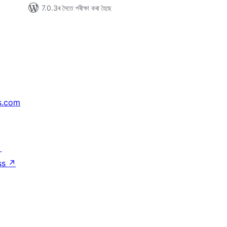
7.0.3ৰ সৈতে পৰীক্ষা কৰা হৈছে
s.com
↗
ss
↗