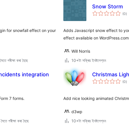
Snow Storm
টা
(0
)
মুঠ
ৰে’
in for snowfall effect on your
Adds Javascript snow effect to your
effect available on WordPress.com
Will Norris
ৈতে পৰীক্ষা কৰা হৈছে
10+টা সক্ৰিয় ইনষ্টলেশ্যন
cidents integration
Christmas Ligh
টা
(0
)
মুঠ
ৰে’
Form 7 forms.
Add nice looking animated Christma
d3wp
ৈতে পৰীক্ষা কৰা হৈছে
10+টা সক্ৰিয় ইনষ্টলেশ্যন