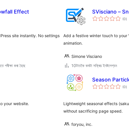
wfall Effect
SVisciano – Sn
টা
(0
)
মুঠ
ৰে’
ress site instantly. No settings
Add a festive winter touch to your W
animation.
Simone Visciano
ে পৰীক্ষা কৰা হৈছে
10টাতকৈ কমটা সক্ৰিয় ইনষ্টলেশ্যন
Season Particl
টা
(0
)
মুঠ
ৰে’
to your website.
Lightweight seasonal effects (saku
without sacrificing page speed.
foryou, inc.