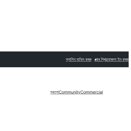
প্লাগিন দাখিল কৰক
মোৰ প্ৰিয়বোৰ
লগ ইন কৰক
সকলো
Community
Commercial