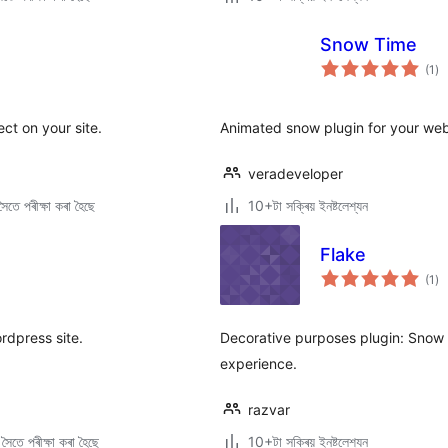
Snow Time
টা
(1
)
মুঠ
ৰে’
ect on your site.
Animated snow plugin for your web
veradeveloper
ৈতে পৰীক্ষা কৰা হৈছে
10+টা সক্ৰিয় ইনষ্টলেশ্যন
Flake
টা
(1
)
মুঠ
ৰে’
rdpress site.
Decorative purposes plugin: Snow e
experience.
razvar
ৈতে পৰীক্ষা কৰা হৈছে
10+টা সক্ৰিয় ইনষ্টলেশ্যন