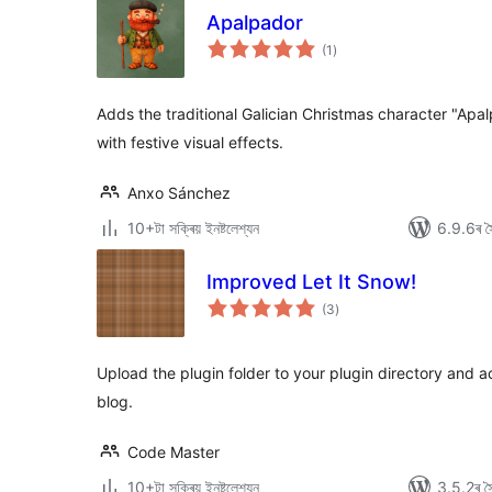
Apalpador
টা
(1
)
মুঠ
ৰে’টিং
Adds the traditional Galician Christmas character "Apa
with festive visual effects.
Anxo Sánchez
10+টা সক্ৰিয় ইনষ্টলেশ্যন
6.9.6ৰ সৈ
Improved Let It Snow!
টা
(3
)
মুঠ
ৰে’টিং
Upload the plugin folder to your plugin directory and a
blog.
Code Master
10+টা সক্ৰিয় ইনষ্টলেশ্যন
3.5.2ৰ সৈ