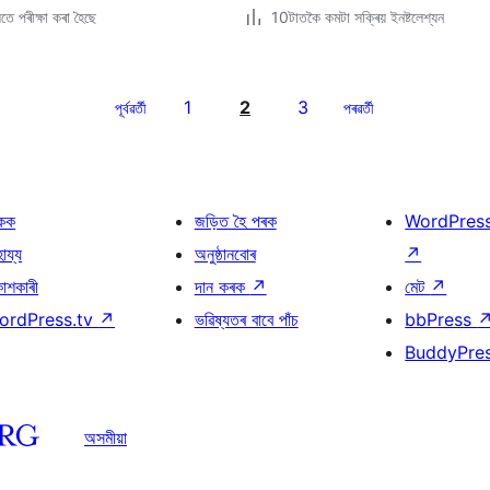
ে পৰীক্ষা কৰা হৈছে
10টাতকৈ কমটা সক্ৰিয় ইনষ্টলেশ্যন
1
2
3
পূৰ্বৱৰ্তী
পৰৱৰ্তী
কক
জড়িত হৈ পৰক
WordPres
হায্য
অনুষ্ঠানবোৰ
↗
কাশকাৰী
দান কৰক
↗
মেট
↗
ordPress.tv
↗
ভৱিষ্যতৰ বাবে পাঁচ
bbPress
BuddyPre
অসমীয়া