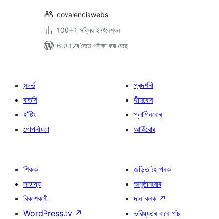
covalenciawebs
100+টা সক্ৰিয় ইনষ্টলেশ্যন
6.0.12ৰ সৈতে পৰীক্ষা কৰা হৈছে
সন্দৰ্ভ
প্ৰদৰ্শনী
বাতৰি
থীমবোৰ
হ’ষ্টিং
প্লাগিনবোৰ
গোপনীয়তা
আৰ্হিবোৰ
শিকক
জড়িত হৈ পৰক
সাহায্য
অনুষ্ঠানবোৰ
বিকাশকাৰী
দান কৰক
↗
WordPress.tv
↗
ভৱিষ্যতৰ বাবে পাঁচ