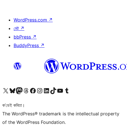
WordPress.com
↗
মেট
↗
bbPress
↗
BuddyPress
↗
আমাৰ X (আগৰ Twitter) একাউণ্টলৈ যাওক
আমাৰ Bluesky একাউণ্টলৈ যাওক
আমাৰ Mastodon একাউণ্টলৈ যাওক
আমাৰ Threads একাউণ্টলৈ যাওক
আমাৰ Facebook পৃষ্ঠালৈ যাওক
আমাৰ Instagram একাউণ্টলৈ যাওক
আমাৰ LinkedIn একাউণ্টলৈ যাওক
আমাৰ TikTok একাউণ্টলৈ যাওক
আমাৰ YouTube চেনেললৈ যাওক
আমাৰ Tumblr একাউণ্টলৈ যাওক
ক’ডেই কবিতা।
The WordPress® trademark is the intellectual property
of the WordPress Foundation.