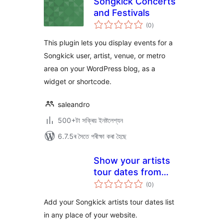
Songkick Concerts
and Festivals
টা
(0
)
মুঠ
ৰে’টিং
This plugin lets you display events for a
Songkick user, artist, venue, or metro
area on your WordPress blog, as a
widget or shortcode.
saleandro
500+টা সক্ৰিয় ইনষ্টলেশ্যন
6.7.5ৰ সৈতে পৰীক্ষা কৰা হৈছে
Show your artists
tour dates from
টা
Songkick
(0
)
মুঠ
ৰে’টিং
Add your Songkick artists tour dates list
in any place of your website.