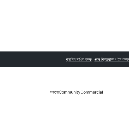
প্লাগিন দাখিল কৰক
মোৰ প্ৰিয়বোৰ
লগ ইন কৰক
সকলো
Community
Commercial