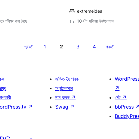
extremeidea
ে পৰীক্ষা কৰা হৈছে
10+টা সক্ৰিয় ইনষ্টলেশ্যন
1
2
3
4
পূৰ্বৱৰ্তী
পৰৱৰ্তী
কক
জড়িত হৈ পৰক
WordPres
হায্য
অনুষ্ঠানবোৰ
↗
কাশকাৰী
দান কৰক
↗
মেট
↗
ordPress.tv
↗
Swag
↗
bbPress
BuddyPre