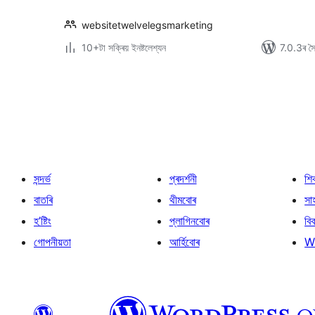
websitetwelvelegsmarketing
10+টা সক্ৰিয় ইনষ্টলেশ্যন
7.0.3ৰ সৈত
প’ষ্টবোৰৰ
পৃষ্ঠাকৰণ
সন্দৰ্ভ
প্ৰদৰ্শনী
শি
বাতৰি
থীমবোৰ
সা
হ’ষ্টিং
প্লাগিনবোৰ
বি
গোপনীয়তা
আৰ্হিবোৰ
W