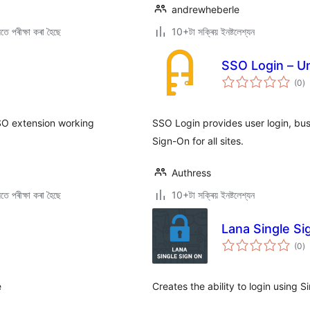
andrewheberle
ে পৰীক্ষা কৰা হৈছে
10+টা সক্ৰিয় ইনষ্টলেশ্যন
SSO Login – U
টা
(0
)
মুঠ
ৰে’
SSO extension working
SSO Login provides user login, bus
Sign-On for all sites.
Authress
ে পৰীক্ষা কৰা হৈছে
10+টা সক্ৰিয় ইনষ্টলেশ্যন
Lana Single Si
টা
(0
)
মুঠ
ৰে’
e
Creates the ability to login using 