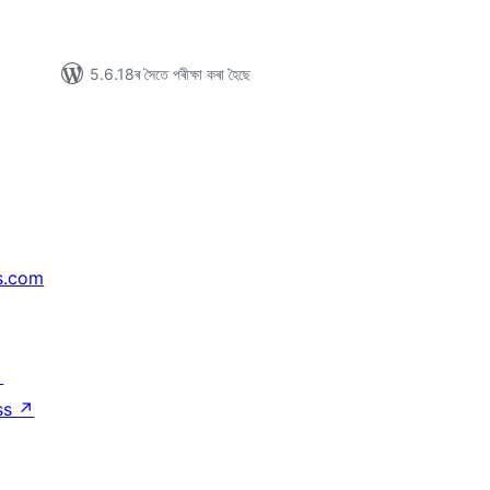
5.6.18ৰ সৈতে পৰীক্ষা কৰা হৈছে
s.com
↗
ss
↗