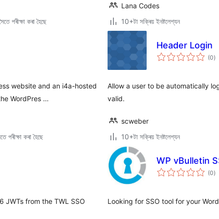
Lana Codes
ৈতে পৰীক্ষা কৰা হৈছে
10+টা সক্ৰিয় ইনষ্টলেশ্যন
Header Login
টা
(0
)
মুঠ
ৰে’
ress website and an i4a-hosted
Allow a user to be automatically l
 the WordPres …
valid.
scweber
ে পৰীক্ষা কৰা হৈছে
10+টা সক্ৰিয় ইনষ্টলেশ্যন
WP vBulletin 
টা
(0
)
মুঠ
ৰে’
256 JWTs from the TWL SSO
Looking for SSO tool for your Word