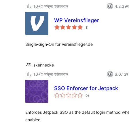
10+টা সক্ৰিয় ইনষ্টলেশ্যন
4.2.39ৰ স
WP Vereinsflieger
টা
(1
)
মুঠ
ৰে’টিং
Single-Sign-On for Vereinsflieger.de
skennecke
10+টা সক্ৰিয় ইনষ্টলেশ্যন
6.0.13ৰ স
SSO Enforcer for Jetpack
টা
(0
)
মুঠ
ৰে’টিং
Enforces Jetpack SSO as the default login method whe
enabled.