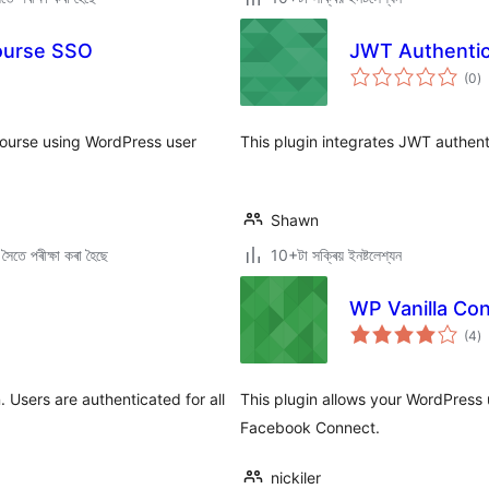
ourse SSO
JWT Authentic
টা
(0
)
মুঠ
ৰে’
scourse using WordPress user
This plugin integrates JWT authent
Shawn
ৈতে পৰীক্ষা কৰা হৈছে
10+টা সক্ৰিয় ইনষ্টলেশ্যন
WP Vanilla Co
টা
(4
)
মুঠ
ৰে’
. Users are authenticated for all
This plugin allows your WordPress u
Facebook Connect.
nickiler