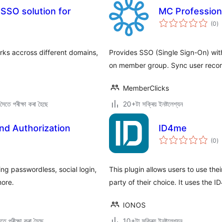
 SSO solution for
MC Profession
টা
(0
)
মুঠ
ৰে’
rks accross different domains,
Provides SSO (Single Sign-On) wit
on member group. Sync user record
MemberClicks
ৈতে পৰীক্ষা কৰা হৈছে
20+টা সক্ৰিয় ইনষ্টলেশ্যন
nd Authorization
ID4me
টা
(0
)
মুঠ
ৰে’
ing passwordless, social login,
This plugin allows users to use the
more.
party of their choice. It uses the 
IONOS
ে পৰীক্ষা কৰা হৈছে
10+টা সক্ৰিয় ইনষ্টলেশ্যন