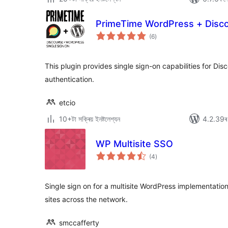
PrimeTime WordPress + Disc
টা
(6
)
মুঠ
ৰে’টিং
This plugin provides single sign-on capabilities for Di
authentication.
etcio
10+টা সক্ৰিয় ইনষ্টলেশ্যন
4.2.39ৰ স
WP Multisite SSO
টা
(4
)
মুঠ
ৰে’টিং
Single sign on for a multisite WordPress implementation
sites across the network.
smccafferty