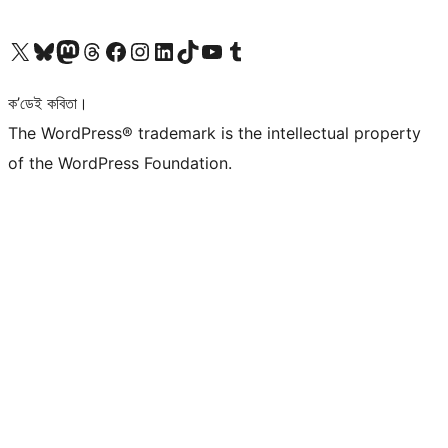
আমাৰ X (আগৰ Twitter) একাউণ্টলৈ যাওক
আমাৰ Bluesky একাউণ্টলৈ যাওক
আমাৰ Mastodon একাউণ্টলৈ যাওক
আমাৰ Threads একাউণ্টলৈ যাওক
আমাৰ Facebook পৃষ্ঠালৈ যাওক
আমাৰ Instagram একাউণ্টলৈ যাওক
আমাৰ LinkedIn একাউণ্টলৈ যাওক
আমাৰ TikTok একাউণ্টলৈ যাওক
আমাৰ YouTube চেনেললৈ যাওক
আমাৰ Tumblr একাউণ্টলৈ যাওক
ক’ডেই কবিতা।
The WordPress® trademark is the intellectual property
of the WordPress Foundation.