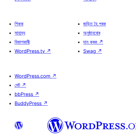
শিকক
জড়িত হৈ পৰক
সাহায্য
অনুষ্ঠানবোৰ
বিকাশকাৰী
দান কৰক
↗
WordPress.tv
↗
Swag
↗
WordPress.com
↗
মেট
↗
bbPress
↗
BuddyPress
↗