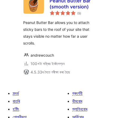
Peanut Butter Bar
(smooth version)
টা
(9
)
মুঠ
ৰে’টিং
Peanut Butter Bar allows you to attach
sticky bars to the roof of your site that
stays visible no matter how far a user
scrolls.
andrewcouch
100+টা সক্ৰিয় ইনষ্টলেশ্যন
4.5.33ৰ সৈতে পৰীক্ষা কৰা হৈছে
সন্দৰ্ভ
প্ৰদৰ্শনী
বাতৰি
থীমবোৰ
হ’ষ্টিং
প্লাগিনবোৰ
গোপনীয়তা
আৰ্হিবোৰ