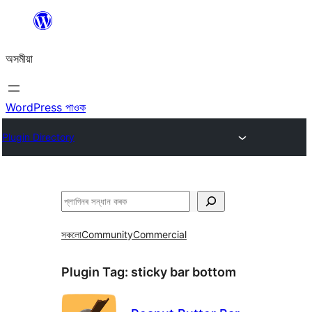
এয়া
এৰি
অসমীয়া
বিষয়বস্তুলৈ
যাওক
WordPress পাওক
Plugin Directory
সন্ধান
কৰক
সকলো
Community
Commercial
Plugin Tag:
sticky bar bottom