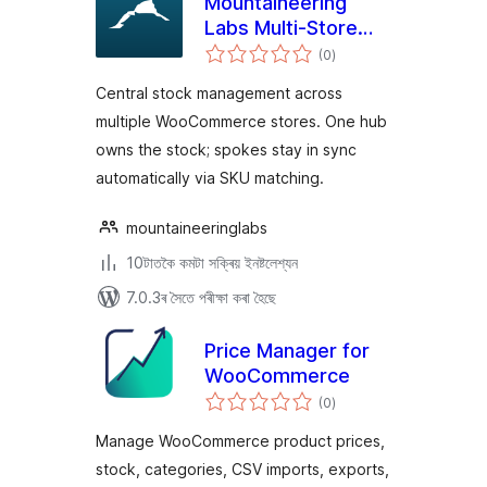
Mountaineering
Labs Multi-Store
টা
Stock Sync for
(0
)
মুঠ
ৰে’টিং
WooCommerce
Central stock management across
multiple WooCommerce stores. One hub
owns the stock; spokes stay in sync
automatically via SKU matching.
mountaineeringlabs
10টাতকৈ কমটা সক্ৰিয় ইনষ্টলেশ্যন
7.0.3ৰ সৈতে পৰীক্ষা কৰা হৈছে
Price Manager for
WooCommerce
টা
(0
)
মুঠ
ৰে’টিং
Manage WooCommerce product prices,
stock, categories, CSV imports, exports,