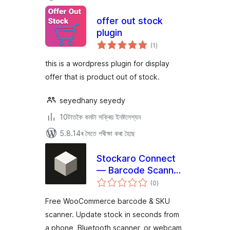
offer out stock
plugin
টা
(1
)
মুঠ
ৰে’টিং
this is a wordpress plugin for display
offer that is product out of stock.
seyedhany seyedy
10টাতকৈ কমটা সক্ৰিয় ইনষ্টলেশ্যন
5.8.14ৰ সৈতে পৰীক্ষা কৰা হৈছে
Stockaro Connect
— Barcode Scanner
টা
for WooCommerce
(0
)
মুঠ
ৰে’টিং
Free WooCommerce barcode & SKU
scanner. Update stock in seconds from
a phone, Bluetooth scanner, or webcam,