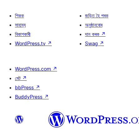
শিকক
জড়িত হৈ পৰক
সাহায্য
অনুষ্ঠানবোৰ
বিকাশকাৰী
দান কৰক
↗
WordPress.tv
↗
Swag
↗
WordPress.com
↗
মেট
↗
bbPress
↗
BuddyPress
↗