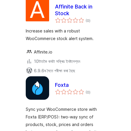
Affinite Back in
Stock
টা
(0
)
মুঠ
ৰে’টিং
Increase sales with a robust
WooCommerce stock alert system.
Affinite.io
10টাতকৈ কমটা সক্ৰিয় ইনষ্টলেশ্যন
6.9.6ৰ সৈতে পৰীক্ষা কৰা হৈছে
Foxta
টা
(0
)
মুঠ
ৰে’টিং
Sync your WooCommerce store with
Foxta (ERP/POS): two-way sync of
products, stock, prices and orders