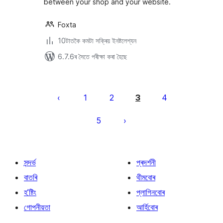
between your shop and your website.
Foxta
10টাতকৈ কমটা সক্ৰিয় ইনষ্টলেশ্যন
6.7.6ৰ সৈতে পৰীক্ষা কৰা হৈছে
প’ষ্টবোৰৰ
পৃষ্ঠাকৰণ
1
2
3
4
5
সন্দৰ্ভ
প্ৰদৰ্শনী
বাতৰি
থীমবোৰ
হ’ষ্টিং
প্লাগিনবোৰ
গোপনীয়তা
আৰ্হিবোৰ