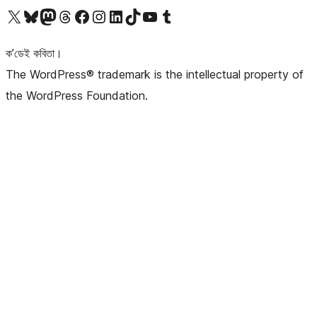
আমাৰ X (আগৰ Twitter) একাউণ্টলৈ যাওক
আমাৰ Bluesky একাউণ্টলৈ যাওক
আমাৰ Mastodon একাউণ্টলৈ যাওক
আমাৰ Threads একাউণ্টলৈ যাওক
আমাৰ Facebook পৃষ্ঠালৈ যাওক
আমাৰ Instagram একাউণ্টলৈ যাওক
আমাৰ LinkedIn একাউণ্টলৈ যাওক
আমাৰ TikTok একাউণ্টলৈ যাওক
আমাৰ YouTube চেনেললৈ যাওক
আমাৰ Tumblr একাউণ্টলৈ যাওক
ক’ডেই কবিতা।
The WordPress® trademark is the intellectual property of
the WordPress Foundation.