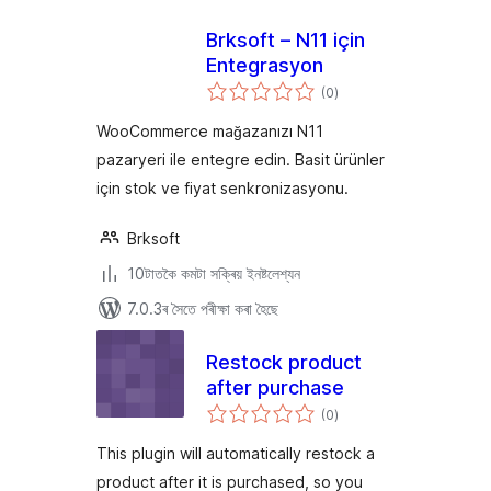
Brksoft – N11 için
Entegrasyon
টা
(0
)
মুঠ
ৰে’টিং
WooCommerce mağazanızı N11
pazaryeri ile entegre edin. Basit ürünler
için stok ve fiyat senkronizasyonu.
Brksoft
10টাতকৈ কমটা সক্ৰিয় ইনষ্টলেশ্যন
7.0.3ৰ সৈতে পৰীক্ষা কৰা হৈছে
Restock product
after purchase
টা
(0
)
মুঠ
ৰে’টিং
This plugin will automatically restock a
product after it is purchased, so you