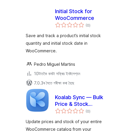
Initial Stock for
WooCommerce
টা
(0
)
মুঠ
ৰে’টিং
Save and track a product’s initial stock
quantity and initial stock date in
WooCommerce.
Pedro Miguel Martins
10টাতকৈ কমটা সক্ৰিয় ইনষ্টলেশ্যন
7.0.3ৰ সৈতে পৰীক্ষা কৰা হৈছে
Koalab Sync — Bulk
Price & Stock
টা
Updates for
(0
)
মুঠ
ৰে’টিং
WooCommerce
Update prices and stock of your entire
WooCommerce catalog from your