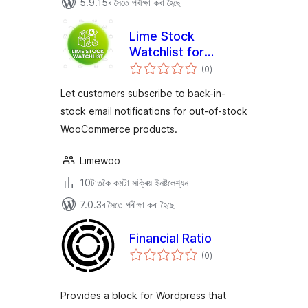
5.9.15ৰ সৈতে পৰীক্ষা কৰা হৈছে
Lime Stock
Watchlist for
টা
WooCommerce
(0
)
মুঠ
ৰে’টিং
Let customers subscribe to back-in-
stock email notifications for out-of-stock
WooCommerce products.
Limewoo
10টাতকৈ কমটা সক্ৰিয় ইনষ্টলেশ্যন
7.0.3ৰ সৈতে পৰীক্ষা কৰা হৈছে
Financial Ratio
টা
(0
)
মুঠ
ৰে’টিং
Provides a block for Wordpress that