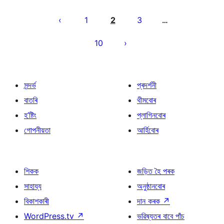
প’ষ্টবোৰৰ
পৃষ্ঠাকৰণ
1
2
3
…
10
সন্দৰ্ভ
প্ৰদৰ্শনী
বাতৰি
থীমবোৰ
হ’ষ্টিং
প্লাগিনবোৰ
গোপনীয়তা
আৰ্হিবোৰ
শিকক
জড়িত হৈ পৰক
সাহায্য
অনুষ্ঠানবোৰ
বিকাশকাৰী
দান কৰক
↗
WordPress.tv
↗
ভৱিষ্যতৰ বাবে পাঁচ