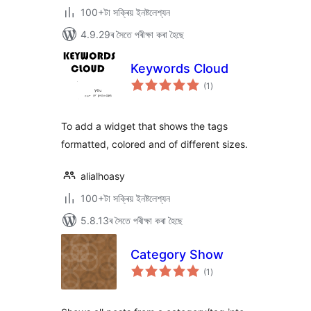
100+টা সক্ৰিয় ইনষ্টলেশ্যন
4.9.29ৰ সৈতে পৰীক্ষা কৰা হৈছে
Keywords Cloud
টা
(1
)
মুঠ
ৰে’টিং
To add a widget that shows the tags
formatted, colored and of different sizes.
alialhoasy
100+টা সক্ৰিয় ইনষ্টলেশ্যন
5.8.13ৰ সৈতে পৰীক্ষা কৰা হৈছে
Category Show
টা
(1
)
মুঠ
ৰে’টিং