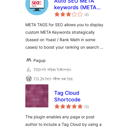
Auto SEO META
keywords (META
টা
tags keywords)
(2
)
মুঠ
ৰে’টিং
optimization +
META TAGS for SEO allows you to display
WooCommerce
custom META Keywords strategically
(based on Yoast / Rank Math in some
cases) to boost your ranking on search …
Pagup
700+টা সক্ৰিয় ইনষ্টলেশ্যন
7.0.2ৰ সৈতে পৰীক্ষা কৰা হৈছে
Tag Cloud
Shortcode
টা
(3
)
মুঠ
ৰে’টিং
The plugin enables any page or post
author to include a Tag Cloud by using a