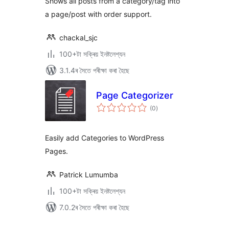
Shows all posts from a category/tag into
a page/post with order support.
chackal_sjc
100+টা সক্ৰিয় ইনষ্টলেশ্যন
3.1.4ৰ সৈতে পৰীক্ষা কৰা হৈছে
Page Categorizer
টা
(0
)
মুঠ
ৰে’টিং
Easily add Categories to WordPress
Pages.
Patrick Lumumba
100+টা সক্ৰিয় ইনষ্টলেশ্যন
7.0.2ৰ সৈতে পৰীক্ষা কৰা হৈছে