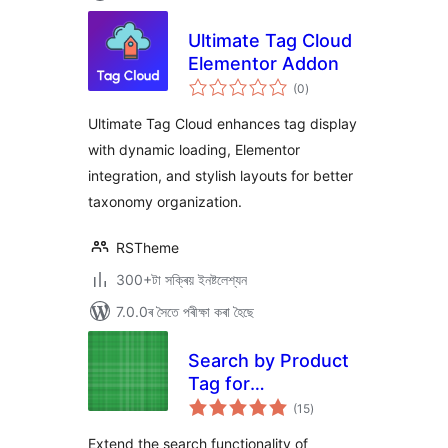
Ultimate Tag Cloud
Elementor Addon
টা
(0
)
মুঠ
ৰে’টিং
Ultimate Tag Cloud enhances tag display
with dynamic loading, Elementor
integration, and stylish layouts for better
taxonomy organization.
RSTheme
300+টা সক্ৰিয় ইনষ্টলেশ্যন
7.0.0ৰ সৈতে পৰীক্ষা কৰা হৈছে
Search by Product
Tag for
টা
Woocommerce
(15
)
মুঠ
ৰে’টিং
Extend the search functionality of