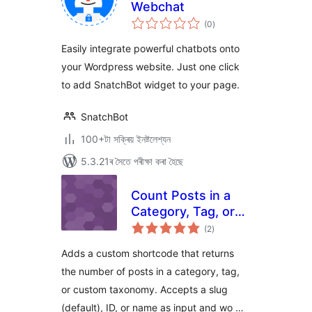
Webchat
টা
(0
)
মুঠ
ৰে’টিং
Easily integrate powerful chatbots onto
your Wordpress website. Just one click
to add SnatchBot widget to your page.
SnatchBot
100+টা সক্ৰিয় ইনষ্টলেশ্যন
5.3.21ৰ সৈতে পৰীক্ষা কৰা হৈছে
Count Posts in a
Category, Tag, or
টা
Custom Taxonomy
(2
)
মুঠ
ৰে’টিং
Adds a custom shortcode that returns
the number of posts in a category, tag,
or custom taxonomy. Accepts a slug
(default), ID, or name as input and wo …