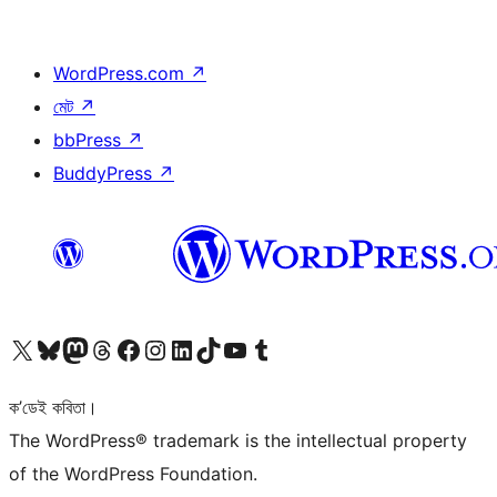
WordPress.com
↗
মেট
↗
bbPress
↗
BuddyPress
↗
আমাৰ X (আগৰ Twitter) একাউণ্টলৈ যাওক
আমাৰ Bluesky একাউণ্টলৈ যাওক
আমাৰ Mastodon একাউণ্টলৈ যাওক
আমাৰ Threads একাউণ্টলৈ যাওক
আমাৰ Facebook পৃষ্ঠালৈ যাওক
আমাৰ Instagram একাউণ্টলৈ যাওক
আমাৰ LinkedIn একাউণ্টলৈ যাওক
আমাৰ TikTok একাউণ্টলৈ যাওক
আমাৰ YouTube চেনেললৈ যাওক
আমাৰ Tumblr একাউণ্টলৈ যাওক
ক’ডেই কবিতা।
The WordPress® trademark is the intellectual property
of the WordPress Foundation.