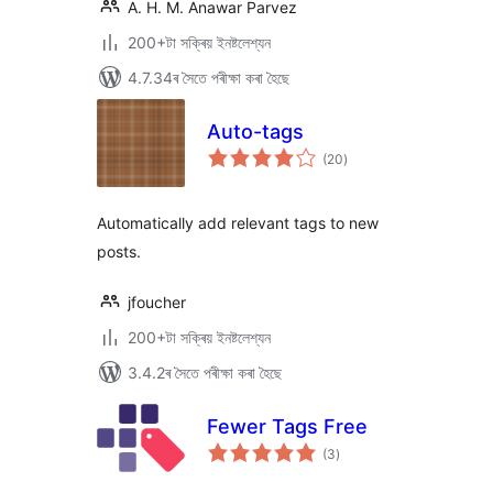
A. H. M. Anawar Parvez
200+টা সক্ৰিয় ইনষ্টলেশ্যন
4.7.34ৰ সৈতে পৰীক্ষা কৰা হৈছে
Auto-tags
টা
(20
)
মুঠ
ৰে’টিং
Automatically add relevant tags to new
posts.
jfoucher
200+টা সক্ৰিয় ইনষ্টলেশ্যন
3.4.2ৰ সৈতে পৰীক্ষা কৰা হৈছে
Fewer Tags Free
টা
(3
)
মুঠ
ৰে’টিং