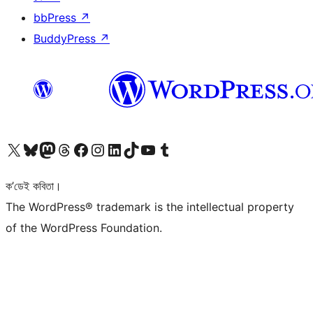
bbPress
↗
BuddyPress
↗
আমাৰ X (আগৰ Twitter) একাউণ্টলৈ যাওক
আমাৰ Bluesky একাউণ্টলৈ যাওক
আমাৰ Mastodon একাউণ্টলৈ যাওক
আমাৰ Threads একাউণ্টলৈ যাওক
আমাৰ Facebook পৃষ্ঠালৈ যাওক
আমাৰ Instagram একাউণ্টলৈ যাওক
আমাৰ LinkedIn একাউণ্টলৈ যাওক
আমাৰ TikTok একাউণ্টলৈ যাওক
আমাৰ YouTube চেনেললৈ যাওক
আমাৰ Tumblr একাউণ্টলৈ যাওক
ক’ডেই কবিতা।
The WordPress® trademark is the intellectual property
of the WordPress Foundation.