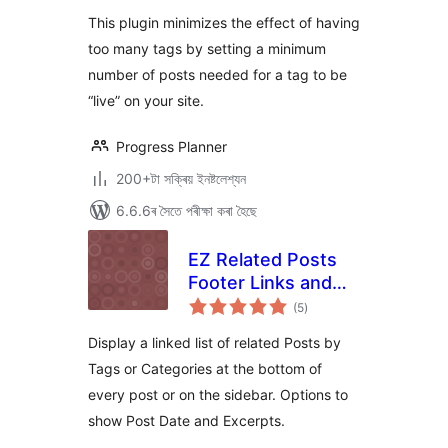
This plugin minimizes the effect of having
too many tags by setting a minimum
number of posts needed for a tag to be
“live” on your site.
Progress Planner
200+টা সক্ৰিয় ইনষ্টলেশ্যন
6.6.6ৰ সৈতে পৰীক্ষা কৰা হৈছে
EZ Related Posts
Footer Links and
টা
Widget
(5
)
মুঠ
ৰে’টিং
Display a linked list of related Posts by
Tags or Categories at the bottom of
every post or on the sidebar. Options to
show Post Date and Excerpts.