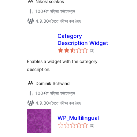
NikosTsolakos
100+টা সক্ৰিয় ইনষ্টলেশ্যন
4.9.30ৰ সৈতে পৰীক্ষা কৰা হৈছে
Category
Description Widget
টা
(3
)
মুঠ
ৰে’টিং
Enables a widget with the category
description.
Dominik Schwind
100+টা সক্ৰিয় ইনষ্টলেশ্যন
4.9.30ৰ সৈতে পৰীক্ষা কৰা হৈছে
WP_Multilingual
টা
(0
)
মুঠ
ৰে’টিং