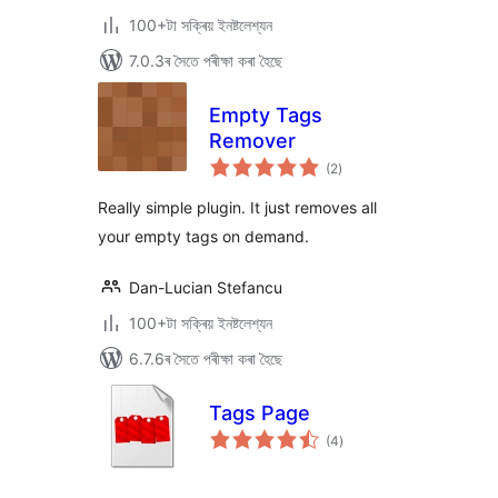
100+টা সক্ৰিয় ইনষ্টলেশ্যন
7.0.3ৰ সৈতে পৰীক্ষা কৰা হৈছে
Empty Tags
Remover
টা
(2
)
মুঠ
ৰে’টিং
Really simple plugin. It just removes all
your empty tags on demand.
Dan-Lucian Stefancu
100+টা সক্ৰিয় ইনষ্টলেশ্যন
6.7.6ৰ সৈতে পৰীক্ষা কৰা হৈছে
Tags Page
টা
(4
)
মুঠ
ৰে’টিং