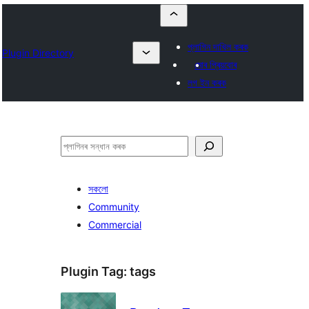
প্লাগিন দাখিল কৰক
Plugin Directory
মোৰ প্ৰিয়বোৰ
লগ ইন কৰক
সন্ধান
কৰক
সকলো
Community
Commercial
Plugin Tag:
tags