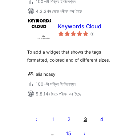
100+টা সক্ৰিয় ইনষ্টলেশ্যন
4.3.34ৰ সৈতে পৰীক্ষা কৰা হৈছে
Keywords Cloud
টা
(1
)
মুঠ
ৰে’টিং
To add a widget that shows the tags
formatted, colored and of different sizes.
alialhoasy
100+টা সক্ৰিয় ইনষ্টলেশ্যন
5.8.14ৰ সৈতে পৰীক্ষা কৰা হৈছে
প’ষ্টবোৰৰ
পৃষ্ঠাকৰণ
1
2
3
4
15
…