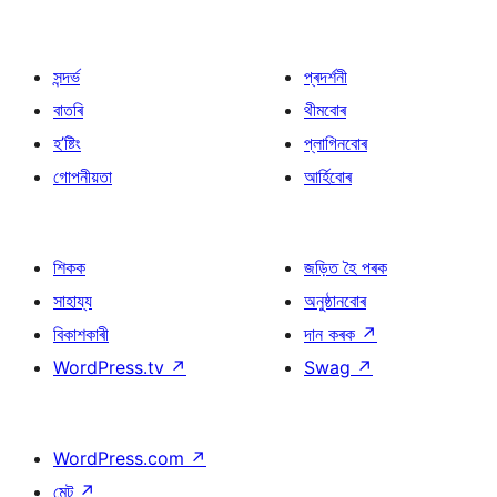
সন্দৰ্ভ
প্ৰদৰ্শনী
বাতৰি
থীমবোৰ
হ’ষ্টিং
প্লাগিনবোৰ
গোপনীয়তা
আৰ্হিবোৰ
শিকক
জড়িত হৈ পৰক
সাহায্য
অনুষ্ঠানবোৰ
বিকাশকাৰী
দান কৰক
↗
WordPress.tv
↗
Swag
↗
WordPress.com
↗
মেট
↗