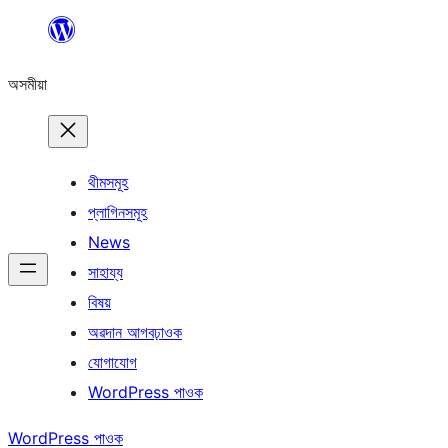
এয়া
এৰি
অসমীয়া
বিষয়বস্তুলৈ
যাওক
থীমসমূহ
প্লাগিনসমূহ
News
সাহায্য
বিষয়
অৱদান আগবঢ়াওক
যোগাযোগ
WordPress পাওক
WordPress পাওক