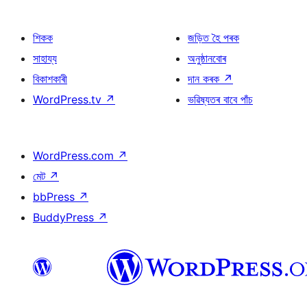
শিকক
জড়িত হৈ পৰক
সাহায্য
অনুষ্ঠানবোৰ
বিকাশকাৰী
দান কৰক
↗
WordPress.tv
↗
ভৱিষ্যতৰ বাবে পাঁচ
WordPress.com
↗
মেট
↗
bbPress
↗
BuddyPress
↗