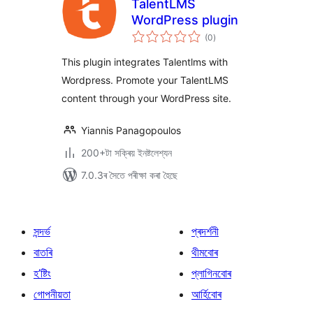
TalentLMS
WordPress plugin
টা
(0
)
মুঠ
ৰে’টিং
This plugin integrates Talentlms with
Wordpress. Promote your TalentLMS
content through your WordPress site.
Yiannis Panagopoulos
200+টা সক্ৰিয় ইনষ্টলেশ্যন
7.0.3ৰ সৈতে পৰীক্ষা কৰা হৈছে
সন্দৰ্ভ
প্ৰদৰ্শনী
বাতৰি
থীমবোৰ
হ’ষ্টিং
প্লাগিনবোৰ
গোপনীয়তা
আৰ্হিবোৰ