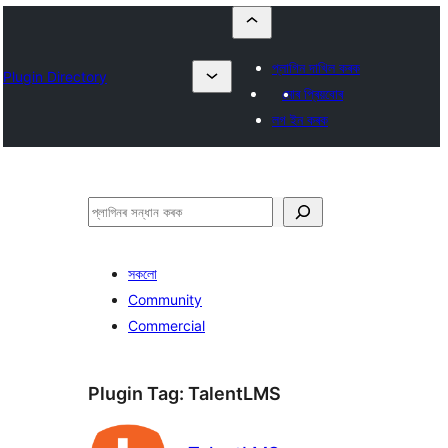
প্লাগিন দাখিল কৰক
Plugin Directory
মোৰ প্ৰিয়বোৰ
লগ ইন কৰক
সন্ধান
কৰক
সকলো
Community
Commercial
Plugin Tag:
TalentLMS