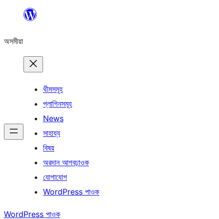
এয়া
এৰি
অসমীয়া
বিষয়বস্তুলৈ
যাওক
থীমসমূহ
প্লাগিনসমূহ
News
সাহায্য
বিষয়
অৱদান আগবঢ়াওক
যোগাযোগ
WordPress পাওক
WordPress পাওক