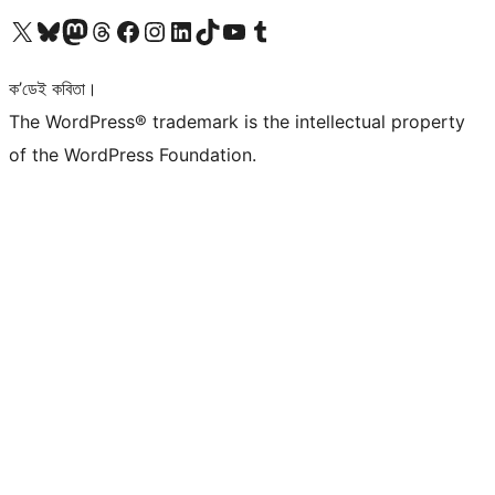
আমাৰ X (আগৰ Twitter) একাউণ্টলৈ যাওক
আমাৰ Bluesky একাউণ্টলৈ যাওক
আমাৰ Mastodon একাউণ্টলৈ যাওক
আমাৰ Threads একাউণ্টলৈ যাওক
আমাৰ Facebook পৃষ্ঠালৈ যাওক
আমাৰ Instagram একাউণ্টলৈ যাওক
আমাৰ LinkedIn একাউণ্টলৈ যাওক
আমাৰ TikTok একাউণ্টলৈ যাওক
আমাৰ YouTube চেনেললৈ যাওক
আমাৰ Tumblr একাউণ্টলৈ যাওক
ক’ডেই কবিতা।
The WordPress® trademark is the intellectual property
of the WordPress Foundation.