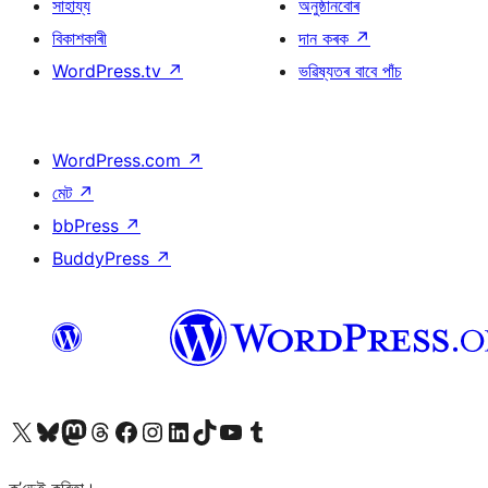
সাহায্য
অনুষ্ঠানবোৰ
বিকাশকাৰী
দান কৰক
↗
WordPress.tv
↗
ভৱিষ্যতৰ বাবে পাঁচ
WordPress.com
↗
মেট
↗
bbPress
↗
BuddyPress
↗
আমাৰ X (আগৰ Twitter) একাউণ্টলৈ যাওক
আমাৰ Bluesky একাউণ্টলৈ যাওক
আমাৰ Mastodon একাউণ্টলৈ যাওক
আমাৰ Threads একাউণ্টলৈ যাওক
আমাৰ Facebook পৃষ্ঠালৈ যাওক
আমাৰ Instagram একাউণ্টলৈ যাওক
আমাৰ LinkedIn একাউণ্টলৈ যাওক
আমাৰ TikTok একাউণ্টলৈ যাওক
আমাৰ YouTube চেনেললৈ যাওক
আমাৰ Tumblr একাউণ্টলৈ যাওক