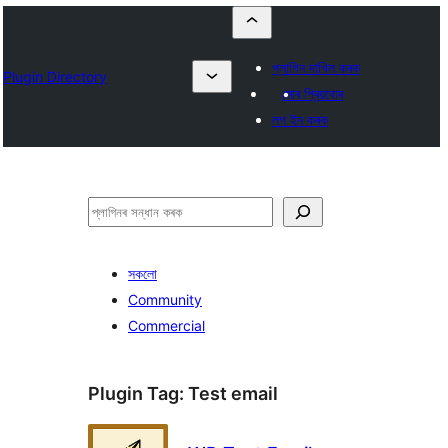
প্লাগিন দাখিল কৰক
Plugin Directory
মোৰ প্ৰিয়বোৰ
লগ ইন কৰক
সন্ধান
কৰক
সকলো
Community
Commercial
Plugin Tag:
Test email