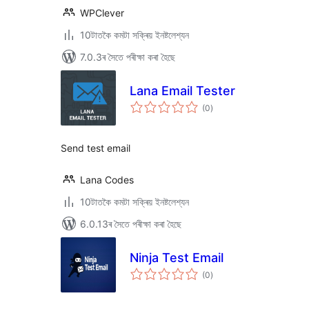
WPClever
10টাতকৈ কমটা সক্ৰিয় ইনষ্টলেশ্যন
7.0.3ৰ সৈতে পৰীক্ষা কৰা হৈছে
Lana Email Tester
টা
(0
)
মুঠ
ৰে’টিং
Send test email
Lana Codes
10টাতকৈ কমটা সক্ৰিয় ইনষ্টলেশ্যন
6.0.13ৰ সৈতে পৰীক্ষা কৰা হৈছে
Ninja Test Email
টা
(0
)
মুঠ
ৰে’টিং