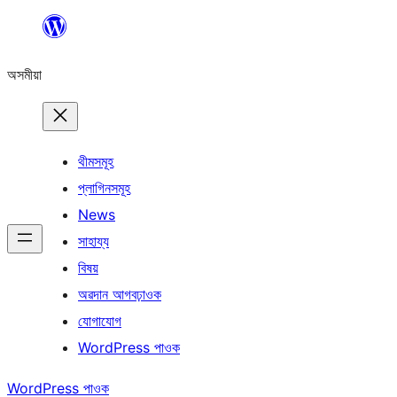
এয়া
এৰি
অসমীয়া
বিষয়বস্তুলৈ
যাওক
থীমসমূহ
প্লাগিনসমূহ
News
সাহায্য
বিষয়
অৱদান আগবঢ়াওক
যোগাযোগ
WordPress পাওক
WordPress পাওক