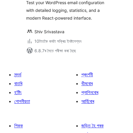
Test your WordPress email configuration
with detailed logging, statistics, and a
modern React-powered interface.
Shiv Srivastava
10টাতকৈ কমটা সক্ৰিয় ইনষ্টলেশ্যন
6.8.7ৰ সৈতে পৰীক্ষা কৰা হৈছে
সন্দৰ্ভ
প্ৰদৰ্শনী
বাতৰি
থীমবোৰ
হ’ষ্টিং
প্লাগিনবোৰ
গোপনীয়তা
আৰ্হিবোৰ
শিকক
জড়িত হৈ পৰক