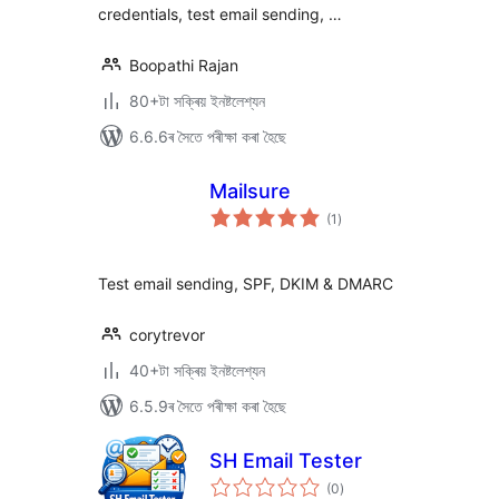
credentials, test email sending, …
Boopathi Rajan
80+টা সক্ৰিয় ইনষ্টলেশ্যন
6.6.6ৰ সৈতে পৰীক্ষা কৰা হৈছে
Mailsure
টা
(1
)
মুঠ
ৰে’টিং
Test email sending, SPF, DKIM & DMARC
corytrevor
40+টা সক্ৰিয় ইনষ্টলেশ্যন
6.5.9ৰ সৈতে পৰীক্ষা কৰা হৈছে
SH Email Tester
টা
(0
)
মুঠ