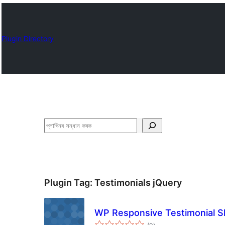
Plugin Directory
সন্ধান
কৰক
Plugin Tag:
Testimonials jQuery
WP Responsive Testimonial Sl
টা