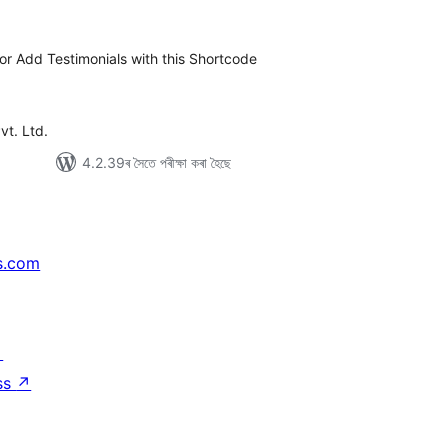
টিং
for Add Testimonials with this Shortcode
t. Ltd.
4.2.39ৰ সৈতে পৰীক্ষা কৰা হৈছে
s.com
↗
ss
↗