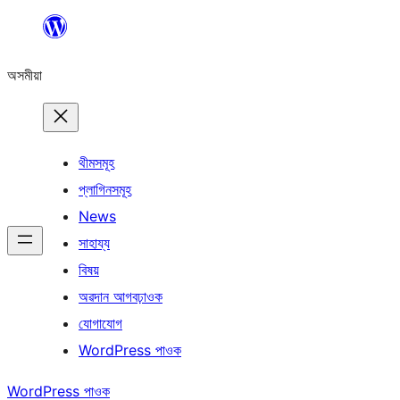
এয়া
এৰি
অসমীয়া
বিষয়বস্তুলৈ
যাওক
থীমসমূহ
প্লাগিনসমূহ
News
সাহায্য
বিষয়
অৱদান আগবঢ়াওক
যোগাযোগ
WordPress পাওক
WordPress পাওক