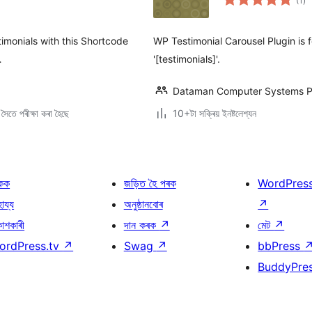
(1
)
মুঠ
ৰে’
timonials with this Shortcode
WP Testimonial Carousel Plugin is 
…
'[testimonials]'.
Dataman Computer Systems Pv
ৈতে পৰীক্ষা কৰা হৈছে
10+টা সক্ৰিয় ইনষ্টলেশ্যন
কক
জড়িত হৈ পৰক
WordPres
হায্য
অনুষ্ঠানবোৰ
↗
কাশকাৰী
দান কৰক
↗
মেট
↗
ordPress.tv
↗
Swag
↗
bbPress
BuddyPre