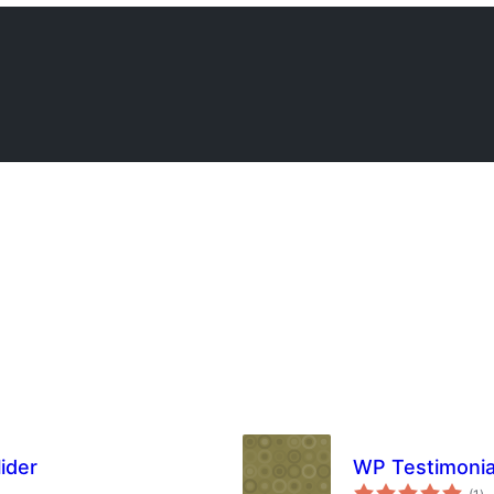
ider
WP Testimonia
টা