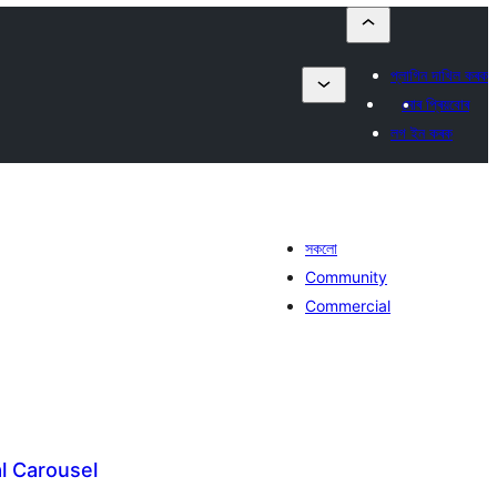
প্লাগিন দাখিল কৰক
মোৰ প্ৰিয়বোৰ
লগ ইন কৰক
সকলো
Community
Commercial
l Carousel