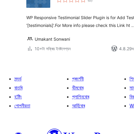
(0
)
মুঠ
ৰে’টিং
WP Responsive Testimonial Slider Plugin is for Add Tes
'[testimonials]'.For More info please check this Link ht 
Umakant Sonwani
10+টা সক্ৰিয় ইনষ্টলেশ্যন
4.8.29ৰ স
সন্দৰ্ভ
প্ৰদৰ্শনী
শি
বাতৰি
থীমবোৰ
সা
হ’ষ্টিং
প্লাগিনবোৰ
বি
গোপনীয়তা
আৰ্হিবোৰ
W