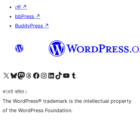
মেট
↗
bbPress
↗
BuddyPress
↗
আমাৰ X (আগৰ Twitter) একাউণ্টলৈ যাওক
আমাৰ Bluesky একাউণ্টলৈ যাওক
আমাৰ Mastodon একাউণ্টলৈ যাওক
আমাৰ Threads একাউণ্টলৈ যাওক
আমাৰ Facebook পৃষ্ঠালৈ যাওক
আমাৰ Instagram একাউণ্টলৈ যাওক
আমাৰ LinkedIn একাউণ্টলৈ যাওক
আমাৰ TikTok একাউণ্টলৈ যাওক
আমাৰ YouTube চেনেললৈ যাওক
আমাৰ Tumblr একাউণ্টলৈ যাওক
ক’ডেই কবিতা।
The WordPress® trademark is the intellectual property
of the WordPress Foundation.