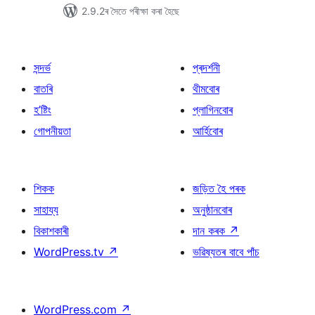
2.9.2ৰ সৈতে পৰীক্ষা কৰা হৈছে
সন্দৰ্ভ
প্ৰদৰ্শনী
বাতৰি
থীমবোৰ
হ’ষ্টিং
প্লাগিনবোৰ
গোপনীয়তা
আৰ্হিবোৰ
শিকক
জড়িত হৈ পৰক
সাহায্য
অনুষ্ঠানবোৰ
বিকাশকাৰী
দান কৰক
↗
WordPress.tv
↗
ভৱিষ্যতৰ বাবে পাঁচ
WordPress.com
↗