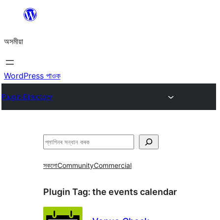
এয়া
এৰি
অসমীয়া
বিষয়বস্তুলৈ
যাওক
WordPress পাওক
Plugin Directory
সন্ধান
কৰক
সকলো
Community
Commercial
Plugin Tag:
the events calendar