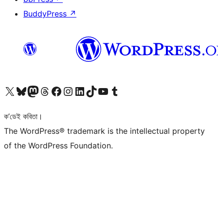
BuddyPress
↗
আমাৰ X (আগৰ Twitter) একাউণ্টলৈ যাওক
আমাৰ Bluesky একাউণ্টলৈ যাওক
আমাৰ Mastodon একাউণ্টলৈ যাওক
আমাৰ Threads একাউণ্টলৈ যাওক
আমাৰ Facebook পৃষ্ঠালৈ যাওক
আমাৰ Instagram একাউণ্টলৈ যাওক
আমাৰ LinkedIn একাউণ্টলৈ যাওক
আমাৰ TikTok একাউণ্টলৈ যাওক
আমাৰ YouTube চেনেললৈ যাওক
আমাৰ Tumblr একাউণ্টলৈ যাওক
ক’ডেই কবিতা।
The WordPress® trademark is the intellectual property
of the WordPress Foundation.