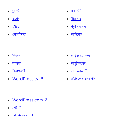
সন্দৰ্ভ
প্ৰদৰ্শনী
বাতৰি
থীমবোৰ
হ’ষ্টিং
প্লাগিনবোৰ
গোপনীয়তা
আৰ্হিবোৰ
শিকক
জড়িত হৈ পৰক
সাহায্য
অনুষ্ঠানবোৰ
বিকাশকাৰী
দান কৰক
↗
WordPress.tv
↗
ভৱিষ্যতৰ বাবে পাঁচ
WordPress.com
↗
মেট
↗
bbPress
↗