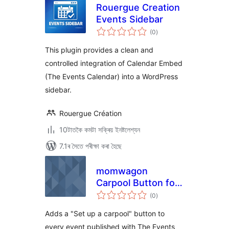
Rouergue Creation
Events Sidebar
টা
(0
)
মুঠ
ৰে’টিং
This plugin provides a clean and
controlled integration of Calendar Embed
(The Events Calendar) into a WordPress
sidebar.
Rouergue Création
10টাতকৈ কমটা সক্ৰিয় ইনষ্টলেশ্যন
7.1ৰ সৈতে পৰীক্ষা কৰা হৈছে
momwagon
Carpool Button for
টা
The Events
(0
)
মুঠ
ৰে’টিং
Calendar
Adds a "Set up a carpool" button to
every event published with The Events